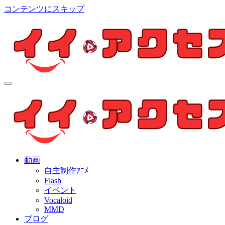
コンテンツにスキップ
イイ・アクセス
個人制作アニメを中心とした動画紹介ブログ
イイ・アクセス
個人制作アニメを中心とした動画紹介ブログ
動画
自主制作ｱﾆﾒ
Flash
イベント
Vocaloid
MMD
ブログ