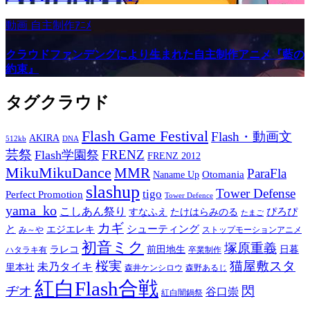
動画
自主制作ｱﾆﾒ
クラウドファンデングにより生まれた自主制作アニメ『藍の
約束』
タグクラウド
Flash Game Festival
Flash・動画文
AKIRA
512kb
DNA
芸祭
FRENZ
Flash学園祭
FRENZ 2012
MikuMikuDance
MMR
ParaFla
Otomania
Naname Up
slashup
Tower Defense
tigo
Perfect Promotion
Tower Defence
yama_ko
こしあん祭り
ぴろぴ
すなふえ
たけはらみのる
たまご
カギ
と
シューティング
エジエレキ
み～や
ストップモーションアニメ
初音ミク
塚原重義
ラレコ
前田地生
日暮
ハタラキ有
卒業制作
桜実
猫屋敷スタ
未乃タイキ
里本社
森井ケンシロウ
森野あるじ
紅白Flash合戦
ヂオ
閃
谷口崇
紅白闇鍋祭