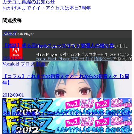
カテゴリ再編のお知らせ
おかげさまでイイ・アクセスは本日7周年
関連投稿
ブログ
【雑談】或る元Flashニュースサイト管理人の独り言
2020/12/31
Vocaloid
ブログ
動画
【コラム】これまでの初音ミクとこれからの初音ミク【5周
年】
2012/09/01
ブログ
今年も熱い映像ライブがやってくる！『FRENZ 2012』公式
サイトスタート
2012/07/21