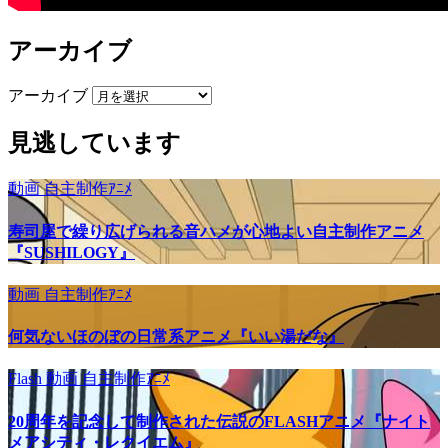
アーカイブ
アーカイブ
見逃しています
動画
自主制作ｱﾆﾒ
寿司屋で繰り広げられる音ハメが心地よい自主制作アニメ
『SUSHILOGY』
動画
自主制作ｱﾆﾒ
何気ないほのぼの日常系アニメ『いい湯だな』
Flash
動画
自主制作ｱﾆﾒ
20周年を記念して制作された伝説のFLASHアニメ『ナイト
メアシティ・レクイエム』