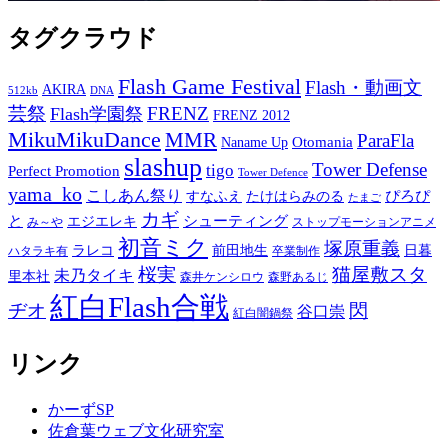
タグクラウド
Flash Game Festival
Flash・動画文
AKIRA
512kb
DNA
芸祭
FRENZ
Flash学園祭
FRENZ 2012
MikuMikuDance
MMR
ParaFla
Otomania
Naname Up
slashup
Tower Defense
tigo
Perfect Promotion
Tower Defence
yama_ko
こしあん祭り
ぴろぴ
すなふえ
たけはらみのる
たまご
カギ
と
シューティング
エジエレキ
み～や
ストップモーションアニメ
初音ミク
塚原重義
ラレコ
前田地生
日暮
ハタラキ有
卒業制作
桜実
猫屋敷スタ
未乃タイキ
里本社
森井ケンシロウ
森野あるじ
紅白Flash合戦
ヂオ
閃
谷口崇
紅白闇鍋祭
リンク
かーずSP
佐倉葉ウェブ文化研究室