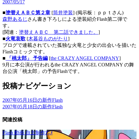
2007/05/17
■
塗替えＡＢＣ第２章
[
筒井塗装
] (掲示板：ｐｐｔさん)
森野あるじ
さん書き下ろしによる塗装紹介Flash第二弾で
す。
[関連：
塗替えＡＢＣ 第二話できました。
]
■
火竜哀歌
[
木暮谷ものがたり
]
ブログで連載されていた孤独な火竜と少女の出会いを描いた
Flashコミックです。
■
「桃太郎」 予告編
[
the CRAZY ANGEL COMPANY
]
9月に本公演が行われるthe CRAZY ANGEL COMPANY の舞
台公演「桃太郎」の予告Flashです。
投稿ナビゲーション
2007年05月16日の新作Flash
2007年05月18日の新作Flash
関連投稿
Flash
動画
自主制作ｱﾆﾒ