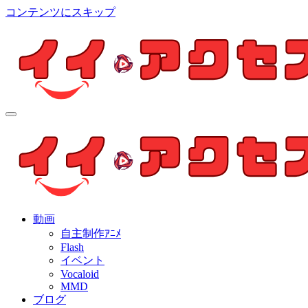
コンテンツにスキップ
イイ・アクセス
個人制作アニメを中心とした動画紹介ブログ
イイ・アクセス
個人制作アニメを中心とした動画紹介ブログ
動画
自主制作ｱﾆﾒ
Flash
イベント
Vocaloid
MMD
ブログ