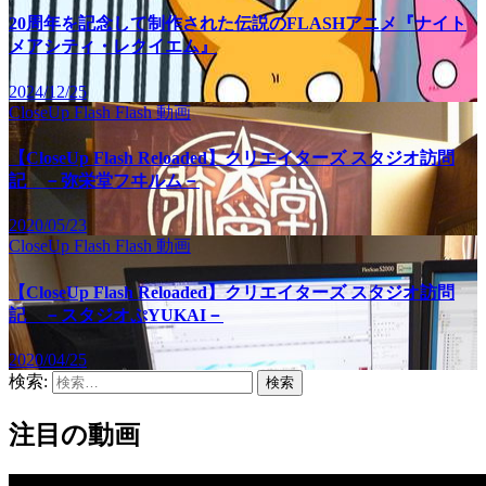
20周年を記念して制作された伝説のFLASHアニメ『ナイト
メアシティ・レクイエム』
2024/12/25
CloseUp Flash
Flash
動画
【CloseUp Flash Reloaded】クリエイターズ スタジオ訪問
記 －弥栄堂フヰルム－
2020/05/23
CloseUp Flash
Flash
動画
【CloseUp Flash Reloaded】クリエイターズ スタジオ訪問
記 －スタジオぷYUKAI－
2020/04/25
検索:
注目の動画