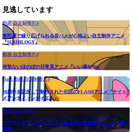
見逃しています
動画
自主制作ｱﾆﾒ
寿司屋で繰り広げられる音ハメが心地よい自主制作アニメ
『SUSHILOGY』
動画
自主制作ｱﾆﾒ
何気ないほのぼの日常系アニメ『いい湯だな』
Flash
動画
自主制作ｱﾆﾒ
20周年を記念して制作された伝説のFLASHアニメ『ナイト
メアシティ・レクイエム』
動画
自主制作ｱﾆﾒ
クラウドファンデングにより生まれた自主制作アニメ『藍の
約束』