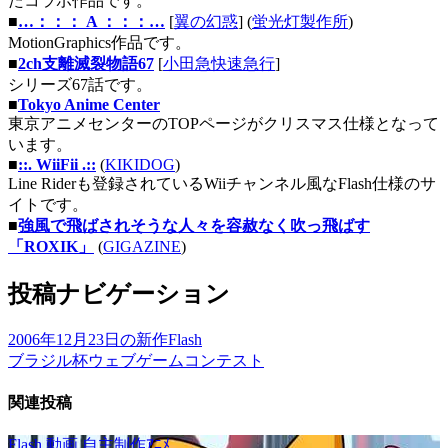
たコラボ作品です。
■
…：：： A ：：：…
[
翼の幻惑
] (
蛍光灯製作所
)
MotionGraphics作品です。
■
2ch支離滅裂物語67
[
小田急快速急行
]
シリーズ67話です。
■
Tokyo Anime Center
東京アニメセンターのTOPページがクリスマス仕様となって
います。
■
::. WiiFii .::
(
KIKIDOG
)
Line Riderも登録されているWiiチャンネル風なFlash仕様のサ
イトです。
■
強風で飛ばされそうな人々を容赦なく吹っ飛ばす
「ROXIK」
(
GIGAZINE
)
投稿ナビゲーション
2006年12月23日の新作Flash
ブラジル杯ウェブゲームコンテスト
関連投稿
Flash
動画
自主制作ｱﾆﾒ