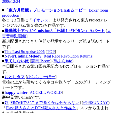
2006/12/24
■
「東方月燈籠」プロモーションFlashムービー
[
locker room
production
]
冬コミ3日目に「
イオシス
」より発売される東方Projectアレ
ンジアルバム第３弾のPV作品です。
■
機動戦士アッガイ mission8「死闘！ザビタン」 Aパート
[
大
雷音寺動画館
]
新規配属されてきた仲間が登場するシリーズ第８話Aパート
です。
■
The Last Surprise 2006
[
TOP
]
■
NeverEnding Melody
[
Real Race Revolution Returns
]
■
果てしない旅
[
競馬JP.com
] (
馬ふらinfo
)
本日開催される第51回有馬記念(GI)のプロモーション作品で
す。
■
おとしタマ
[
ひららこーぼー
]
電柱の上から落ちてくるネコを救うゲームのグリーティング
カードです。
■
happy winter
[
ACCELL WORLD
]
寒中見舞いFlashです。
■
ｹｲ
[
柿の種でどこまで逝くかは分からない
] (
秒刊SUNDAY
)
「
Flash職人さんとDTM職人さんと作品と
」スレから生まれ