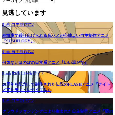
アーカイブ
見逃しています
動画
自主制作ｱﾆﾒ
寿司屋で繰り広げられる音ハメが心地よい自主制作アニメ
『SUSHILOGY』
動画
自主制作ｱﾆﾒ
何気ないほのぼの日常系アニメ『いい湯だな』
Flash
動画
自主制作ｱﾆﾒ
20周年を記念して制作された伝説のFLASHアニメ『ナイト
メアシティ・レクイエム』
動画
自主制作ｱﾆﾒ
クラウドファンデングにより生まれた自主制作アニメ『藍の