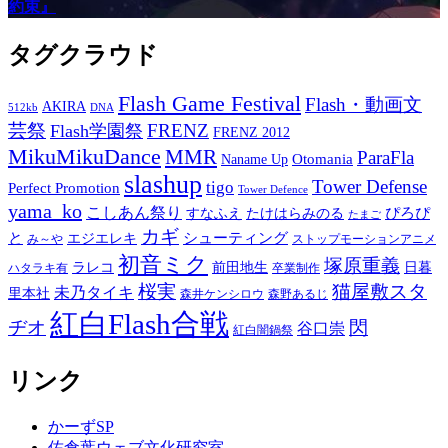
約束』
タグクラウド
Flash Game Festival
Flash・動画文
AKIRA
512kb
DNA
芸祭
FRENZ
Flash学園祭
FRENZ 2012
MikuMikuDance
MMR
ParaFla
Otomania
Naname Up
slashup
Tower Defense
tigo
Perfect Promotion
Tower Defence
yama_ko
こしあん祭り
ぴろぴ
すなふえ
たけはらみのる
たまご
カギ
と
シューティング
エジエレキ
み～や
ストップモーションアニメ
初音ミク
塚原重義
ラレコ
前田地生
日暮
ハタラキ有
卒業制作
桜実
猫屋敷スタ
未乃タイキ
里本社
森井ケンシロウ
森野あるじ
紅白Flash合戦
ヂオ
閃
谷口崇
紅白闇鍋祭
リンク
かーずSP
佐倉葉ウェブ文化研究室