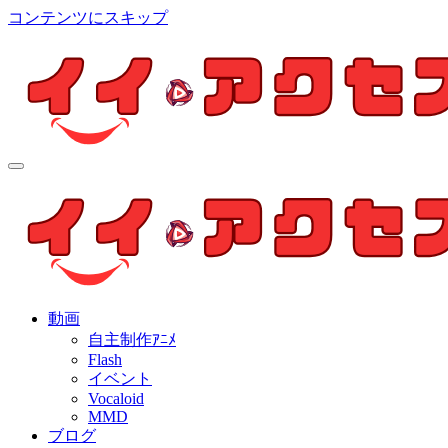
コンテンツにスキップ
イイ・アクセス
個人制作アニメを中心とした動画紹介ブログ
イイ・アクセス
個人制作アニメを中心とした動画紹介ブログ
動画
自主制作ｱﾆﾒ
Flash
イベント
Vocaloid
MMD
ブログ