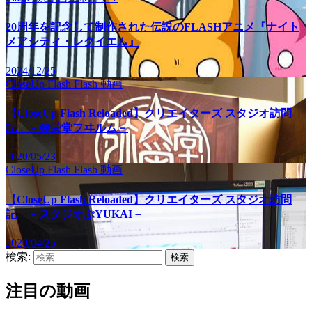
20周年を記念して制作された伝説のFLASHアニメ『ナイト
メアシティ・レクイエム』
2024/12/25
CloseUp Flash
Flash
動画
【CloseUp Flash Reloaded】クリエイターズ スタジオ訪問
記 －弥栄堂フヰルム－
2020/05/23
CloseUp Flash
Flash
動画
【CloseUp Flash Reloaded】クリエイターズ スタジオ訪問
記 －スタジオぷYUKAI－
2020/04/25
検索:
注目の動画