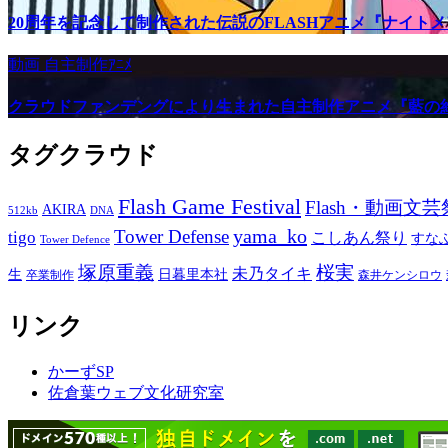
20周年を記念して制作された伝説のFLASHアニメ『ナイト
動画
自主制作ｱﾆﾒ
クラウドファンデングにより生まれた自主制作アニメ『藍の
タグクラウド
Flash Game Festival
Flash・動画文芸
AKIRA
512kb
DNA
yama_ko
Tower Defense
tigo
こしあん祭り
すな
Tower Defence
塚原重義
桜実
未乃タイキ
生
日暮里本社
卒業制作
森井ケンシロウ
リンク
かーずSP
佐倉葉ウェブ文化研究室