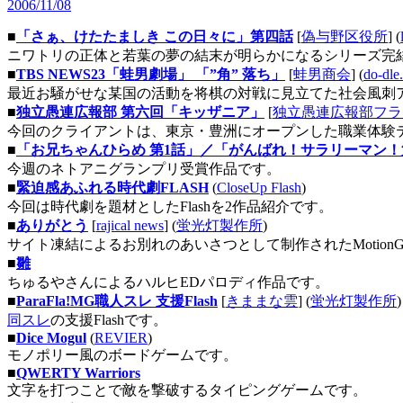
2006/11/08
■
「さぁ、けたたましき この日々に」第四話
[
偽与野区役所
] (
ニワトリの正体と若葉の夢の結末が明らかになるシリーズ完
■
TBS NEWS23「蛙男劇場」 「”角” 落ち」
[
蛙男商会
] (
do-dle.
最近お騒がせな某国の活動を将棋の対戦に見立てた社会風刺
■
独立愚連広報部 第六回「キッザニア」
[
独立愚連広報部フラ
今回のクライアントは、東京・豊洲にオープンした職業体験テー
■
「お兄ちゃんひらめ 第1話」／「がんばれ！サラリーマン
今週のネトアニグランプリ受賞作品です。
■
緊迫感あふれる時代劇FLASH
(
CloseUp Flash
)
今回は時代劇を題材としたFlashを2作品紹介です。
■
ありがとう
[
rajical news
] (
蛍光灯製作所
)
サイト凍結によるお別れのあいさつとして制作されたMotionGra
■
雛
ちゅるやさんによるハルヒEDパロディ作品です。
■
ParaFla!MG職人スレ 支援Flash
[
きままな雲
] (
蛍光灯製作所
)
同スレ
の支援Flashです。
■
Dice Mogul
(
REVIER
)
モノポリー風のボードゲームです。
■
QWERTY Warriors
文字を打つことで敵を撃破するタイピングゲームです。