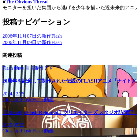
■
The Obvious Threat
モニターを担いだ集団から逃げる少年を描いた近未来的アニ
投稿ナビゲーション
2006年11月07日の新作Flash
2006年11月09日の新作Flash
関連投稿
Flash
動画
自主制作ｱﾆﾒ
20周年を記念して制作された伝説のFLASHアニメ『ナイト
2024/12/25
CloseUp Flash
Flash
動画
【CloseUp Flash Reloaded】クリエイターズ スタジオ
2020/05/23
CloseUp Flash
Flash
動画