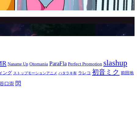
slashup
MR
ParaFla
Otomania
Perfect Promotion
Naname Up
初音ミク
ィング
ラレコ
前田地
ストップモーションアニメ
ハタラキ有
閃
谷口崇