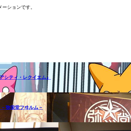
メーションです。
メアシティ・レクイエム』
訪問記 －弥栄堂フヰルム－