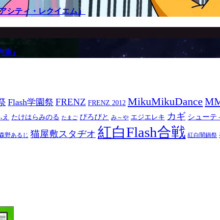
メアシティ・レクイエム』
約束』
MikuMikuDance
M
祭
FRENZ
Flash学園祭
FRENZ 2012
カギ
ぴろぴと
シューテ
ふえ
たけはらみのる
エジエレキ
み～や
たまご
紅白Flash合戦
猫屋敷スタヂオ
森野あるじ
紅白闇鍋祭