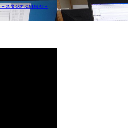
問記 －スタジオぷYUKAI－