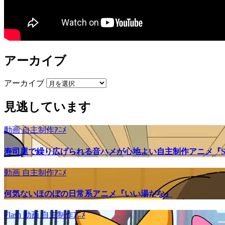
アーカイブ
アーカイブ
見逃しています
動画
自主制作ｱﾆﾒ
寿司屋で繰り広げられる音ハメが心地よい自主制作アニメ『SU
動画
自主制作ｱﾆﾒ
何気ないほのぼの日常系アニメ『いい湯だな』
Flash
動画
自主制作ｱﾆﾒ