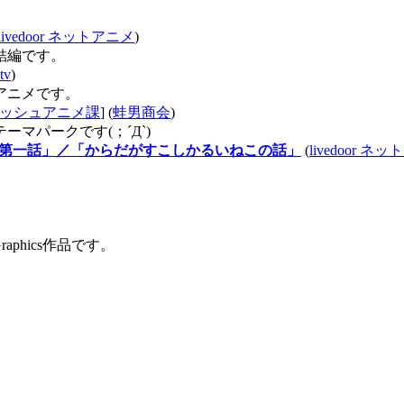
livedoor ネットアニメ
)
結編です。
tv
)
アニメです。
ッシュアニメ課
] (
蛙男商会
)
マパークです(；´Д`)
！第一話」／「からだがすこしかるいねこの話」
(
livedoor ネ
phics作品です。