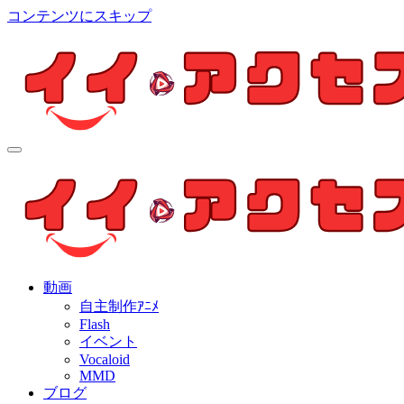
コンテンツにスキップ
イイ・アクセス
個人制作アニメを中心とした動画紹介ブログ
イイ・アクセス
個人制作アニメを中心とした動画紹介ブログ
動画
自主制作ｱﾆﾒ
Flash
イベント
Vocaloid
MMD
ブログ