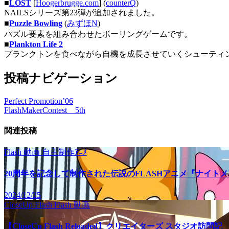
■
LOST
[
Hoogerbrugge.com
] (
counterQ
)
NAILSシリーズ第23弾が追加されました。
■
Puzzle Bowling
(
みずほN
)
パズル要素を組み合わせたボーリングゲームです。
■
Plankton Life 2
プランクトンを食べながら自機を成長させていくシューティ
投稿ナビゲーション
Perfect Promotion’06
FlashMakerContest 5th
関連投稿
Flash
動画
自主制作ｱﾆﾒ
20周年を記念して制作された伝説のFLASHアニメ『ナイト
2024/12/25
CloseUp Flash
Flash
動画
【CloseUp Flash Reloaded】クリエイターズ スタジオ