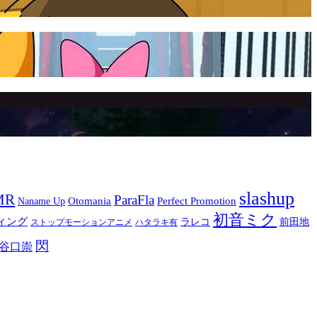
slashup
MR
ParaFla
Otomania
Perfect Promotion
Naname Up
初音ミク
ィング
ラレコ
前田地
ストップモーションアニメ
ハタラキ有
閃
谷口崇