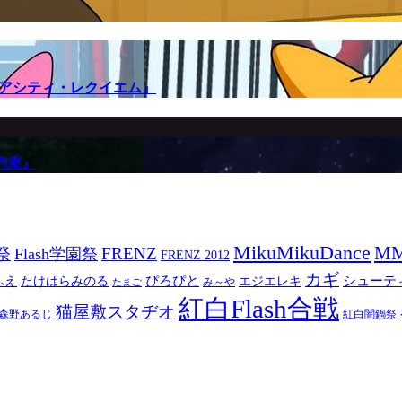
メアシティ・レクイエム』
約束』
MikuMikuDance
M
祭
FRENZ
Flash学園祭
FRENZ 2012
カギ
ぴろぴと
シューテ
ふえ
たけはらみのる
エジエレキ
み～や
たまご
紅白Flash合戦
猫屋敷スタヂオ
森野あるじ
紅白闇鍋祭