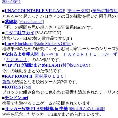
2006/06/11
■
UNACCOUNTABLE VILLAGE
[
チョータ式
] (
蛍光灯製作所
とある村で起こったハロウィンの日の騒動を描いた同作品の
■
紫陽花
[
close-channel
]
「死」の瞬間を思い起こさせる狂気系Flashです。
■
ニダニ駄フカイ
[V-ACATION]
涼宮ハルヒEDの替え歌作品です(;´Д`)
■
Lucy Flockhart
(
Brain Shaker’s Office
)
地球平和のための研究にいそしむ発明家ルーシーのシリーズ
■
なおるよ＠棒人間
[
あ～や’ｓ ＦＡＶＯＲＩＴＥ！
] (
かーず
「
なおるよ！
」のAA作品です。
■
VIPブログ騒動まとめFLASH
(
秒刊SUNDAY
)
今回の騒動をまとめた作品です。
■
RAT ROOM II
[
素材屋０１２０
]
前作
の続編となる脱出ゲーム第2弾です。
■
ROTRIS
[
7bit
]
ブロックの組み合わせに色あわせ要素も追加されたテトリス
■
チンドン.net
携帯でも遊べるミニゲームが公開されています。
■
サッカーW杯 FLASH特集 in 中華
(
敵はほんのり塩味
)
W杯を記念したサッカーFlashがまとめられています。