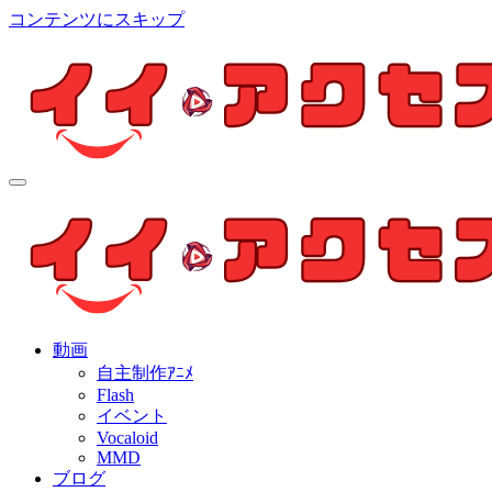
コンテンツにスキップ
イイ・アクセス
個人制作アニメを中心とした動画紹介ブログ
イイ・アクセス
個人制作アニメを中心とした動画紹介ブログ
動画
自主制作ｱﾆﾒ
Flash
イベント
Vocaloid
MMD
ブログ