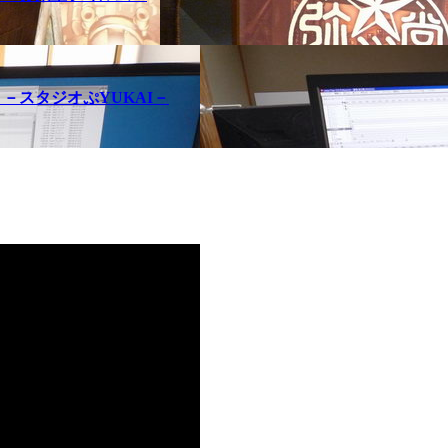
問記 －スタジオぷYUKAI－