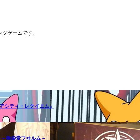
ングゲームです。
メアシティ・レクイエム』
訪問記 －弥栄堂フヰルム－