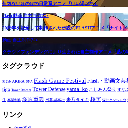
何気ないほのぼの日常系アニメ『いい湯だな』
Flash
動画
自主制作ｱﾆﾒ
20周年を記念して制作された伝説のFLASHアニメ『ナイト
動画
自主制作ｱﾆﾒ
クラウドファンデングにより生まれた自主制作アニメ『藍の
タグクラウド
Flash Game Festival
Flash・動画文芸
AKIRA
512kb
DNA
yama_ko
Tower Defense
tigo
こしあん祭り
すな
Tower Defence
塚原重義
桜実
未乃タイキ
生
日暮里本社
卒業制作
森井ケンシロウ
リンク
かーずSP