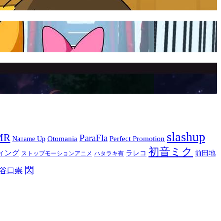
slashup
MR
ParaFla
Otomania
Perfect Promotion
Naname Up
初音ミク
ィング
ラレコ
前田地
ストップモーションアニメ
ハタラキ有
閃
谷口崇