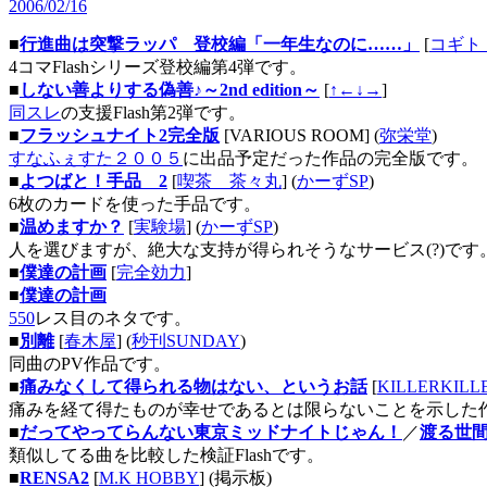
2006/02/16
■
行進曲は突撃ラッパ 登校編「一年生なのに……」
[
コギト
4コマFlashシリーズ登校編第4弾です。
■
しない善よりする偽善♪～2nd edition～
[
↑←↓→
]
同スレ
の支援Flash第2弾です。
■
フラッシュナイト2完全版
[VARIOUS ROOM] (
弥栄堂
)
すなふぇすた２００５
に出品予定だった作品の完全版です。
■
よつばと！手品 2
[
喫茶 茶々丸
] (
かーずSP
)
6枚のカードを使った手品です。
■
温めますか？
[
実験場
] (
かーずSP
)
人を選びますが、絶大な支持が得られそうなサービス(?)です
■
僕達の計画
[
完全効力
]
■
僕達の計画
550
レス目のネタです。
■
別離
[
春木屋
] (
秒刊SUNDAY
)
同曲のPV作品です。
■
痛みなくして得られる物はない、というお話
[
KILLERKIL
痛みを経て得たものが幸せであるとは限らないことを示した
■
だってやってらんない東京ミッドナイトじゃん！
／
渡る世
類似してる曲を比較した検証Flashです。
■
RENSA2
[
M.K HOBBY
] (掲示板)