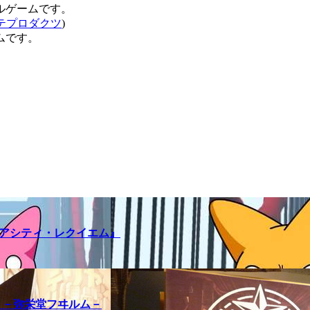
ルゲームです。
テプロダクツ
)
ムです。
メアシティ・レクイエム』
訪問記 －弥栄堂フヰルム－