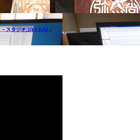
問記 －スタジオぷYUKAI－