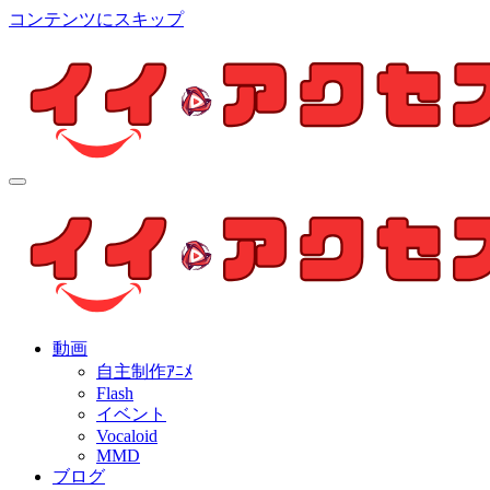
コンテンツにスキップ
イイ・アクセス
個人制作アニメを中心とした動画紹介ブログ
イイ・アクセス
個人制作アニメを中心とした動画紹介ブログ
動画
自主制作ｱﾆﾒ
Flash
イベント
Vocaloid
MMD
ブログ