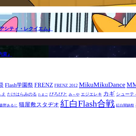
メアシティ・レクイエム』
約束』
MikuMikuDance
M
祭
FRENZ
Flash学園祭
FRENZ 2012
カギ
ぴろぴと
シューテ
ふえ
たけはらみのる
エジエレキ
み～や
たまご
紅白Flash合戦
猫屋敷スタヂオ
森野あるじ
紅白闇鍋祭