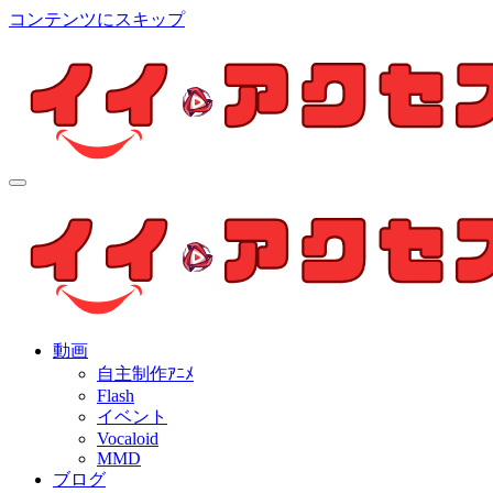
コンテンツにスキップ
イイ・アクセス
個人制作アニメを中心とした動画紹介ブログ
イイ・アクセス
個人制作アニメを中心とした動画紹介ブログ
動画
自主制作ｱﾆﾒ
Flash
イベント
Vocaloid
MMD
ブログ