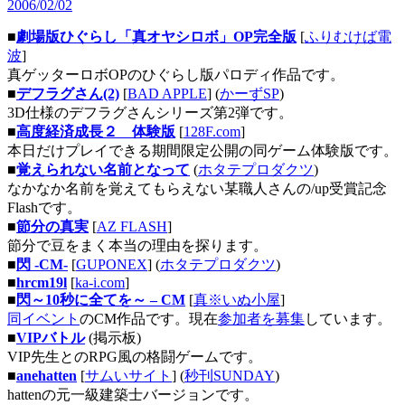
2006/02/02
■
劇場版ひぐらし「真オヤシロボ」OP完全版
[
ふりむけば電
波
]
真ゲッターロボOPのひぐらし版パロディ作品です。
■
デフラグさん(2)
[
BAD APPLE
] (
かーずSP
)
3D仕様のデフラグさんシリーズ第2弾です。
■
高度経済成長２ 体験版
[
128F.com
]
本日だけプレイできる期間限定公開の同ゲーム体験版です。
■
覚えられない名前となって
(
ホタテプロダクツ
)
なかなか名前を覚えてもらえない某職人さんの/up受賞記念
Flashです。
■
節分の真実
[
AZ FLASH
]
節分で豆をまく本当の理由を探ります。
■
閃 -CM-
[
GUPONEX
] (
ホタテプロダクツ
)
■
hrcm19l
[
ka-i.com
]
■
閃～10秒に全てを～ – CM
[
真※いぬ小屋
]
同イベント
のCM作品です。現在
参加者を募集
しています。
■
VIPバトル
(掲示板)
VIP先生とのRPG風の格闘ゲームです。
■
anehatten
[
サムいサイト
] (
秒刊SUNDAY
)
hattenの元一級建築士バージョンです。