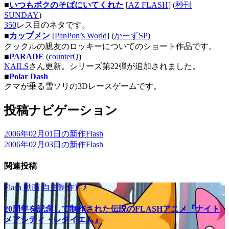
■
いつもボクのそばにいてくれた
[
AZ FLASH
] (
秒刊
SUNDAY
)
350
レス目のネタです。
■
カップメン
[
PanPon’s World
] (
かーずSP
)
クックルの親友のロッキーについてのショート作品です。
■
PARADE
(
counterQ
)
NAILS
さん更新。シリーズ第22弾が追加されました。
■
Polar Dash
クマが乗る雪ソリの3Dレースゲームです。
投稿ナビゲーション
2006年02月01日の新作Flash
2006年02月03日の新作Flash
関連投稿
Flash
動画
自主制作ｱﾆﾒ
20周年を記念して制作された伝説のFLASHアニメ『ナイト
メアシティ・レクイエム』