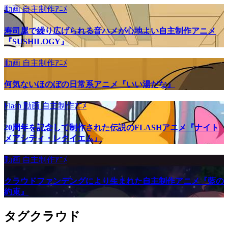
動画
自主制作ｱﾆﾒ
寿司屋で繰り広げられる音ハメが心地よい自主制作アニメ
『SUSHILOGY』
動画
自主制作ｱﾆﾒ
何気ないほのぼの日常系アニメ『いい湯だな』
Flash
動画
自主制作ｱﾆﾒ
20周年を記念して制作された伝説のFLASHアニメ『ナイト
メアシティ・レクイエム』
動画
自主制作ｱﾆﾒ
クラウドファンデングにより生まれた自主制作アニメ『藍の
約束』
タグクラウド