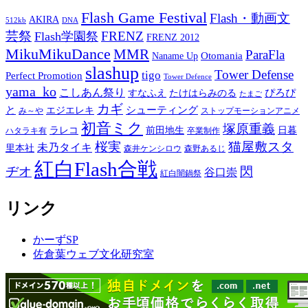
Flash Game Festival
Flash・動画文
AKIRA
512kb
DNA
芸祭
FRENZ
Flash学園祭
FRENZ 2012
MikuMikuDance
MMR
ParaFla
Otomania
Naname Up
slashup
Tower Defense
tigo
Perfect Promotion
Tower Defence
yama_ko
こしあん祭り
ぴろぴ
すなふえ
たけはらみのる
たまご
カギ
と
シューティング
エジエレキ
み～や
ストップモーションアニメ
初音ミク
塚原重義
ラレコ
前田地生
日暮
ハタラキ有
卒業制作
桜実
猫屋敷スタ
未乃タイキ
里本社
森井ケンシロウ
森野あるじ
紅白Flash合戦
ヂオ
閃
谷口崇
紅白闇鍋祭
リンク
かーずSP
佐倉葉ウェブ文化研究室