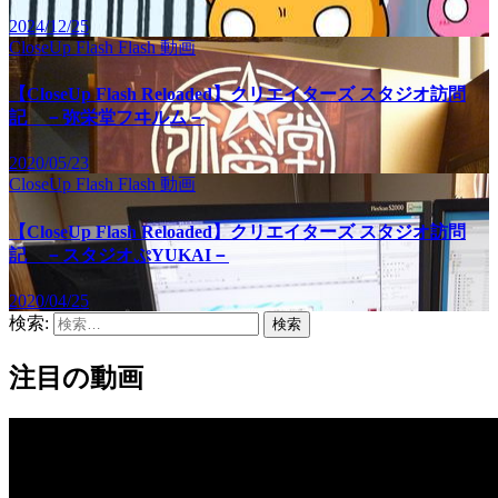
2024/12/25
CloseUp Flash
Flash
動画
【CloseUp Flash Reloaded】クリエイターズ スタジオ訪問
記 －弥栄堂フヰルム－
2020/05/23
CloseUp Flash
Flash
動画
【CloseUp Flash Reloaded】クリエイターズ スタジオ訪問
記 －スタジオぷYUKAI－
2020/04/25
検索:
注目の動画