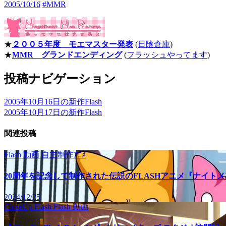
2005/10/16
#MMR
★
２００５年度 モエマスター発表
(
日陰倉庫
)
★
MMR グランドエンディング
(
フラッシュやってます
)
投稿ナビゲーション
2005年10月16日の新作Flash
2005年10月17日の新作Flash
関連投稿
Flash
動画
自主制作ｱﾆﾒ
20周年を記念して制作された伝説のFLASHアニメ『ナイト
2024/12/25
CloseUp Flash
Flash
動画