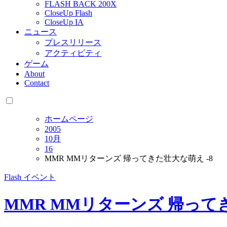
FLASH BACK 200X
CloseUp Flash
CloseUp IA
ニュース
プレスリリース
アクティビティ
ゲーム
About
Contact
ホームページ
2005
10月
16
MMR MMリターンズ 帰ってきた壮大な萌え -8
Flash
イベント
MMR MMリターンズ 帰ってき