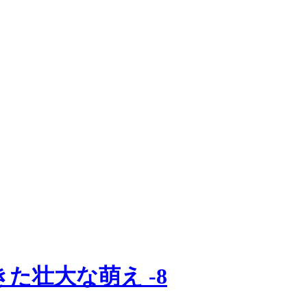
た壮大な萌え -8