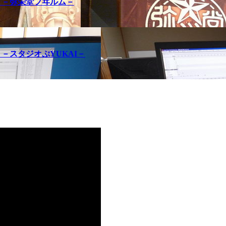
訪問記 －弥栄堂フヰルム－
問記 －スタジオぷYUKAI－