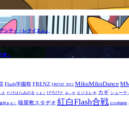
メアシティ・レクイエム』
約束』
MikuMikuDance
M
祭
FRENZ
Flash学園祭
FRENZ 2012
カギ
ぴろぴと
シューテ
ふえ
たけはらみのる
エジエレキ
み～や
たまご
紅白Flash合戦
猫屋敷スタヂオ
森野あるじ
紅白闇鍋祭