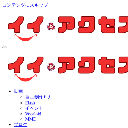
コンテンツにスキップ
イイ・アクセス
個人制作アニメを中心とした動画紹介ブログ
イイ・アクセス
個人制作アニメを中心とした動画紹介ブログ
動画
自主制作ｱﾆﾒ
Flash
イベント
Vocaloid
MMD
ブログ