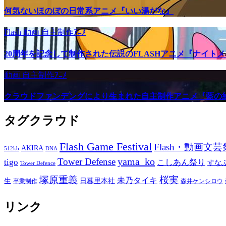
何気ないほのぼの日常系アニメ『いい湯だな』
Flash
動画
自主制作ｱﾆﾒ
20周年を記念して制作された伝説のFLASHアニメ『ナイト
動画
自主制作ｱﾆﾒ
クラウドファンデングにより生まれた自主制作アニメ『藍の
タグクラウド
Flash Game Festival
Flash・動画文芸
AKIRA
512kb
DNA
yama_ko
Tower Defense
tigo
こしあん祭り
すな
Tower Defence
塚原重義
桜実
未乃タイキ
生
日暮里本社
卒業制作
森井ケンシロウ
リンク