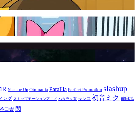
slashup
MR
ParaFla
Otomania
Perfect Promotion
Naname Up
初音ミク
ィング
ラレコ
前田地
ストップモーションアニメ
ハタラキ有
閃
谷口崇