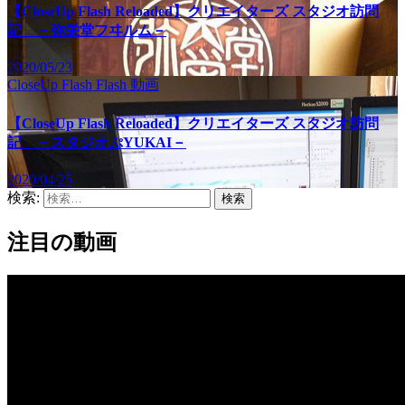
【CloseUp Flash Reloaded】クリエイターズ スタジオ訪問
記 －弥栄堂フヰルム－
2020/05/23
CloseUp Flash
Flash
動画
【CloseUp Flash Reloaded】クリエイターズ スタジオ訪問
記 －スタジオぷYUKAI－
2020/04/25
検索:
注目の動画