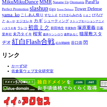
MikuMikuDance
MMR
ParaFla
Otomania
Naname Up
slashup
Tower Defense
tigo
Perfect Promotion
Tower Defence
yama_ko
こしあん祭り
ぴろぴ
すなふえ
たけはらみのる
たまご
カギ
と
シューティング
エジエレキ
み～や
ストップモーションアニメ
初音ミク
塚原重義
ラレコ
前田地生
日暮
ハタラキ有
卒業制作
桜実
猫屋敷スタ
未乃タイキ
里本社
森井ケンシロウ
森野あるじ
紅白Flash合戦
ヂオ
閃
谷口崇
紅白闇鍋祭
リンク
かーずSP
佐倉葉ウェブ文化研究室