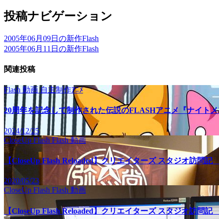
投稿ナビゲーション
2005年06月09日の新作Flash
2005年06月11日の新作Flash
関連投稿
Flash
動画
自主制作ｱﾆﾒ
20周年を記念して制作された伝説のFLASHアニメ『ナイト
2024/12/25
CloseUp Flash
Flash
動画
【CloseUp Flash Reloaded】クリエイターズ スタジオ
2020/05/23
CloseUp Flash
Flash
動画
【CloseUp Flash Reloaded】クリエイターズ スタジオ訪