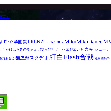
約束』
MikuMikuDance
M
祭
FRENZ
Flash学園祭
FRENZ 2012
カギ
ぴろぴと
シューテ
ふえ
たけはらみのる
エジエレキ
み～や
たまご
紅白Flash合戦
猫屋敷スタヂオ
森野あるじ
紅白闇鍋祭