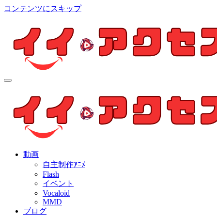
コンテンツにスキップ
イイ・アクセス
個人制作アニメを中心とした動画紹介ブログ
イイ・アクセス
個人制作アニメを中心とした動画紹介ブログ
動画
自主制作ｱﾆﾒ
Flash
イベント
Vocaloid
MMD
ブログ