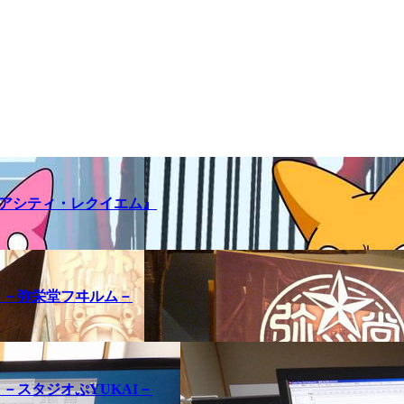
メアシティ・レクイエム』
訪問記 －弥栄堂フヰルム－
問記 －スタジオぷYUKAI－