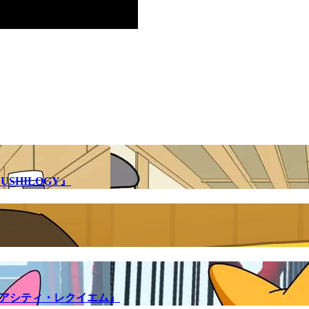
SHILOGY』
メアシティ・レクイエム』