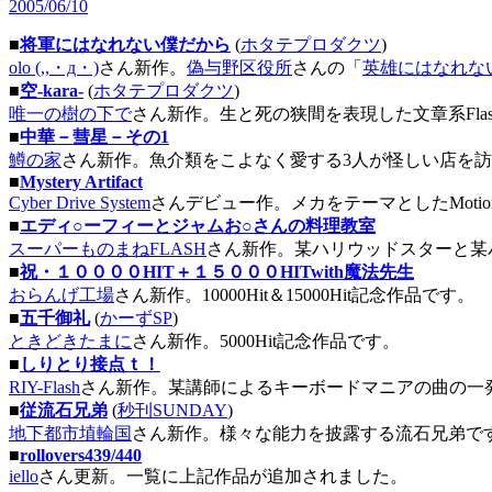
2005/06/10
■
将軍にはなれない僕だから
(
ホタテプロダクツ
)
olo (,,・д・)
さん新作。
偽与野区役所
さんの「
英雄にはなれな
■
空-kara-
(
ホタテプロダクツ
)
唯一の樹の下で
さん新作。生と死の狭間を表現した文章系Fla
■
中華－彗星－その1
鱒の家
さん新作。魚介類をこよなく愛する3人が怪しい店を
■
Mystery Artifact
Cyber Drive System
さんデビュー作。メカをテーマとしたMotionG
■
エディ○ーフィーとジャムお○さんの料理教室
スーパーものまねFLASH
さん新作。某ハリウッドスターと某
■
祝・１００００HIT＋１５０００HITwith魔法先生
おらんげ工場
さん新作。10000Hit＆15000Hit記念作品です。
■
五千御礼
(
かーずSP
)
ときどきたまに
さん新作。5000Hit記念作品です。
■
しりとり接点ｔ！
RIY-Flash
さん新作。某講師によるキーボードマニアの曲の一
■
従流石兄弟
(
秒刊SUNDAY
)
地下都市埴輪国
さん新作。様々な能力を披露する流石兄弟で
■
rollovers439/440
iello
さん更新。一覧に上記作品が追加されました。