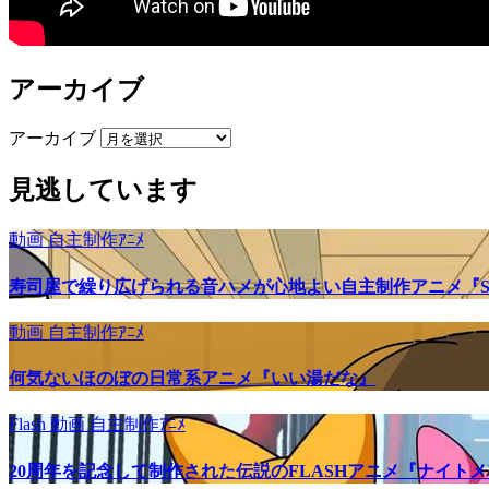
アーカイブ
アーカイブ
見逃しています
動画
自主制作ｱﾆﾒ
寿司屋で繰り広げられる音ハメが心地よい自主制作アニメ『SU
動画
自主制作ｱﾆﾒ
何気ないほのぼの日常系アニメ『いい湯だな』
Flash
動画
自主制作ｱﾆﾒ
20周年を記念して制作された伝説のFLASHアニメ『ナイト