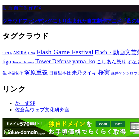
動画
自主制作ｱﾆﾒ
クラウドファンデングにより生まれた自主制作アニメ『藍の
タグクラウド
Flash Game Festival
Flash・動画文芸
AKIRA
512kb
DNA
yama_ko
Tower Defense
tigo
こしあん祭り
すな
Tower Defence
塚原重義
桜実
未乃タイキ
生
日暮里本社
卒業制作
森井ケンシロウ
リンク
かーずSP
佐倉葉ウェブ文化研究室