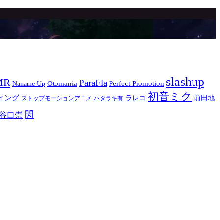
slashup
MR
ParaFla
Otomania
Perfect Promotion
Naname Up
初音ミク
ィング
ラレコ
前田地
ストップモーションアニメ
ハタラキ有
閃
谷口崇