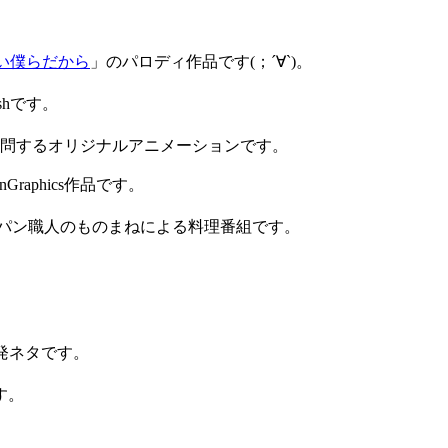
い僕らだから
」のパロディ作品です(；´∀`)。
shです。
訪問するオリジナルアニメーションです。
raphics作品です。
パン職人のものまねによる料理番組です。
発ネタです。
す。