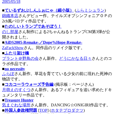
2005/05/18
■
ているずおぶしんふぉにゃ（縮小版）
(
ふらミシュラン
)
錦織本店
さんデビュー作。テイルズオブシンフォニアＯＰの
2ch風パロディ作品です。
■
たのしいトランプであそぼう！
のし部屋
さん制作による2ちゃんねるトランプCM第3弾が公
開されました。
■
AiDS2005-Remake-／Dope%Hope-Remake-
ZaFackShow
さん。同作品のリメイク版です。
■
ふたり架け橋
プラント＠野鳥の会
さん新作。
どうにかなる日々
さんとのコ
ラボ作品です。
■
no necessity
ふらぽ
さん新作。草花を育てている少女の前に現れた死神の
物語です。
■
コカコーラウォーズ予告編
(掲示板：ページさん)
月萌えのすくつ
さん新作。あるフィギュアを追い求めたドキ
ュメンタリー作品です。
■
Treasure Hunter
気まぐれな場所
さん新作。DANCING☆ONIGIRI作品です。
■
外国人参政権問題
[
TOP
] (
ホタテプロダクツ
)