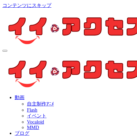
コンテンツにスキップ
イイ・アクセス
個人制作アニメを中心とした動画紹介ブログ
イイ・アクセス
個人制作アニメを中心とした動画紹介ブログ
動画
自主制作ｱﾆﾒ
Flash
イベント
Vocaloid
MMD
ブログ