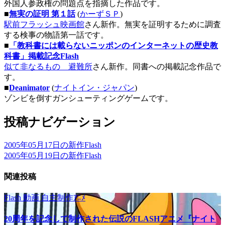
外国人参政権の問題点を指摘した作品です。
■
無実の証明 第１話
(
かーずＳＰ
)
駅前フラッシュ映画館
さん新作。無実を証明するために調査
する検事の物語第一話です。
■
「教科書には載らないニッポンのインターネットの歴史教
科書」掲載記念Flash
似て非なるもの 避難所
さん新作。同書への掲載記念作品で
す。
■
Deanimator
(
ナイトイン・ジャパン
)
ゾンビを倒すガンシューティングゲームです。
投稿ナビゲーション
2005年05月17日の新作Flash
2005年05月19日の新作Flash
関連投稿
Flash
動画
自主制作ｱﾆﾒ
20周年を記念して制作された伝説のFLASHアニメ『ナイト