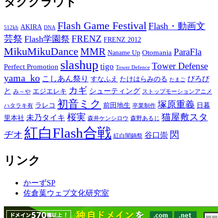
タグクラウド
Flash Game Festival
Flash・動画文
AKIRA
512kb
DNA
芸祭
FRENZ
Flash学園祭
FRENZ 2012
MikuMikuDance
MMR
ParaFla
Otomania
Naname Up
slashup
Tower Defense
tigo
Perfect Promotion
Tower Defence
yama_ko
こしあん祭り
ぴろぴ
すなふえ
たけはらみのる
たまご
カギ
と
シューティング
エジエレキ
み～や
ストップモーションアニメ
初音ミク
塚原重義
ラレコ
前田地生
日暮
ハタラキ有
卒業制作
桜実
猫屋敷スタ
未乃タイキ
里本社
森井ケンシロウ
森野あるじ
紅白Flash合戦
ヂオ
閃
谷口崇
紅白闇鍋祭
リンク
かーずSP
佐倉葉ウェブ文化研究室