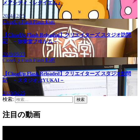
メアシティ・レクイエム』
2024/12/25
CloseUp Flash
Flash
動画
【CloseUp Flash Reloaded】クリエイターズ スタジオ訪問
記 －弥栄堂フヰルム－
2020/05/23
CloseUp Flash
Flash
動画
【CloseUp Flash Reloaded】クリエイターズ スタジオ訪問
記 －スタジオぷYUKAI－
2020/04/25
検索:
注目の動画