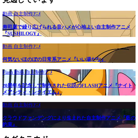
動画
自主制作ｱﾆﾒ
寿司屋で繰り広げられる音ハメが心地よい自主制作アニメ
『SUSHILOGY』
動画
自主制作ｱﾆﾒ
何気ないほのぼの日常系アニメ『いい湯だな』
Flash
動画
自主制作ｱﾆﾒ
20周年を記念して制作された伝説のFLASHアニメ『ナイト
メアシティ・レクイエム』
動画
自主制作ｱﾆﾒ
クラウドファンデングにより生まれた自主制作アニメ『藍の
約束』