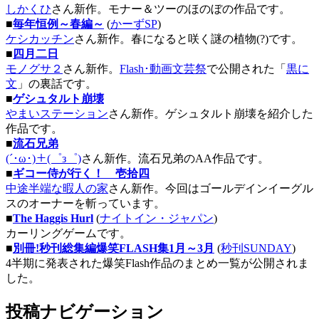
しかくひ
さん新作。モナー＆ツーのほのぼの作品です。
■
毎年恒例～春編～
(
かーずSP
)
ケシカッチン
さん新作。春になると咲く謎の植物(?)です。
■
四月二日
モノグサ２
さん新作。
Flash･動画文芸祭
で公開された「
黒に
文
」の裏話です。
■
ゲシュタルト崩壊
やまいステーション
さん新作。ゲシュタルト崩壊を紹介した
作品です。
■
流石兄弟
(´･ω･)＋(゜з゜)
さん新作。流石兄弟のAA作品です。
■
ギコー侍が行く！ 壱拾四
中途半端な暇人の家
さん新作。今回はゴールデインイーグル
スのオーナーを斬っています。
■
The Haggis Hurl
(
ナイトイン・ジャパン
)
カーリングゲームです。
■
別冊!秒刊総集編爆笑FLASH集1月～3月
(
秒刊SUNDAY
)
4半期に発表された爆笑Flash作品のまとめ一覧が公開されま
した。
投稿ナビゲーション