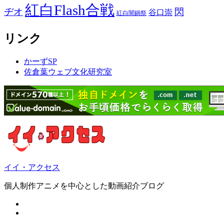
紅白Flash合戦
ヂオ
閃
谷口崇
紅白闇鍋祭
リンク
かーずSP
佐倉葉ウェブ文化研究室
イイ・アクセス
個人制作アニメを中心とした動画紹介ブログ