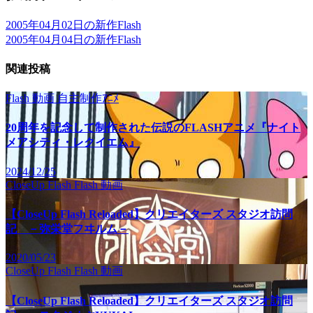
2005年04月02日の新作Flash
2005年04月04日の新作Flash
関連投稿
Flash
動画
自主制作ｱﾆﾒ
20周年を記念して制作された伝説のFLASHアニメ『ナイト
メアシティ・レクイエム』
2024/12/25
CloseUp Flash
Flash
動画
【CloseUp Flash Reloaded】クリエイターズ スタジオ訪問
記 －弥栄堂フヰルム－
2020/05/23
CloseUp Flash
Flash
動画
【CloseUp Flash Reloaded】クリエイターズ スタジオ訪問