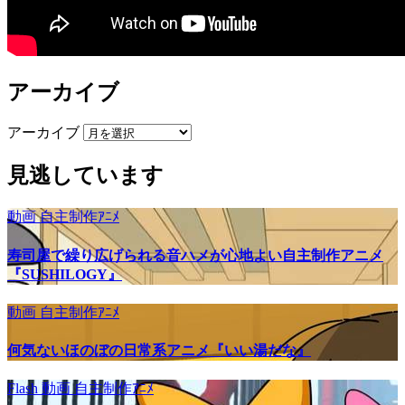
アーカイブ
アーカイブ
見逃しています
動画
自主制作ｱﾆﾒ
寿司屋で繰り広げられる音ハメが心地よい自主制作アニメ
『SUSHILOGY』
動画
自主制作ｱﾆﾒ
何気ないほのぼの日常系アニメ『いい湯だな』
Flash
動画
自主制作ｱﾆﾒ