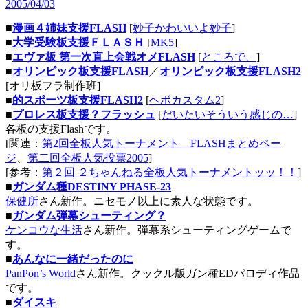
2005/04/03
■
漫画４姉妹支援FLASH
[
妙子かわいいよ妙子
]
■
大学受験板支援ＦＬＡＳＨ
[
MK5
]
■
エヴァ板 第一次直上会戦オメFLASH
[
ところで、
]
■
オリンピック板支援FLASH
／
オリンピック板支援FLASH2
[オリ板フラ制作班]
■
的スポーツ板支援FLASH2
[
ヘボカスタム2
]
■
プロレス板支援？フラッシュ
[
だいたいそういう感じの…
]
各板の支援Flashです。
[関連：
第2回全板人気トーナメント FLASHまとめペー
ジ
、
第二回全板人気投票2005
]
[参考：
第２回 ２ちゃんねる全板人気トーナメントッッ！！
]
■
ガンダム種DESTINY PHASE-23
保健所
さん新作。ニセモノ以上に素人な状態です。
■
ガンダム弾幕シューティング？
ケンコウな生活
さん新作。弾幕系シューティングゲームで
す。
■
あんなに一緒だったのに
PanPon’s World
さん新作。クックル版ガン種EDパロディ作品
です。
■
ダイスキ