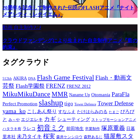
20周年を記念して制作された伝説のFLASHアニメ『ナイト
メアシティ・レクイエム』
動画
自主制作ｱﾆﾒ
クラウドファンデングにより生まれた自主制作アニメ『藍の
約束』
タグクラウド
Flash Game Festival
Flash・動画文
AKIRA
512kb
DNA
芸祭
FRENZ
Flash学園祭
FRENZ 2012
MikuMikuDance
MMR
ParaFla
Otomania
Naname Up
slashup
Tower Defense
tigo
Perfect Promotion
Tower Defence
yama_ko
こしあん祭り
ぴろぴ
すなふえ
たけはらみのる
たまご
カギ
と
シューティング
エジエレキ
み～や
ストップモーションアニメ
初音ミク
塚原重義
ラレコ
前田地生
日暮
ハタラキ有
卒業制作
桜実
猫屋敷スタ
未乃タイキ
里本社
森井ケンシロウ
森野あるじ