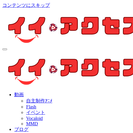
コンテンツにスキップ
イイ・アクセス
個人制作アニメを中心とした動画紹介ブログ
イイ・アクセス
個人制作アニメを中心とした動画紹介ブログ
動画
自主制作ｱﾆﾒ
Flash
イベント
Vocaloid
MMD
ブログ