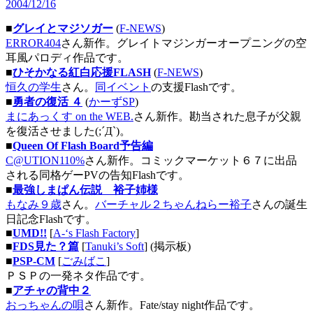
2004/12/16
■
グレイとマジソガー
(
F-NEWS
)
ERROR404
さん新作。グレイトマジンガーオープニングの空
耳風パロディ作品です。
■
ひそかなる紅白応援FLASH
(
F-NEWS
)
恒久の学生
さん。
同イベント
の支援Flashです。
■
勇者の復活 ４
(
かーずSP
)
まにあっくす on the WEB.
さん新作。勘当された息子が父親
を復活させました(;´Д`)。
■
Queen Of Flash Board予告編
C@UTION110%
さん新作。コミックマーケット６７に出品
される同格ゲーPVの告知Flashです。
■
最強しまぱん伝説 裕子姉様
もなみ９歳
さん。
バーチャル２ちゃんねらー裕子
さんの誕生
日記念Flashです。
■
UMD!!
[
A-‘s Flash Factory
]
■
FDS見た？篇
[
Tanuki’s Soft
] (掲示板)
■
PSP-CM
[
ごみばこ
]
ＰＳＰの一発ネタ作品です。
■
アチャの背中２
おっちゃんの唄
さん新作。Fate/stay night作品です。