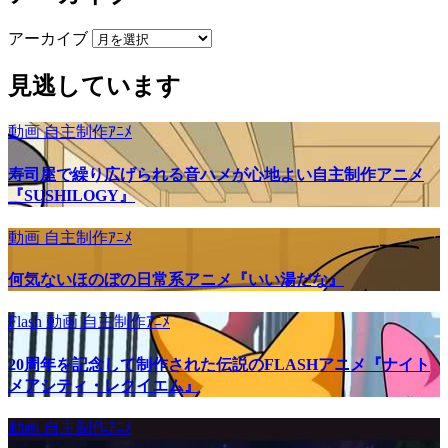
アーカイブ
見逃しています
動画
自主制作ｱﾆﾒ
寿司屋で繰り広げられる音ハメが心地よい自主制作アニメ
『SUSHILOGY』
動画
自主制作ｱﾆﾒ
何気ないほのぼの日常系アニメ『いい湯だな』
Flash
動画
自主制作ｱﾆﾒ
20周年を記念して制作された伝説のFLASHアニメ『ナイト
メアシティ・レクイエム』
動画
自主制作ｱﾆﾒ