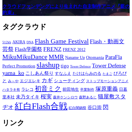
クラウドファンデングにより生まれた自主制作アニメ『藍の
約束』
タグクラウド
Flash Game Festival
Flash・動画文
AKIRA
512kb
DNA
芸祭
FRENZ
Flash学園祭
FRENZ 2012
MikuMikuDance
MMR
ParaFla
Otomania
Naname Up
slashup
Tower Defense
tigo
Perfect Promotion
Tower Defence
yama_ko
こしあん祭り
ぴろぴ
すなふえ
たけはらみのる
たまご
カギ
と
シューティング
エジエレキ
み～や
ストップモーションアニメ
初音ミク
塚原重義
ラレコ
前田地生
日暮
ハタラキ有
卒業制作
桜実
猫屋敷スタ
未乃タイキ
里本社
森井ケンシロウ
森野あるじ
紅白Flash合戦
ヂオ
閃
谷口崇
紅白闇鍋祭
リンク