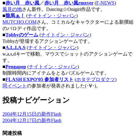
■
赤い月 赤い風
／
赤い月 赤い風rmxver
(
F-NEWS
)
風見の地
さん新作。Dancing☆Onigiri作品です。
■
龍馬ぁ！
(
ナイトイン・ジャパン
)
MUTCHO.COM
さん。コミカルなキャラクターによる新撰組
のパロディ作品です。
■
Tobbyのゲーム
(
ナイトイン・ジャパン
)
Tobbyが登場するアクションゲームです。
■
A.L.I.A.S
(
ナイトイン・ジャパン
)
w,a,s,dキーで移動、マウスでショットのアクションゲームで
す。
■
Pengapop
(
ナイトイン・ジャパン
)
制限時間内にアイテムをとるパズルゲームです。
■
FLASH EXPO’05 参加者リスト
(
ホタテプロダクツ
)
同イベント
の参加者が発表されました(･∀･)。
投稿ナビゲーション
2004年12月15日の新作Flash
2004年12月17日の新作Flash
関連投稿