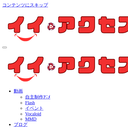
コンテンツにスキップ
イイ・アクセス
個人制作アニメを中心とした動画紹介ブログ
イイ・アクセス
個人制作アニメを中心とした動画紹介ブログ
動画
自主制作ｱﾆﾒ
Flash
イベント
Vocaloid
MMD
ブログ