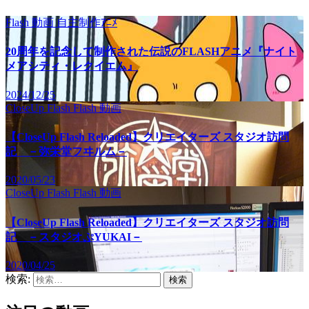
Flash
動画
自主制作ｱﾆﾒ
20周年を記念して制作された伝説のFLASHアニメ『ナイト
メアシティ・レクイエム』
2024/12/25
CloseUp Flash
Flash
動画
【CloseUp Flash Reloaded】クリエイターズ スタジオ訪問
記 －弥栄堂フヰルム－
2020/05/23
CloseUp Flash
Flash
動画
【CloseUp Flash Reloaded】クリエイターズ スタジオ訪問
記 －スタジオぷYUKAI－
2020/04/25
検索: