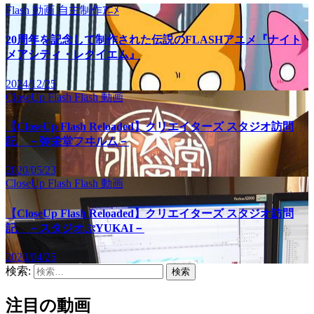
Flash
動画
自主制作ｱﾆﾒ
20周年を記念して制作された伝説のFLASHアニメ『ナイト
メアシティ・レクイエム』
2024/12/25
CloseUp Flash
Flash
動画
【CloseUp Flash Reloaded】クリエイターズ スタジオ訪問
記 －弥栄堂フヰルム－
2020/05/23
CloseUp Flash
Flash
動画
【CloseUp Flash Reloaded】クリエイターズ スタジオ訪問
記 －スタジオぷYUKAI－
2020/04/25
検索:
注目の動画