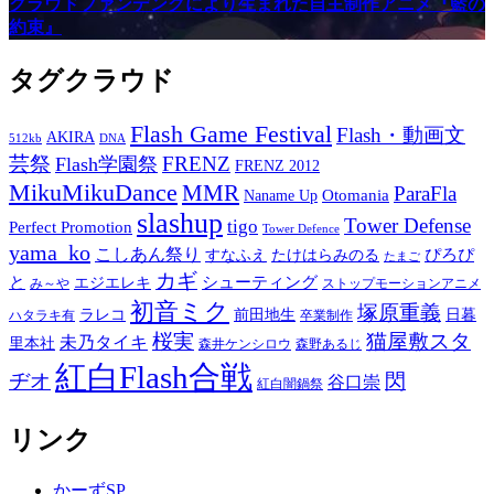
クラウドファンデングにより生まれた自主制作アニメ『藍の
約束』
タグクラウド
Flash Game Festival
Flash・動画文
AKIRA
512kb
DNA
芸祭
FRENZ
Flash学園祭
FRENZ 2012
MikuMikuDance
MMR
ParaFla
Otomania
Naname Up
slashup
Tower Defense
tigo
Perfect Promotion
Tower Defence
yama_ko
こしあん祭り
ぴろぴ
すなふえ
たけはらみのる
たまご
カギ
と
シューティング
エジエレキ
み～や
ストップモーションアニメ
初音ミク
塚原重義
ラレコ
前田地生
日暮
ハタラキ有
卒業制作
桜実
猫屋敷スタ
未乃タイキ
里本社
森井ケンシロウ
森野あるじ
紅白Flash合戦
ヂオ
閃
谷口崇
紅白闇鍋祭
リンク
かーずSP