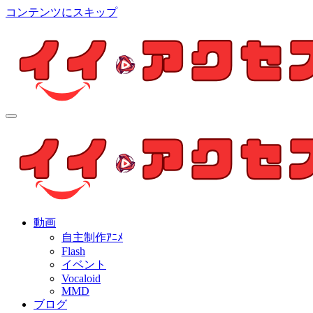
コンテンツにスキップ
イイ・アクセス
個人制作アニメを中心とした動画紹介ブログ
イイ・アクセス
個人制作アニメを中心とした動画紹介ブログ
動画
自主制作ｱﾆﾒ
Flash
イベント
Vocaloid
MMD
ブログ