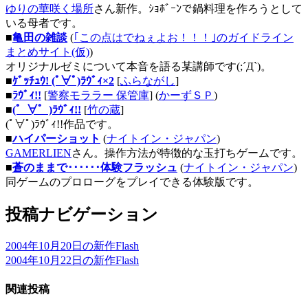
ゆりの華咲く場所
さん新作。ｼｮﾎﾞｰﾝで鍋料理を作ろうとして
いる母者です。
■
亀田の雑談
(
｢この点はでねぇよお！！！｣のガイドライン
まとめサイト(仮)
)
オリジナルゼミについて本音を語る某講師です(;´Д`)。
■
ｹﾞｯﾁｭｳ! (ﾟ∀ﾟ)ﾗｳﾞｨ×2
[
ふらながし
]
■
ﾗｳﾞｨ!!
[
警察モララー 保管庫
] (
かーずＳＰ
)
■
(゜∀゜)ﾗｳﾞｨ!!
[
竹の蔵
]
(ﾟ∀ﾟ)ﾗｳﾞｨ!!作品です。
■
ハイパーショット
(
ナイトイン・ジャパン
)
GAMERLIEN
さん。操作方法が特徴的な玉打ちゲームです。
■
蒼のままで･･････体験フラッシュ
(
ナイトイン・ジャパン
)
同ゲームのプロローグをプレイできる体験版です。
投稿ナビゲーション
2004年10月20日の新作Flash
2004年10月22日の新作Flash
関連投稿