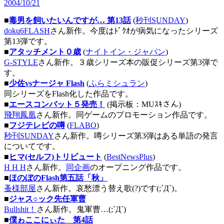
2004/10/21
■
毒男を飼いたいんですが… 第13話
(
秒刊SUNDAY
)
doku6FLASH
さん新作。今度はﾄﾞｸｵが病気になったシリーズ
第13弾です。
■
アタッチメント０歳
(
ナイトイン・ジャパン
)
G-STYLE
さん新作。３歳シリーズ本の販促シリーズ第3弾で
す。
■
少佐vsナージャ Flash
(
ふらミシュラン
)
同シリーズをFlash化した作品です。
■
エースコンバット５発売！
(掲示板：MUｽｷさん)
飛翔鳳凰
さん新作。同ゲームのプロモーション作品です。
■
フジテレビの噂
(
FLABO
)
秒刊SUNDAY
さん新作。噂シリーズ第3弾はある単語の発言
についてです。
■
ヒマ(セルフ)トリビュート
(
BestNewsPlus
)
H H H
さん新作。
同企画
のオープニング作品です。
■
ほのぼのFlash第五話「秋」
蚤様部屋
さん新作。哀愁漂う替え歌(?)です(;´Д`)。
■
ジャス○ック先任軍曹
Bullshit！
さん新作。鬼軍曹…(;´Д`)
■
僕ゎここにぃた 第4話