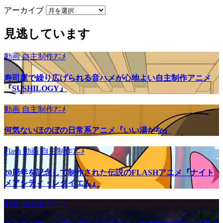
アーカイブ
見逃しています
動画
自主制作ｱﾆﾒ
寿司屋で繰り広げられる音ハメが心地よい自主制作アニメ
『SUSHILOGY』
動画
自主制作ｱﾆﾒ
何気ないほのぼの日常系アニメ『いい湯だな』
Flash
動画
自主制作ｱﾆﾒ
20周年を記念して制作された伝説のFLASHアニメ『ナイト
メアシティ・レクイエム』
動画
自主制作ｱﾆﾒ