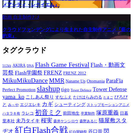
メアシティ・レクイエム』
動画
自主制作ｱﾆﾒ
クラウドファンデングにより生まれた自主制作アニメ『藍の
約束』
タグクラウド
Flash Game Festival
Flash・動画文
AKIRA
512kb
DNA
芸祭
FRENZ
Flash学園祭
FRENZ 2012
MikuMikuDance
MMR
ParaFla
Otomania
Naname Up
slashup
Tower Defense
tigo
Perfect Promotion
Tower Defence
yama_ko
こしあん祭り
ぴろぴ
すなふえ
たけはらみのる
たまご
カギ
と
シューティング
エジエレキ
み～や
ストップモーションアニメ
初音ミク
塚原重義
ラレコ
前田地生
日暮
ハタラキ有
卒業制作
桜実
猫屋敷スタ
未乃タイキ
里本社
森井ケンシロウ
森野あるじ
紅白Flash合戦
ヂオ
閃
谷口崇
紅白闇鍋祭