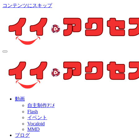
コンテンツにスキップ
イイ・アクセス
個人制作アニメを中心とした動画紹介ブログ
イイ・アクセス
個人制作アニメを中心とした動画紹介ブログ
動画
自主制作ｱﾆﾒ
Flash
イベント
Vocaloid
MMD
ブログ