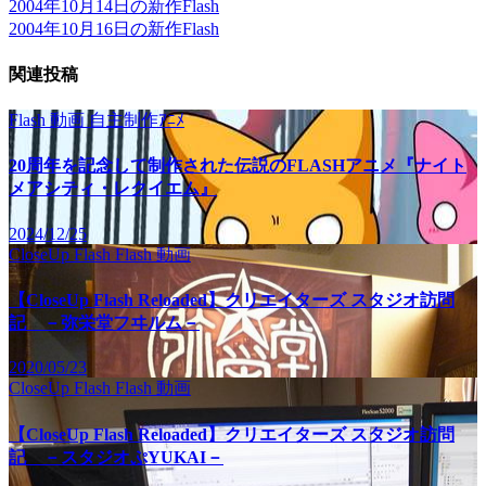
2004年10月14日の新作Flash
2004年10月16日の新作Flash
関連投稿
Flash
動画
自主制作ｱﾆﾒ
20周年を記念して制作された伝説のFLASHアニメ『ナイト
メアシティ・レクイエム』
2024/12/25
CloseUp Flash
Flash
動画
【CloseUp Flash Reloaded】クリエイターズ スタジオ訪問
記 －弥栄堂フヰルム－
2020/05/23
CloseUp Flash
Flash
動画
【CloseUp Flash Reloaded】クリエイターズ スタジオ訪問
記 －スタジオぷYUKAI－