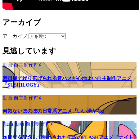
アーカイブ
アーカイブ
見逃しています
動画
自主制作ｱﾆﾒ
寿司屋で繰り広げられる音ハメが心地よい自主制作アニメ
『SUSHILOGY』
動画
自主制作ｱﾆﾒ
何気ないほのぼの日常系アニメ『いい湯だな』
Flash
動画
自主制作ｱﾆﾒ
20周年を記念して制作された伝説のFLASHアニメ『ナイト