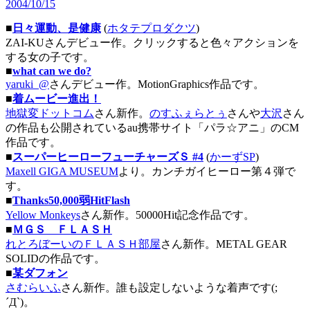
2004/10/15
■
日々運動、是健康
(
ホタテプロダクツ
)
ZAI-KUさんデビュー作。クリックすると色々アクションを
する女の子です。
■
what can we do?
yaruki_@
さんデビュー作。MotionGraphics作品です。
■
着ムービー進出！
地獄変ドットコム
さん新作。
のすふぇらとぅ
さんや
大沢
さん
の作品も公開されているau携帯サイト「パラ☆アニ」のCM
作品です。
■
スーパーヒーローフューチャーズＳ #4
(
かーずSP
)
Maxell GIGA MUSEUM
より。カンチガイヒーロー第４弾で
す。
■
Thanks50,000弱HitFlash
Yellow Monkeys
さん新作。50000Hit記念作品です。
■
ＭＧＳ ＦＬＡＳＨ
れとろぼーいのＦＬＡＳＨ部屋
さん新作。METAL GEAR
SOLIDの作品です。
■
某ダフォン
さむらいふ
さん新作。誰も設定しないような着声です(;
´Д`)。