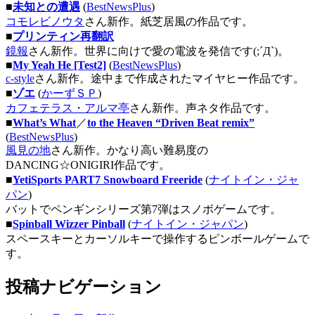
■
未知との遭遇
(
BestNewsPlus
)
コモレビノウタ
さん新作。紙芝居風の作品です。
■
プリンティン再翻訳
鏡報
さん新作。世界に向けで愛の電波を発信です(;´Д`)。
■
My Yeah He [Test2]
(
BestNewsPlus
)
c-style
さん新作。途中まで作成されたマイヤヒー作品です。
■
ゾエ
(
かーずＳＰ
)
カフェテラス・アルマ亭
さん新作。声ネタ作品です。
■
What’s What
／
to the Heaven “Driven Beat remix”
(
BestNewsPlus
)
風見の地
さん新作。かなり高い難易度の
DANCING☆ONIGIRI作品です。
■
YetiSports PART7 Snowboard Freeride
(
ナイトイン・ジャ
パン
)
バットでペンギンシリーズ第7弾はスノボゲームです。
■
Spinball Wizzer Pinball
(
ナイトイン・ジャパン
)
スペースキーとカーソルキーで操作するピンボールゲームで
す。
投稿ナビゲーション