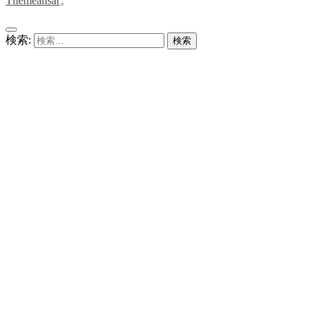
Themeansar
。
検索: