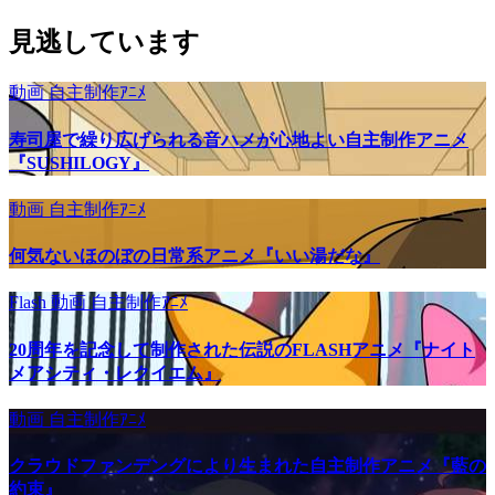
見逃しています
動画
自主制作ｱﾆﾒ
寿司屋で繰り広げられる音ハメが心地よい自主制作アニメ
『SUSHILOGY』
動画
自主制作ｱﾆﾒ
何気ないほのぼの日常系アニメ『いい湯だな』
Flash
動画
自主制作ｱﾆﾒ
20周年を記念して制作された伝説のFLASHアニメ『ナイト
メアシティ・レクイエム』
動画
自主制作ｱﾆﾒ
クラウドファンデングにより生まれた自主制作アニメ『藍の
約束』