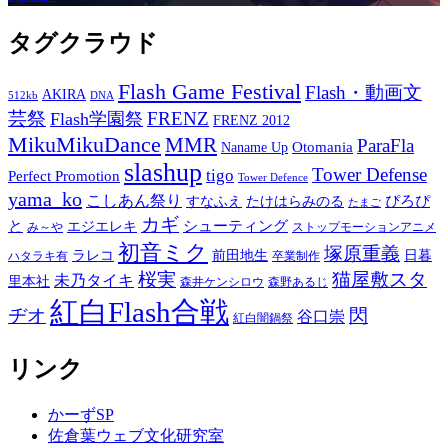
タグクラウド
Flash Game Festival
Flash・動画文
AKIRA
512kb
DNA
芸祭
FRENZ
Flash学園祭
FRENZ 2012
MikuMikuDance
MMR
ParaFla
Otomania
Naname Up
slashup
Tower Defense
tigo
Perfect Promotion
Tower Defence
yama_ko
こしあん祭り
ぴろぴ
すなふえ
たけはらみのる
たまご
カギ
と
シューティング
エジエレキ
み～や
ストップモーションアニメ
初音ミク
塚原重義
ラレコ
前田地生
日暮
ハタラキ有
卒業制作
桜実
猫屋敷スタ
未乃タイキ
里本社
森井ケンシロウ
森野あるじ
紅白Flash合戦
ヂオ
閃
谷口崇
紅白闇鍋祭
リンク
かーずSP
佐倉葉ウェブ文化研究室