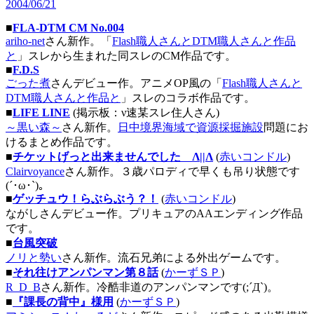
2004/06/21
■
FLA-DTM CM No.004
ariho-net
さん新作。「
Flash職人さんとDTM職人さんと作品
と
」スレから生まれた同スレのCM作品です。
■
F.D.S
ごった煮
さんデビュー作。アニメOP風の「
Flash職人さんと
DTM職人さんと作品と
」スレのコラボ作品です。
■
LIFE LINE
(掲示板：ν速某スレ住人さん)
～黒い森～
さん新作。
日中境界海域で資源採掘施設
問題にお
けるまとめ作品です。
■
チケットげっと出来ませんでした Λ||Λ
(
赤いコンドル
)
Clairvoyance
さん新作。３歳パロディで早くも吊り状態です
(´･ω･`)。
■
ゲッチュウ！らぶらぶう？！
(
赤いコンドル
)
ながしさんデビュー作。プリキュアのAAエンディング作品
です。
■
台風突破
ノリと勢い
さん新作。流石兄弟による外出ゲームです。
■
それ往けアンパンマン第８話
(
かーずＳＰ
)
R_D_B
さん新作。冷酷非道のアンパンマンです(;´Д`)。
■
『課長の背中』様用
(
かーずＳＰ
)