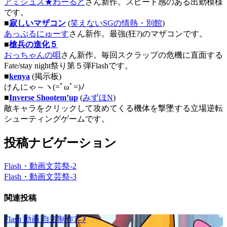
アミシュス★わーるど
さん新作。スピード感のある出勤模様
です。
■
寂しいマザコン
(
笑えないSGの情熱・別館
)
あっぷるにゅーす
さん新作。最強(狂?)のマザコンです。
■
槍兵の進化５
おっちゃんの唄
さん新作。毎回スクラップの危機に直面する
Fate/stay night祭り第５弾Flashです。
■
kenya
(掲示板)
けんにゃ～ヽ(=ﾟωﾟ=)ﾉ
■
Inverse Shootem’up
(
みずほN
)
敵キャラをクリックして攻めてくる機体を撃墜する立場逆転
シューティングゲームです。
投稿ナビゲーション
Flash・動画文芸祭-2
Flash・動画文芸祭-3
関連投稿
Flash
動画
自主制作ｱﾆﾒ