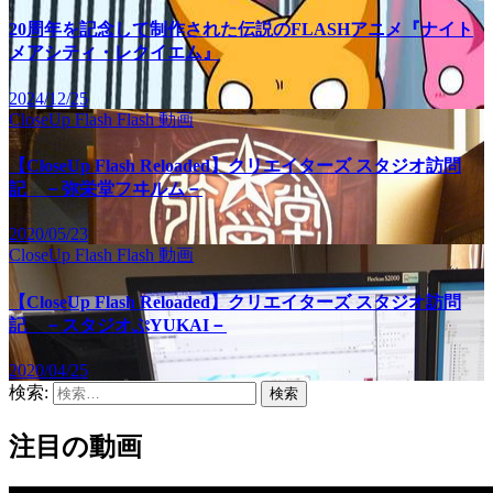
20周年を記念して制作された伝説のFLASHアニメ『ナイト
メアシティ・レクイエム』
2024/12/25
CloseUp Flash
Flash
動画
【CloseUp Flash Reloaded】クリエイターズ スタジオ訪問
記 －弥栄堂フヰルム－
2020/05/23
CloseUp Flash
Flash
動画
【CloseUp Flash Reloaded】クリエイターズ スタジオ訪問
記 －スタジオぷYUKAI－
2020/04/25
検索:
注目の動画