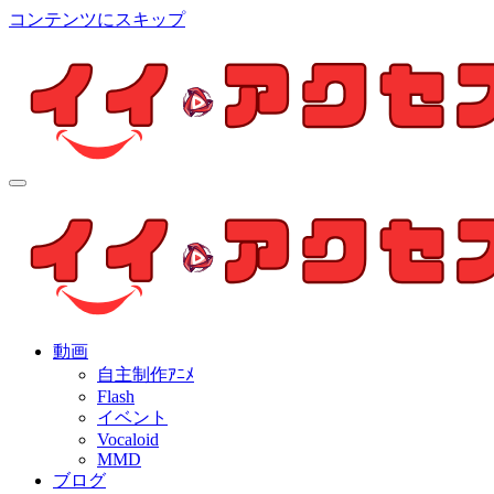
コンテンツにスキップ
イイ・アクセス
個人制作アニメを中心とした動画紹介ブログ
イイ・アクセス
個人制作アニメを中心とした動画紹介ブログ
動画
自主制作ｱﾆﾒ
Flash
イベント
Vocaloid
MMD
ブログ