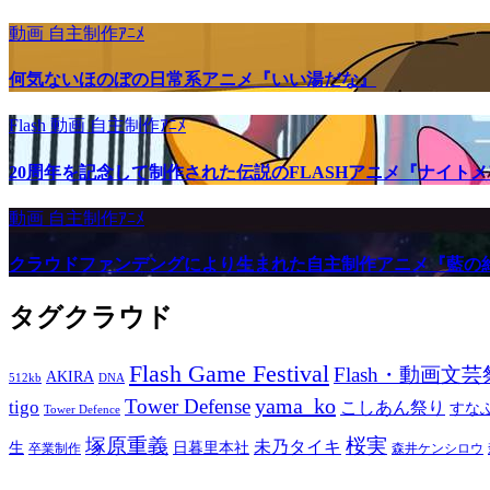
動画
自主制作ｱﾆﾒ
何気ないほのぼの日常系アニメ『いい湯だな』
Flash
動画
自主制作ｱﾆﾒ
20周年を記念して制作された伝説のFLASHアニメ『ナイト
動画
自主制作ｱﾆﾒ
クラウドファンデングにより生まれた自主制作アニメ『藍の
タグクラウド
Flash Game Festival
Flash・動画文芸
AKIRA
512kb
DNA
yama_ko
Tower Defense
tigo
こしあん祭り
すな
Tower Defence
塚原重義
桜実
未乃タイキ
生
日暮里本社
卒業制作
森井ケンシロウ