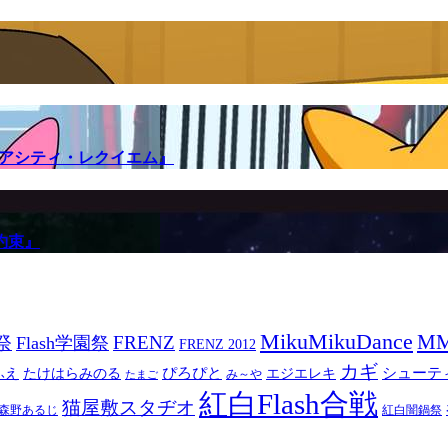
メアシティ・レクイエム』
約束』
MikuMikuDance
M
祭
FRENZ
Flash学園祭
FRENZ 2012
カギ
ぴろぴと
シューテ
ふえ
たけはらみのる
エジエレキ
み～や
たまご
紅白Flash合戦
猫屋敷スタヂオ
森野あるじ
紅白闇鍋祭