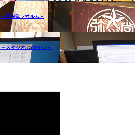
訪問記 －弥栄堂フヰルム－
問記 －スタジオぷYUKAI－