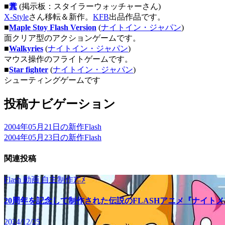
■
糞
(掲示板：スタイラーウォッチャーさん)
X-Style
さん移転＆新作。
KFB
出品作品です。
■
Maple Stoy Flash Version
(
ナイトイン・ジャパン
)
面クリア型のアクションゲームです。
■
Walkyries
(
ナイトイン・ジャパン
)
マウス操作のフライトゲームです。
■
Star fighter
(
ナイトイン・ジャパン
)
シューティングゲームです
投稿ナビゲーション
2004年05月21日の新作Flash
2004年05月23日の新作Flash
関連投稿
Flash
動画
自主制作ｱﾆﾒ
20周年を記念して制作された伝説のFLASHアニメ『ナイト
2024/12/25