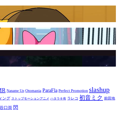
slashup
MR
ParaFla
Otomania
Perfect Promotion
Naname Up
初音ミク
ィング
ラレコ
前田地
ストップモーションアニメ
ハタラキ有
閃
谷口崇