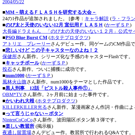
2004/05/22
■
MM－萌えるＦＬＡＳＨを研究する大会－
24の1作品が追加されました。 [参考：
キャラ解説
(
ラ・フラ
■
のび太と天使のいない12月 宣伝用ＦＬＡＳＨ
(
かーずＳＰ
)
大長編ドラえもん 「のび太の天使のいない１２月」公式サ
■
PSO Blue Burst CM
(
ホタテプロダクツ
)
アトリエ プレーリー
さんデビュー作。同ゲームのCM作品
■
悲しいけど この子キャスターなのよね！２
保健所
さん新作。シリーズ化な予感のキャスターFlashです。
■
キャッチボール
(
かーずＳＰ
)
投石
さん新作。ついに捕獲に成功です。
■
num1000
(
かーずＳＰ
)
風林火山旗
さん新作。num1000をテーマとした作品です。
■
黒人刑事 12話「ピストル殺人事件①」
OBM*TV
さん新作。2ヶ月前に始まった事件です。
■
かいわれ大根
(
ホタテプロダクツ
)
KILLERKILLER光る
さん新作。某漫画家さん作詞・作曲によ
■
って言うじゃない～ボタン
NintenCoCoCo
さん新作。波田陽区ボタン第３弾です。
■
楽しい教習所
(掲示板)
夜通し留置場
さんデビュー作。教習所で行われるQ&Aです。