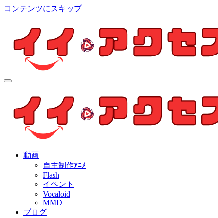
コンテンツにスキップ
イイ・アクセス
個人制作アニメを中心とした動画紹介ブログ
イイ・アクセス
個人制作アニメを中心とした動画紹介ブログ
動画
自主制作ｱﾆﾒ
Flash
イベント
Vocaloid
MMD
ブログ