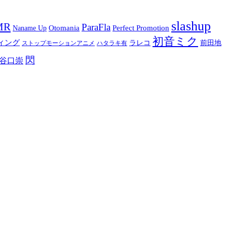
slashup
MR
ParaFla
Otomania
Perfect Promotion
Naname Up
初音ミク
ィング
ラレコ
前田地
ストップモーションアニメ
ハタラキ有
閃
谷口崇