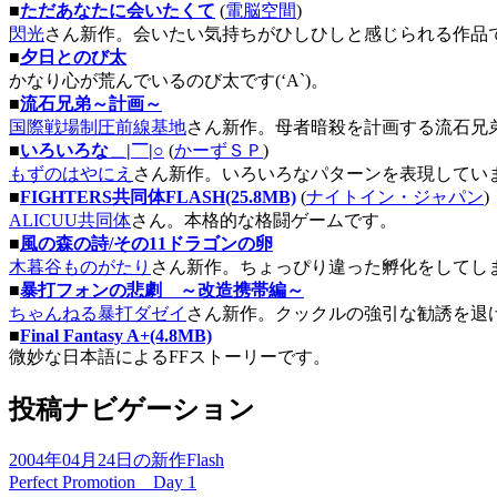
■
ただあなたに会いたくて
(
電脳空間
)
閃光
さん新作。会いたい気持ちがひしひしと感じられる作品
■
夕日とのび太
かなり心が荒んでいるのび太です(‘A`)。
■
流石兄弟～計画～
国際戦場制圧前線基地
さん新作。母者暗殺を計画する流石兄
■
いろいろな＿|￣|○
(
かーずＳＰ
)
もずのはやにえ
さん新作。いろいろなパターンを表現してい
■
FIGHTERS共同体FLASH(25.8MB)
(
ナイトイン・ジャパン
)
ALICUU共同体
さん。本格的な格闘ゲームです。
■
風の森の詩/その11ドラゴンの卵
木暮谷ものがたり
さん新作。ちょっぴり違った孵化をしてし
■
暴打フォンの悲劇 ～改造携帯編～
ちゃんねる暴打ダゼイ
さん新作。クックルの強引な勧誘を退
■
Final Fantasy A+(4.8MB)
微妙な日本語によるFFストーリーです。
投稿ナビゲーション
2004年04月24日の新作Flash
Perfect Promotion Day 1