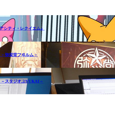
メアシティ・レクイエム』
訪問記 －弥栄堂フヰルム－
問記 －スタジオぷYUKAI－