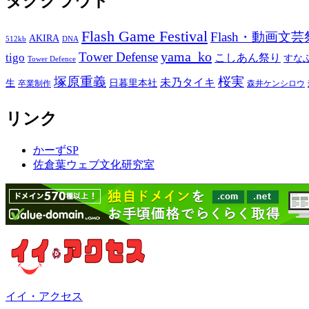
タグクラウド
Flash Game Festival
Flash・動画文芸
AKIRA
512kb
DNA
yama_ko
Tower Defense
tigo
こしあん祭り
すな
Tower Defence
塚原重義
桜実
未乃タイキ
生
日暮里本社
卒業制作
森井ケンシロウ
リンク
かーずSP
佐倉葉ウェブ文化研究室
イイ・アクセス