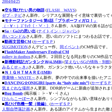
2004/04/25
■
空を飛びたい男の物語
(
FLASH WAYS
)
ゼプ・テピ
さん新作。シリアスな展開をイイ意味で裏切って
■
モナーファンタジー6 第6話「ブラボーフィガロ！」
（・∀・）ｺﾞﾘｭｳ（・∀・）
さん新作。AA版FFⅥの第６話が
■
Sa・Ga2の思い出
(
ナイトイン・ジャパン
)
赤いコンドル
さん新作。思い出のソフトにまつわるお話です
■
動画文芸祭CM
(
かーずＳＰ
)
SUGIMOTION
さんデビュー作。
同イベント
のCM作品です。
■
FlashMaker Anniversary Festival CM
gallery in dustbox
さん新作。２回目となる同お祭りのCM作品
■
新機動戦記ガンタンクＷ(4.3MB)
(
笑えないSGの情熱・別館
)
みるくせ～き♪
さん新作。ガンタンク他いろいろなキャラクター
■
ＮＩＧＨＴＭＡＲＥ(1MB)
廃棄物～WASTE～
さん新作。夢の中での出来事を描いたアニ
■
DANCING☆ONIGIRI [party 4u “holy nite mix”]
(
かーずＳＰ
気まぐれな場所
さん更新。DDR的ゲームに新曲が追加されま
■
Bug Bomb
(掲示板：┝・∀・┥さん)
ひららこーぼー
さん新作。シンプルながらも深い意味があり
■
黒ひげ危機一髪（後編）
(
かーずＳＰ
)
人類自堕落計画
さん新作。ある謎のアイテムから生まれた敵