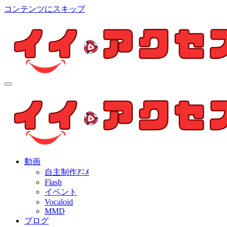
コンテンツにスキップ
イイ・アクセス
個人制作アニメを中心とした動画紹介ブログ
イイ・アクセス
個人制作アニメを中心とした動画紹介ブログ
動画
自主制作ｱﾆﾒ
Flash
イベント
Vocaloid
MMD
ブログ