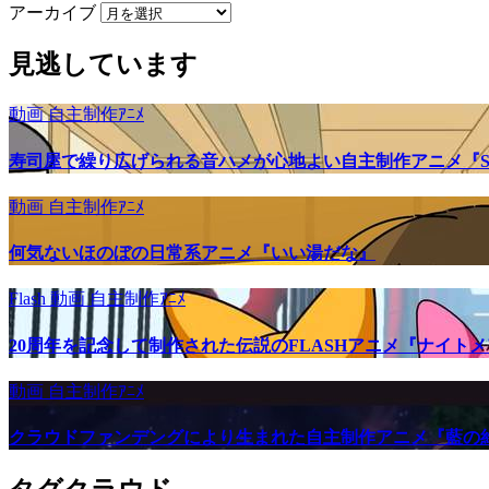
アーカイブ
見逃しています
動画
自主制作ｱﾆﾒ
寿司屋で繰り広げられる音ハメが心地よい自主制作アニメ『SU
動画
自主制作ｱﾆﾒ
何気ないほのぼの日常系アニメ『いい湯だな』
Flash
動画
自主制作ｱﾆﾒ
20周年を記念して制作された伝説のFLASHアニメ『ナイト
動画
自主制作ｱﾆﾒ
クラウドファンデングにより生まれた自主制作アニメ『藍の