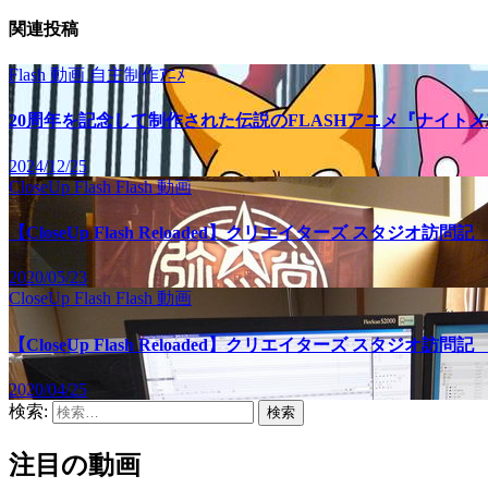
関連投稿
Flash
動画
自主制作ｱﾆﾒ
20周年を記念して制作された伝説のFLASHアニメ『ナイト
2024/12/25
CloseUp Flash
Flash
動画
【CloseUp Flash Reloaded】クリエイターズ スタジオ
2020/05/23
CloseUp Flash
Flash
動画
【CloseUp Flash Reloaded】クリエイターズ スタジオ訪
2020/04/25
検索:
注目の動画