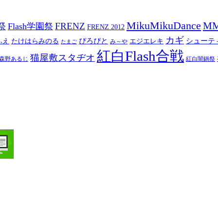
MikuMikuDance
M
祭
FRENZ
Flash学園祭
FRENZ 2012
カギ
ぴろぴと
シューテ
ふえ
たけはらみのる
エジエレキ
み～や
たまご
紅白Flash合戦
猫屋敷スタヂオ
森野あるじ
紅白闇鍋祭