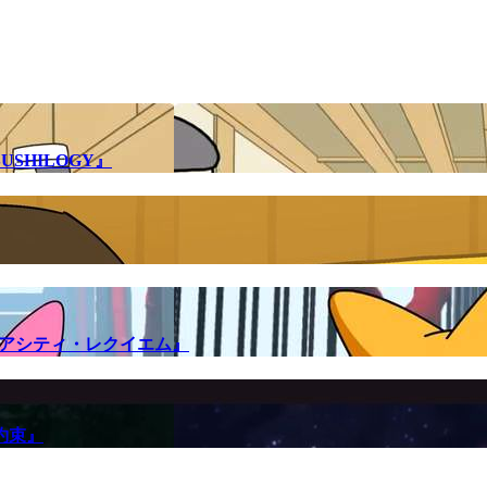
SHILOGY』
メアシティ・レクイエム』
約束』