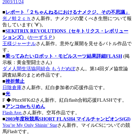
2003/11/24
■
レポート「２ちゃんねるにおけるナメクジ、その不思議」
光ノ蛙２ｃｈ
さん新作。ナメクジの驚くべき生態について報
告しています( ´∀`)。
■
SEKITRIX REVOLUTIONS（セキトリクス・レボリュー
ションズ）
(
かーずＳＰ
)
王様ジャーナル
さん新作。意外な展開を見せるバトル作品で
す。
■
乗ってみたいロボット・モビルスーツ結果詳細FLASH
(掲
示板：黄金聖闘士さん)
ダメ人間生活協同組合 もうだめぽ
さん。第14回ダメ協世論
調査結果のまとめ作品です。
■
挫折禁止
日陰倉庫
さん新作。紅白参加者の応援作品です。
■
光
F ◆/Pbzx9FKd2さん新作。紅白flash合戦応援FLASHです。
■
アンコtheちりめん
Flash Ave.
さん新作。空耳作品です。
■
2003年度秋競馬SHORT FLASH4 マイルチャンピオンS(GI)
You’re My Only Shinin’ Star
さん新作。マイルCSについての競
馬Flashです。