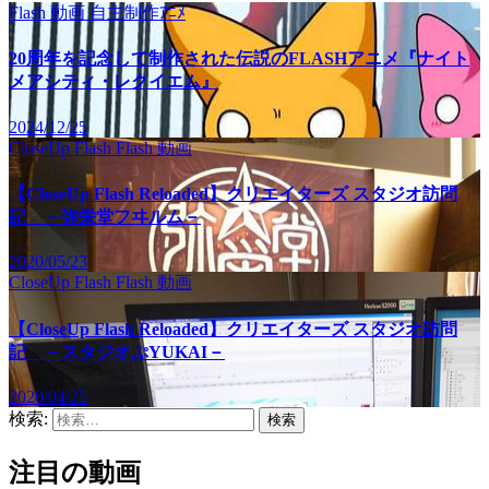
Flash
動画
自主制作ｱﾆﾒ
20周年を記念して制作された伝説のFLASHアニメ『ナイト
メアシティ・レクイエム』
2024/12/25
CloseUp Flash
Flash
動画
【CloseUp Flash Reloaded】クリエイターズ スタジオ訪問
記 －弥栄堂フヰルム－
2020/05/23
CloseUp Flash
Flash
動画
【CloseUp Flash Reloaded】クリエイターズ スタジオ訪問
記 －スタジオぷYUKAI－
2020/04/25
検索:
注目の動画