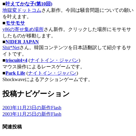
■
叶えてかな子(第10回)
地獄変ドットコム
さん新作。今回は騒音問題についての願い
を叶えます。
■
モサモサ
y86の寄せ集め場所
さん新作。クリックした場所にモサモサ
したものが移動します。
■
NIDER JAPAN
Shii*Net
さん。韓国コンテンツを日本語翻訳して紹介するサ
イトです。
■
triscuit4×4
(
ナイトイン・ジャパン
)
マウス操作によるレースゲームです。
■
Park Life
(
ナイトイン・ジャパン
)
Shockwaveによるアクションゲームです。
投稿ナビゲーション
2003年11月23日の新作Flash
2003年11月25日の新作Flash
関連投稿