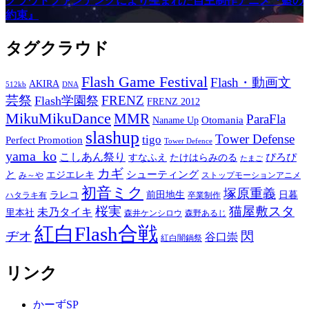
クラウドファンデングにより生まれた自主制作アニメ『藍の
約束』
タグクラウド
Flash Game Festival
Flash・動画文
AKIRA
512kb
DNA
芸祭
FRENZ
Flash学園祭
FRENZ 2012
MikuMikuDance
MMR
ParaFla
Otomania
Naname Up
slashup
Tower Defense
tigo
Perfect Promotion
Tower Defence
yama_ko
こしあん祭り
ぴろぴ
すなふえ
たけはらみのる
たまご
カギ
と
シューティング
エジエレキ
み～や
ストップモーションアニメ
初音ミク
塚原重義
ラレコ
前田地生
日暮
ハタラキ有
卒業制作
桜実
猫屋敷スタ
未乃タイキ
里本社
森井ケンシロウ
森野あるじ
紅白Flash合戦
ヂオ
閃
谷口崇
紅白闇鍋祭
リンク
かーずSP