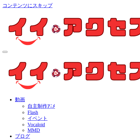
コンテンツにスキップ
イイ・アクセス
個人制作アニメを中心とした動画紹介ブログ
イイ・アクセス
個人制作アニメを中心とした動画紹介ブログ
動画
自主制作ｱﾆﾒ
Flash
イベント
Vocaloid
MMD
ブログ