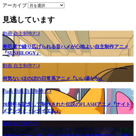
アーカイブ
見逃しています
動画
自主制作ｱﾆﾒ
寿司屋で繰り広げられる音ハメが心地よい自主制作アニメ
『SUSHILOGY』
動画
自主制作ｱﾆﾒ
何気ないほのぼの日常系アニメ『いい湯だな』
Flash
動画
自主制作ｱﾆﾒ
20周年を記念して制作された伝説のFLASHアニメ『ナイト
メアシティ・レクイエム』
動画
自主制作ｱﾆﾒ