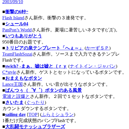
2003/09/10
■
衝撃の6ﾎﾀｰ
Flash Island
さん新作。衝撃の３連発です。
■
シュール04
PanPon’s World
さん新作。夏場に暑苦しいネタです(;´Д`)。
■
いつもありがとう
950番目のお題です。
■
トリビアの泉テンプレート「へぇ～」
(
かーずＳＰ
)
TeamFlashSozai
さん新作。ソースまで入力できるテンプレ
Flashです。
■
swich? -まぁ、嘘は嘘と（ｒｙ
(
ナイトイン・ジャパン
)
C*style
さん新作。ゲストとセットになっているボタンです。
■
おまえもなボタン
Lance王国
さん新作。いい音が出そうなボタンです。
■
ぱんつぅ（゜∀゜）ボタンのある風景
電波と誤爆と
さん新作。２回で１セットなボタンです。
■
さいたま
(
ぐったり
)
カウントダウンするボタンです。
■
sailing day
[
TOP
] (
ふらミシュラン
)
1番だけ完成状態のバンプFlashです。
■
大乱闘モナッシュブラザーズ