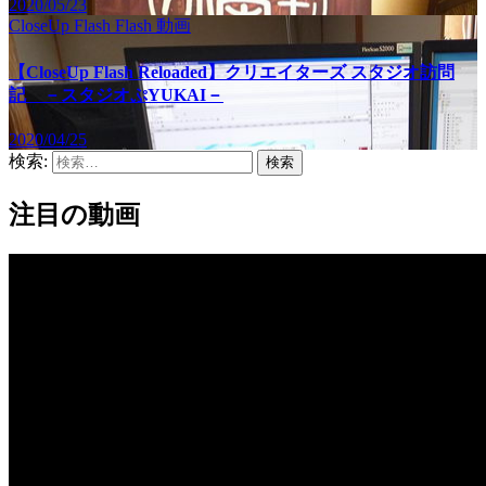
2020/05/23
CloseUp Flash
Flash
動画
【CloseUp Flash Reloaded】クリエイターズ スタジオ訪問
記 －スタジオぷYUKAI－
2020/04/25
検索:
注目の動画