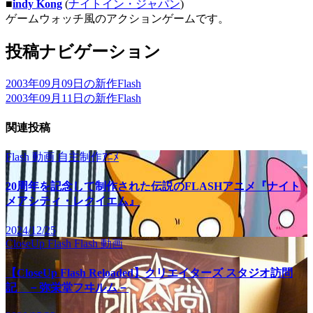
■
indy Kong
(
ナイトイン・ジャパン
)
ゲームウォッチ風のアクションゲームです。
投稿ナビゲーション
2003年09月09日の新作Flash
2003年09月11日の新作Flash
関連投稿
Flash
動画
自主制作ｱﾆﾒ
20周年を記念して制作された伝説のFLASHアニメ『ナイト
メアシティ・レクイエム』
2024/12/25
CloseUp Flash
Flash
動画
【CloseUp Flash Reloaded】クリエイターズ スタジオ訪問
記 －弥栄堂フヰルム－