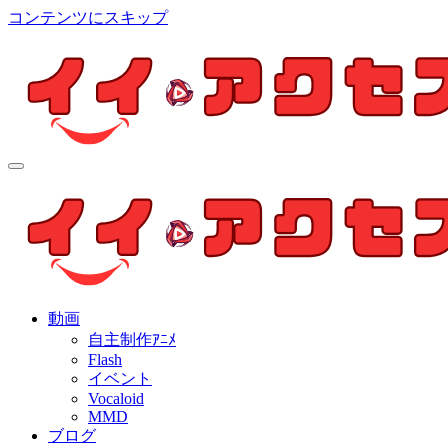
コンテンツにスキップ
イイ・アクセス
個人制作アニメを中心とした動画紹介ブログ
イイ・アクセス
個人制作アニメを中心とした動画紹介ブログ
動画
自主制作ｱﾆﾒ
Flash
イベント
Vocaloid
MMD
ブログ