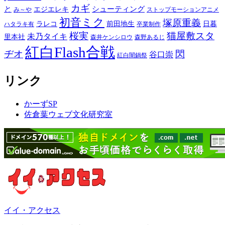
カギ
と
シューティング
エジエレキ
み～や
ストップモーションアニメ
初音ミク
塚原重義
ラレコ
前田地生
日暮
ハタラキ有
卒業制作
桜実
猫屋敷スタ
未乃タイキ
里本社
森井ケンシロウ
森野あるじ
紅白Flash合戦
ヂオ
閃
谷口崇
紅白闇鍋祭
リンク
かーずSP
佐倉葉ウェブ文化研究室
イイ・アクセス