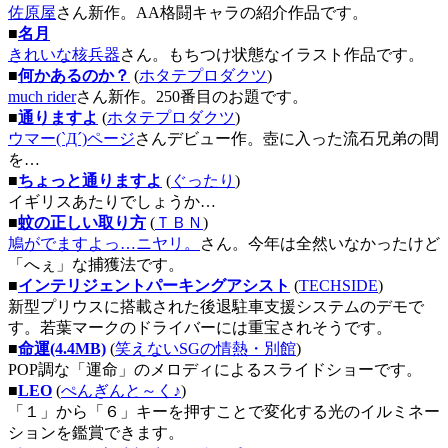
佐原屋
さん新作。AA格闘キャラの紹介作品です。
■
名月
きれいな核兵器
さん。もちつけ状態なイラスト作品です。
■
何かあるのか？
(
ホタテプロダクツ
)
much rider
さん新作。250番目のお題です。
■
通りますよ
(
ホタテプロダクツ
)
ウマー(`Д´)ページ
さんデビュー作。壺に入った流石兄弟の間
を…
■
ちょっと通りますよ
(
ぐったり
)
イギリスあたりでしょうか…
■
蚊の正しい取り方
(
ＴＢＮ
)
鳩がでますよっ…ニヤリ。
さん。今年は全然いなかったけど
「へぇ」な捕獲法です。
■
インテリジェントパーキングアシスト
(
TECHSIDE
)
新型プリウスに搭載された後退駐車支援システムのデモで
す。若葉マークのドライバーには重宝されそうです。
■
命運(4.4MB)
(
笑えないSGの情熱・別館
)
POP調な「運命」のメロディによるスライドショーです。
■
LEO
(
ぺんぎんと～く♪
)
「１」から「６」キーを押すことで変化する光のイルミネー
ションを鑑賞できます。