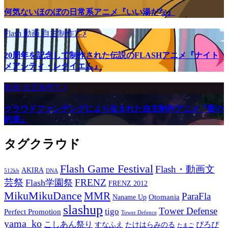
何気ないほのぼの日常系アニメ『いい湯だな』
Flash
動画
自主制作ｱﾆﾒ
20周年を記念して制作された伝説のFLASHアニメ『ナイト
メアシティ・レクイエム』
動画
自主制作ｱﾆﾒ
クラウドファンデングにより生まれた自主制作アニメ『藍の
約束』
タグクラウド
Flash Game Festival
Flash・動画文
AKIRA
512kb
DNA
芸祭
FRENZ
Flash学園祭
FRENZ 2012
MikuMikuDance
MMR
ParaFla
Otomania
Naname Up
slashup
Tower Defense
tigo
Perfect Promotion
Tower Defence
yama_ko
こしあん祭り
ぴろぴ
すなふえ
たけはらみのる
たまご