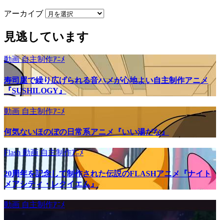
アーカイブ
見逃しています
動画
自主制作ｱﾆﾒ
寿司屋で繰り広げられる音ハメが心地よい自主制作アニメ
『SUSHILOGY』
動画
自主制作ｱﾆﾒ
何気ないほのぼの日常系アニメ『いい湯だな』
Flash
動画
自主制作ｱﾆﾒ
20周年を記念して制作された伝説のFLASHアニメ『ナイト
メアシティ・レクイエム』
動画
自主制作ｱﾆﾒ