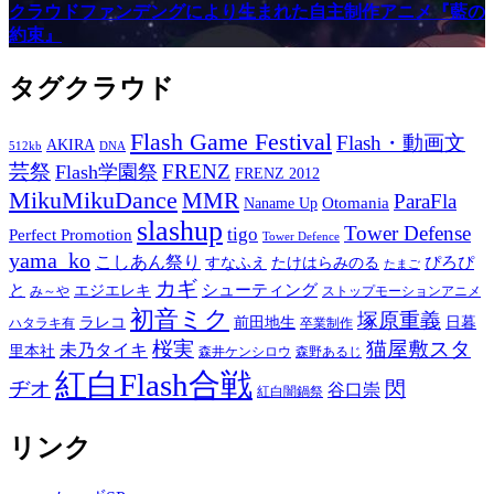
クラウドファンデングにより生まれた自主制作アニメ『藍の
約束』
タグクラウド
Flash Game Festival
Flash・動画文
AKIRA
512kb
DNA
芸祭
FRENZ
Flash学園祭
FRENZ 2012
MikuMikuDance
MMR
ParaFla
Otomania
Naname Up
slashup
Tower Defense
tigo
Perfect Promotion
Tower Defence
yama_ko
こしあん祭り
ぴろぴ
すなふえ
たけはらみのる
たまご
カギ
と
シューティング
エジエレキ
み～や
ストップモーションアニメ
初音ミク
塚原重義
ラレコ
前田地生
日暮
ハタラキ有
卒業制作
桜実
猫屋敷スタ
未乃タイキ
里本社
森井ケンシロウ
森野あるじ
紅白Flash合戦
ヂオ
閃
谷口崇
紅白闇鍋祭
リンク