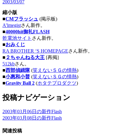
2003/03/07
縮小版
■
CMフラッシュ
(掲示板)
A’lmegist
さん新作。
■
40000hit御礼FLASH
乾電池サイト
さん新作。
■
おみくじ
RA BROTHER ‘S HOMEPAGE
さん新作。
■
２ちゃんねる大王
[再掲]
512kb
さん。
■
西部偵緝隊
(
笑えないＳＧの情熱
)
■
小惠和小普
(
笑えないＳＧの情熱
)
■
Gravity Ball 2
(
ホタテプロダクツ
)
投稿ナビゲーション
2003年03月06日の新作Flash
2003年03月08日の新作Flash
関連投稿