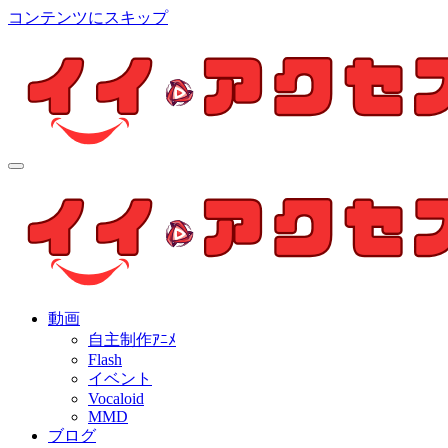
コンテンツにスキップ
イイ・アクセス
個人制作アニメを中心とした動画紹介ブログ
イイ・アクセス
個人制作アニメを中心とした動画紹介ブログ
動画
自主制作ｱﾆﾒ
Flash
イベント
Vocaloid
MMD
ブログ