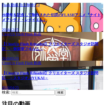
Flash
動画
自主制作ｱﾆﾒ
20周年を記念して制作された伝説のFLASHアニメ『ナイト
メアシティ・レクイエム』
2024/12/25
CloseUp Flash
Flash
動画
【CloseUp Flash Reloaded】クリエイターズ スタジオ訪問
記 －弥栄堂フヰルム－
2020/05/23
CloseUp Flash
Flash
動画
【CloseUp Flash Reloaded】クリエイターズ スタジオ訪問
記 －スタジオぷYUKAI－
2020/04/25
検索:
注目の動画