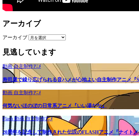
アーカイブ
アーカイブ
見逃しています
動画
自主制作ｱﾆﾒ
寿司屋で繰り広げられる音ハメが心地よい自主制作アニメ『SU
動画
自主制作ｱﾆﾒ
何気ないほのぼの日常系アニメ『いい湯だな』
Flash
動画
自主制作ｱﾆﾒ
20周年を記念して制作された伝説のFLASHアニメ『ナイト