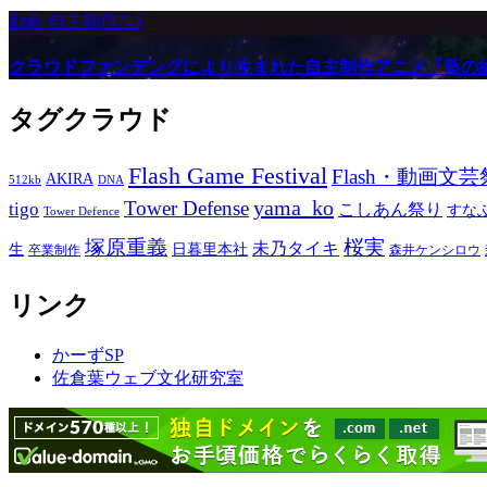
動画
自主制作ｱﾆﾒ
クラウドファンデングにより生まれた自主制作アニメ『藍の
タグクラウド
Flash Game Festival
Flash・動画文芸
AKIRA
512kb
DNA
yama_ko
Tower Defense
tigo
こしあん祭り
すな
Tower Defence
塚原重義
桜実
未乃タイキ
生
日暮里本社
卒業制作
森井ケンシロウ
リンク
かーずSP
佐倉葉ウェブ文化研究室