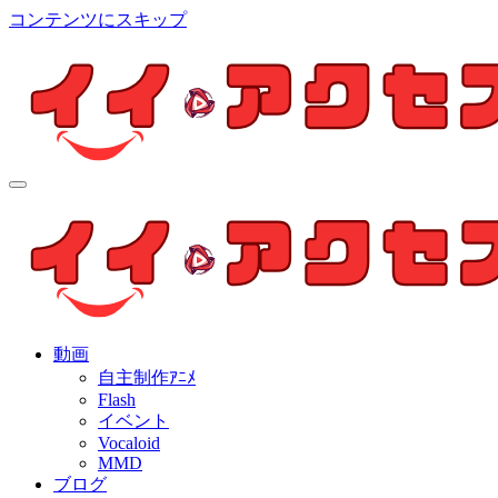
コンテンツにスキップ
イイ・アクセス
個人制作アニメを中心とした動画紹介ブログ
イイ・アクセス
個人制作アニメを中心とした動画紹介ブログ
動画
自主制作ｱﾆﾒ
Flash
イベント
Vocaloid
MMD
ブログ