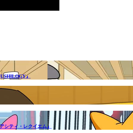
SHILOGY』
メアシティ・レクイエム』