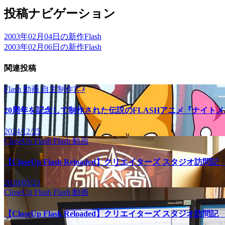
投稿ナビゲーション
2003年02月04日の新作Flash
2003年02月06日の新作Flash
関連投稿
Flash
動画
自主制作ｱﾆﾒ
20周年を記念して制作された伝説のFLASHアニメ『ナイト
2024/12/25
CloseUp Flash
Flash
動画
【CloseUp Flash Reloaded】クリエイターズ スタジオ
2020/05/23
CloseUp Flash
Flash
動画
【CloseUp Flash Reloaded】クリエイターズ スタジオ訪