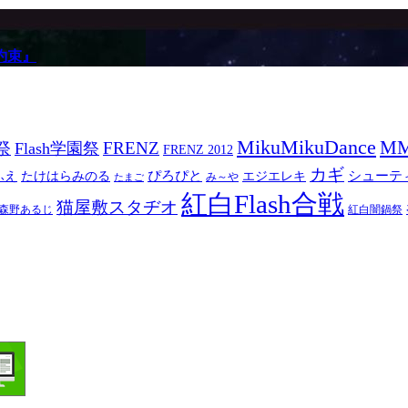
約束』
MikuMikuDance
M
祭
FRENZ
Flash学園祭
FRENZ 2012
カギ
ぴろぴと
シューテ
ふえ
たけはらみのる
エジエレキ
み～や
たまご
紅白Flash合戦
猫屋敷スタヂオ
森野あるじ
紅白闇鍋祭