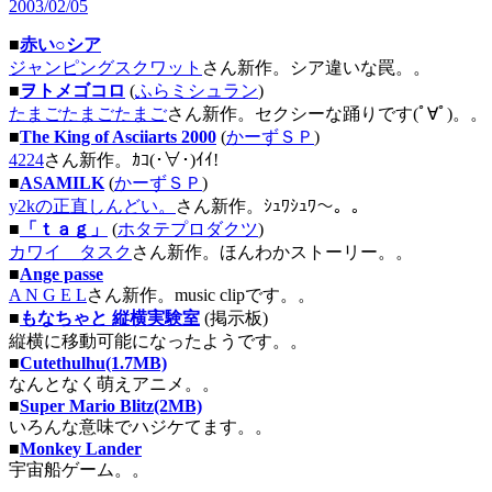
2003/02/05
■
赤い○シア
ジャンピングスクワット
さん新作。シア違いな罠。。
■
ヲトメゴコロ
(
ふらミシュラン
)
たまごたまごたまご
さん新作。セクシーな踊りです(ﾟ∀ﾟ)。。
■
The King of Asciiarts 2000
(
かーずＳＰ
)
4224
さん新作。ｶｺ(･∀･)ｲｲ!
■
ASAMILK
(
かーずＳＰ
)
y2kの正直しんどい。
さん新作。ｼｭﾜｼｭﾜ～。。
■
「ｔａｇ」
(
ホタテプロダクツ
)
カワイ タスク
さん新作。ほんわかストーリー。。
■
Ange passe
A N G E L
さん新作。music clipです。。
■
もなちゃと 縦横実験室
(掲示板)
縦横に移動可能になったようです。。
■
Cutethulhu(1.7MB)
なんとなく萌えアニメ。。
■
Super Mario Blitz(2MB)
いろんな意味でハジケてます。。
■
Monkey Lander
宇宙船ゲーム。。