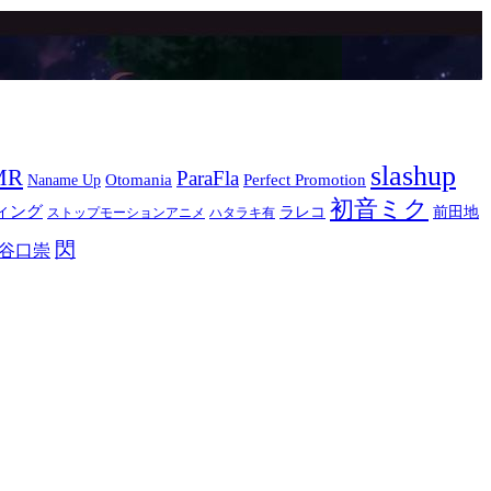
slashup
MR
ParaFla
Otomania
Perfect Promotion
Naname Up
初音ミク
ィング
ラレコ
前田地
ストップモーションアニメ
ハタラキ有
閃
谷口崇