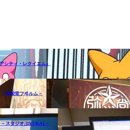
メアシティ・レクイエム』
訪問記 －弥栄堂フヰルム－
問記 －スタジオぷYUKAI－