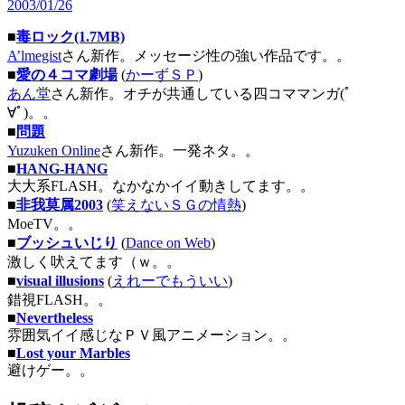
2003/01/26
■
毒ロック(1.7MB)
A’lmegist
さん新作。メッセージ性の強い作品です。。
■
愛の４コマ劇場
(
かーずＳＰ
)
あん堂
さん新作。オチが共通している四コママンガ(ﾟ
∀ﾟ)。。
■
問題
Yuzuken Online
さん新作。一発ネタ。。
■
HANG-HANG
大大系FLASH。なかなかイイ動きしてます。。
■
非我莫属2003
(
笑えないＳＧの情熱
)
MoeTV。。
■
ブッシュいじり
(
Dance on Web
)
激しく吠えてます（ｗ。。
■
visual illusions
(
えれーでもういい
)
錯視FLASH。。
■
Nevertheless
雰囲気イイ感じなＰＶ風アニメーション。。
■
Lost your Marbles
避けゲー。。