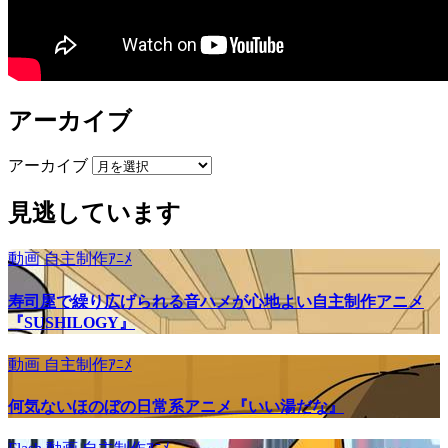
アーカイブ
アーカイブ
見逃しています
動画
自主制作ｱﾆﾒ
寿司屋で繰り広げられる音ハメが心地よい自主制作アニメ
『SUSHILOGY』
動画
自主制作ｱﾆﾒ
何気ないほのぼの日常系アニメ『いい湯だな』