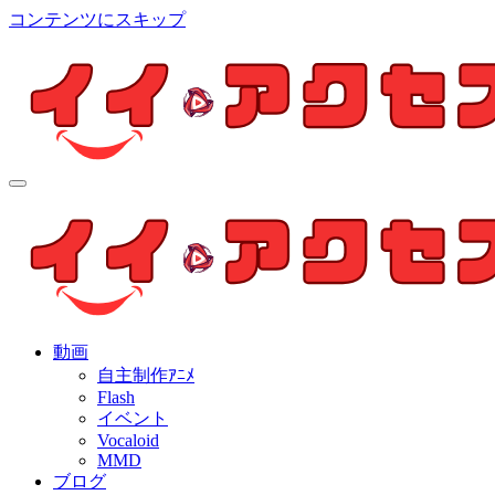
コンテンツにスキップ
イイ・アクセス
個人制作アニメを中心とした動画紹介ブログ
イイ・アクセス
個人制作アニメを中心とした動画紹介ブログ
動画
自主制作ｱﾆﾒ
Flash
イベント
Vocaloid
MMD
ブログ