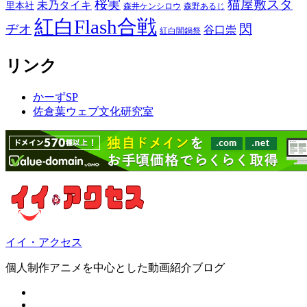
桜実
猫屋敷スタ
未乃タイキ
里本社
森井ケンシロウ
森野あるじ
紅白Flash合戦
ヂオ
閃
谷口崇
紅白闇鍋祭
リンク
かーずSP
佐倉葉ウェブ文化研究室
イイ・アクセス
個人制作アニメを中心とした動画紹介ブログ