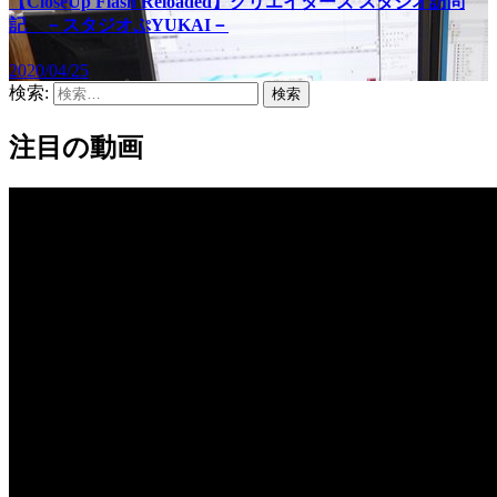
【CloseUp Flash Reloaded】クリエイターズ スタジオ訪問
記 －スタジオぷYUKAI－
2020/04/25
検索:
注目の動画