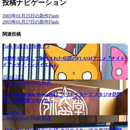
投稿ナビゲーション
2003年01月25日の新作Flash
2003年01月27日の新作Flash
関連投稿
Flash
動画
自主制作ｱﾆﾒ
20周年を記念して制作された伝説のFLASHアニメ『ナイト
メアシティ・レクイエム』
2024/12/25
CloseUp Flash
Flash
動画
【CloseUp Flash Reloaded】クリエイターズ スタジオ訪問
記 －弥栄堂フヰルム－
2020/05/23
CloseUp Flash
Flash
動画