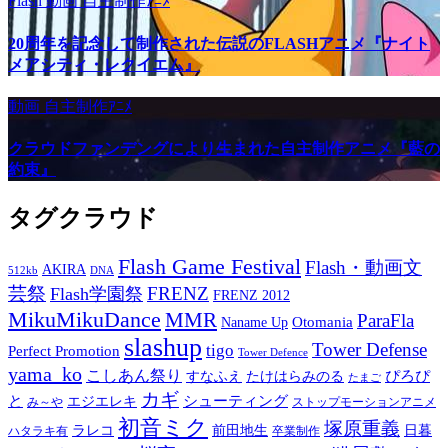
Flash
動画
自主制作ｱﾆﾒ
20周年を記念して制作された伝説のFLASHアニメ『ナイト
メアシティ・レクイエム』
動画
自主制作ｱﾆﾒ
クラウドファンデングにより生まれた自主制作アニメ『藍の
約束』
タグクラウド
Flash Game Festival
Flash・動画文
AKIRA
512kb
DNA
芸祭
FRENZ
Flash学園祭
FRENZ 2012
MikuMikuDance
MMR
ParaFla
Otomania
Naname Up
slashup
Tower Defense
tigo
Perfect Promotion
Tower Defence
yama_ko
こしあん祭り
ぴろぴ
すなふえ
たけはらみのる
たまご
カギ
と
シューティング
エジエレキ
み～や
ストップモーションアニメ
初音ミク
塚原重義
ラレコ
前田地生
日暮
ハタラキ有
卒業制作