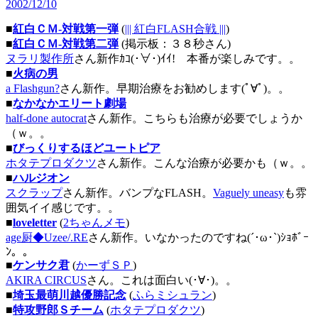
2002/12/10
■
紅白ＣＭ-対戦第一弾
(
||| 紅白FLASH合戦 |||
)
■
紅白ＣＭ-対戦第二弾
(掲示板：３８秒さん)
ヌラリ製作所
さん新作ｶｺ(･∀･)ｲｲ! 本番が楽しみです。。
■
火病の男
a Flashgun?
さん新作。早期治療をお勧めします(ﾟ∀ﾟ)。。
■
なかなかエリート劇場
half-done autocrat
さん新作。こちらも治療が必要でしょうか
（ｗ。。
■
びっくりするほどユートピア
ホタテプロダクツ
さん新作。こんな治療が必要かも（ｗ。。
■
ハルジオン
スクラップ
さん新作。バンプなFLASH。
Vaguely uneasy
も雰
囲気イイ感じです。。
■
loveletter
(
2ちゃんメモ
)
age厨◆Uzee/.RE
さん新作。いなかったのですね(´･ω･`)ｼｮﾎﾞｰ
ﾝ。。
■
ケンサク君
(
かーずＳＰ
)
AKIRA CIRCUS
さん。これは面白い(･∀･)。。
■
埼玉最萌川越優勝記念
(
ふらミシュラン
)
■
特攻野郎Ｓチーム
(
ホタテプロダクツ
)