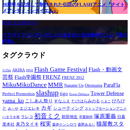
20周年を記念して制作された伝説のFLASHアニメ『ナイト
メアシティ・レクイエム』
動画
自主制作ｱﾆﾒ
クラウドファンデングにより生まれた自主制作アニメ『藍の
約束』
タグクラウド
Flash Game Festival
Flash・動画文
AKIRA
512kb
DNA
芸祭
FRENZ
Flash学園祭
FRENZ 2012
MikuMikuDance
MMR
ParaFla
Otomania
Naname Up
slashup
Tower Defense
tigo
Perfect Promotion
Tower Defence
yama_ko
こしあん祭り
ぴろぴ
すなふえ
たけはらみのる
たまご
カギ
と
シューティング
エジエレキ
み～や
ストップモーションアニメ
初音ミク
塚原重義
ラレコ
前田地生
日暮
ハタラキ有
卒業制作
桜実
猫屋敷スタ
未乃タイキ
里本社
森井ケンシロウ
森野あるじ