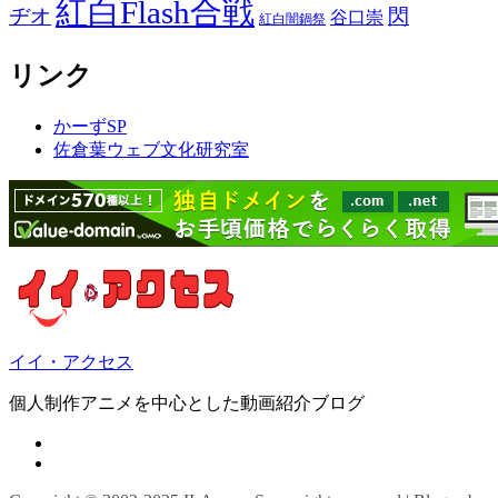
紅白Flash合戦
ヂオ
閃
谷口崇
紅白闇鍋祭
リンク
かーずSP
佐倉葉ウェブ文化研究室
イイ・アクセス
個人制作アニメを中心とした動画紹介ブログ