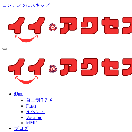
コンテンツにスキップ
イイ・アクセス
個人制作アニメを中心とした動画紹介ブログ
イイ・アクセス
個人制作アニメを中心とした動画紹介ブログ
動画
自主制作ｱﾆﾒ
Flash
イベント
Vocaloid
MMD
ブログ