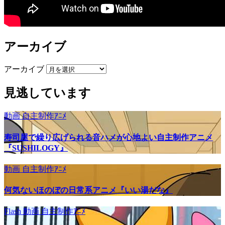
アーカイブ
アーカイブ
見逃しています
動画
自主制作ｱﾆﾒ
寿司屋で繰り広げられる音ハメが心地よい自主制作アニメ
『SUSHILOGY』
動画
自主制作ｱﾆﾒ
何気ないほのぼの日常系アニメ『いい湯だな』
Flash
動画
自主制作ｱﾆﾒ