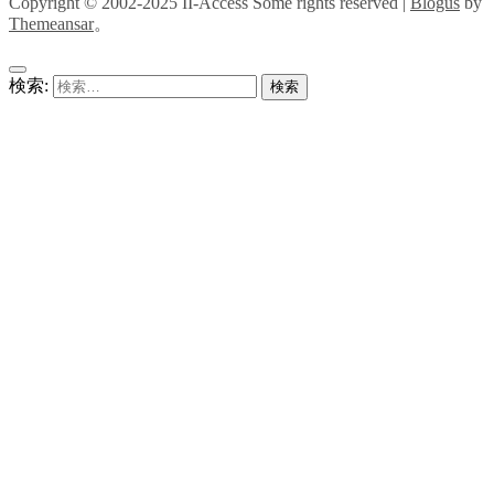
Copyright © 2002-2025 II-Access Some rights reserved
|
Blogus
by
Themeansar
。
検索: