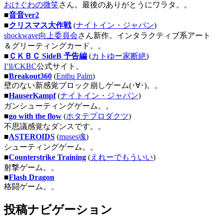
おけぐわの微笑
さん。最後のありがとうにワラタ。。
■
音音ver2
■
クリスマス大作戦
(
ナイトイン・ジャパン
)
shockwave向上委員会
さん新作。インタラクティブ系アート
＆グリーティングカード。。
■
ＣＫＢＣ SideB 予告編
(
カトゆー家断絶
)
I’ll/CKBC
公式サイト。
■
Breakout360
(
Enthu Palm
)
壁のない新感覚ブロック崩しゲーム(･∀･)。。
■
HauserKampf
(
ナイトイン・ジャパン
)
ガンシューティングゲーム。。
■
go with the flow
(
ホタテプロダクツ
)
不思議感覚なダンスです。。
■
ASTEROIDS
(
muses魂
)
シューティングゲーム。。
■
Counterstrike Training
(
えれーでもういい
)
射撃ゲーム。。
■
Flash Dragon
格闘ゲーム。。
投稿ナビゲーション