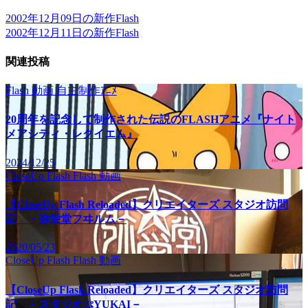
2002年12月09日の新作Flash
2002年12月11日の新作Flash
関連投稿
Flash
動画
自主制作ｱﾆﾒ
20周年を記念して制作された伝説のFLASHアニメ『ナイト
メアシティ・レクイエム』
2024/12/25
CloseUp Flash
Flash
動画
【CloseUp Flash Reloaded】クリエイターズ スタジオ訪問
記 －弥栄堂フヰルム－
2020/05/23
CloseUp Flash
Flash
動画
【CloseUp Flash Reloaded】クリエイターズ スタジオ訪問
記 －スタジオぷYUKAI－