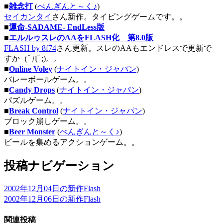
■
雑念打
(
ぺんぎんと～く♪
)
セイカンタイ
さん新作。タイピングゲームです。。
■
運命-SADAME- EndLess版
■
エルルゥスレのAAをFLASH化 第8.0版
FLASH by 8f74
さん更新。スレのAAもエンドレスで更新で
すか（ﾟДﾟ;)。。
■
Online Voley
(
ナイトイン・ジャパン
)
バレーボールゲーム。。
■
Candy Drops
(
ナイトイン・ジャパン
)
パズルゲーム。。
■
Break Control
(
ナイトイン・ジャパン
)
ブロック崩しゲーム。。
■
Beer Monster
(
ぺんぎんと～く♪
)
ビールを集めるアクションゲーム。。
投稿ナビゲーション
2002年12月04日の新作Flash
2002年12月06日の新作Flash
関連投稿