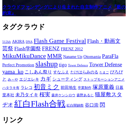
クラウドファンデングにより生まれた自主制作アニメ『藍の
約束』
タグクラウド
Flash Game Festival
Flash・動画文
AKIRA
512kb
DNA
芸祭
FRENZ
Flash学園祭
FRENZ 2012
MikuMikuDance
MMR
ParaFla
Otomania
Naname Up
slashup
Tower Defense
tigo
Perfect Promotion
Tower Defence
yama_ko
こしあん祭り
ぴろぴ
すなふえ
たけはらみのる
たまご
カギ
と
シューティング
エジエレキ
み～や
ストップモーションアニメ
初音ミク
塚原重義
ラレコ
前田地生
日暮
ハタラキ有
卒業制作
桜実
猫屋敷スタ
未乃タイキ
里本社
森井ケンシロウ
森野あるじ
紅白Flash合戦
ヂオ
閃
谷口崇
紅白闇鍋祭
リンク