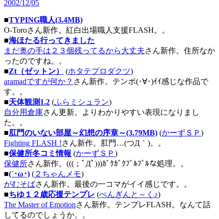
2002/12/05
■
TYPING職人(3.4MB)
O-Toroさん新作。紅白出場職人支援FLASH。。
■
海ほたる行ってきました
まだ奥の手は２３個残ってるから大丈夫
さん新作。住所なか
ったのですね。。
■
Zt（ゼットン）
(
ホタテプロダクツ
)
aramadですが何か？
さん新作。テンポ(･∀･)ｲｲ感じな作品で
す。。
■
天体観測1.2
(
ふらミシュラン
)
自分用倉庫
さん更新。よりわかりやすい表現になりまし
た。。
■
肛門のいない部屋～幻想の序章～(3.79MB)
(
かーずＳＰ
)
Fighting FLASH !
さん新作。肛門…(つД｀)。。
■
保健所冬コミ情報
(
かーずＳＰ
)
保健所
さん新作。(((；ﾟДﾟ)))ｶﾞｸｶﾞｸﾌﾞﾙﾌﾞﾙな処理。。
■
(´･ω･)
(
２ちゃんメモ
)
がむそば
さん新作。最後の一コマがイイ感じです。。
■
ちゆ１２歳応援テンプレ
(
ぺんぎんと～く♪
)
The Master of Emotion
さん新作。テンプレFLASH。なんて話
してるのでしょうか。。