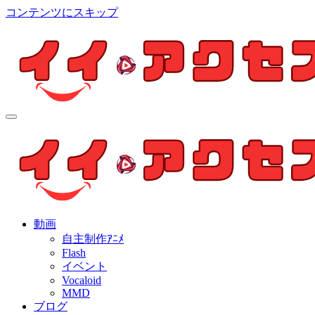
コンテンツにスキップ
イイ・アクセス
個人制作アニメを中心とした動画紹介ブログ
イイ・アクセス
個人制作アニメを中心とした動画紹介ブログ
動画
自主制作ｱﾆﾒ
Flash
イベント
Vocaloid
MMD
ブログ