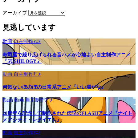
アーカイブ
見逃しています
動画
自主制作ｱﾆﾒ
寿司屋で繰り広げられる音ハメが心地よい自主制作アニメ
『SUSHILOGY』
動画
自主制作ｱﾆﾒ
何気ないほのぼの日常系アニメ『いい湯だな』
Flash
動画
自主制作ｱﾆﾒ
20周年を記念して制作された伝説のFLASHアニメ『ナイト
メアシティ・レクイエム』
動画
自主制作ｱﾆﾒ