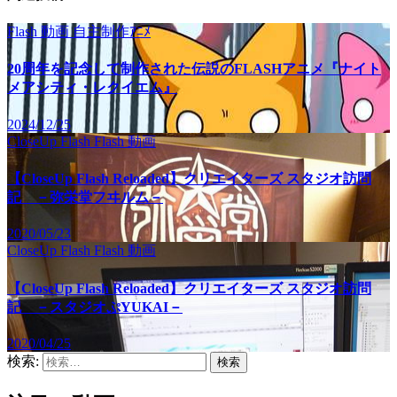
Flash
動画
自主制作ｱﾆﾒ
20周年を記念して制作された伝説のFLASHアニメ『ナイト
メアシティ・レクイエム』
2024/12/25
CloseUp Flash
Flash
動画
【CloseUp Flash Reloaded】クリエイターズ スタジオ訪問
記 －弥栄堂フヰルム－
2020/05/23
CloseUp Flash
Flash
動画
【CloseUp Flash Reloaded】クリエイターズ スタジオ訪問
記 －スタジオぷYUKAI－
2020/04/25
検索: