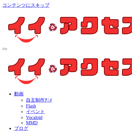
コンテンツにスキップ
イイ・アクセス
個人制作アニメを中心とした動画紹介ブログ
イイ・アクセス
個人制作アニメを中心とした動画紹介ブログ
動画
自主制作ｱﾆﾒ
Flash
イベント
Vocaloid
MMD
ブログ