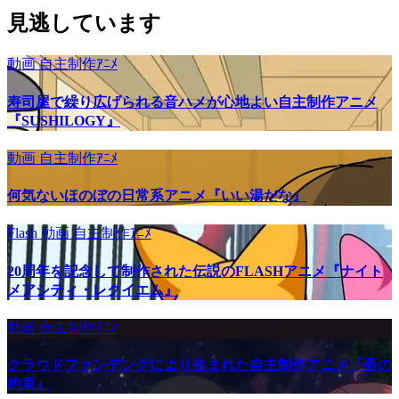
見逃しています
動画
自主制作ｱﾆﾒ
寿司屋で繰り広げられる音ハメが心地よい自主制作アニメ
『SUSHILOGY』
動画
自主制作ｱﾆﾒ
何気ないほのぼの日常系アニメ『いい湯だな』
Flash
動画
自主制作ｱﾆﾒ
20周年を記念して制作された伝説のFLASHアニメ『ナイト
メアシティ・レクイエム』
動画
自主制作ｱﾆﾒ
クラウドファンデングにより生まれた自主制作アニメ『藍の
約束』