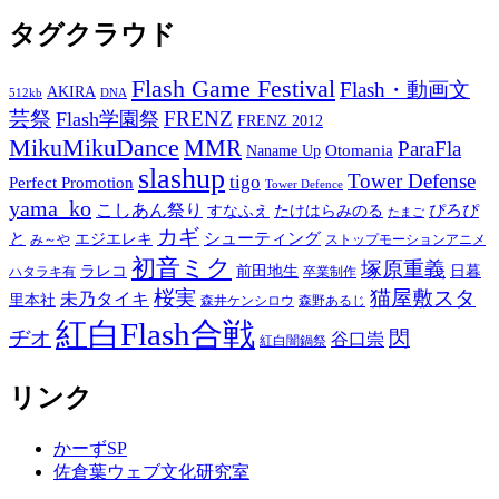
タグクラウド
Flash Game Festival
Flash・動画文
AKIRA
512kb
DNA
芸祭
FRENZ
Flash学園祭
FRENZ 2012
MikuMikuDance
MMR
ParaFla
Otomania
Naname Up
slashup
Tower Defense
tigo
Perfect Promotion
Tower Defence
yama_ko
こしあん祭り
ぴろぴ
すなふえ
たけはらみのる
たまご
カギ
と
シューティング
エジエレキ
み～や
ストップモーションアニメ
初音ミク
塚原重義
ラレコ
前田地生
日暮
ハタラキ有
卒業制作
桜実
猫屋敷スタ
未乃タイキ
里本社
森井ケンシロウ
森野あるじ
紅白Flash合戦
ヂオ
閃
谷口崇
紅白闇鍋祭
リンク
かーずSP
佐倉葉ウェブ文化研究室