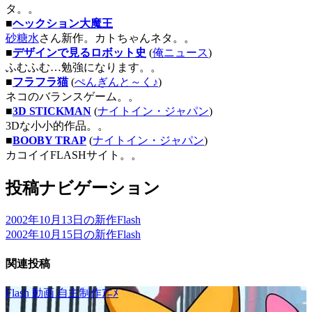
タ。。
■
ヘックション大魔王
砂糖水
さん新作。カトちゃんネタ。。
■
デザインで見るロボット史
(
俺ニュース
)
ふむふむ…勉強になります。。
■
フラフラ猫
(
ぺんぎんと～く♪
)
ネコのバランスゲーム。。
■
3D STICKMAN
(
ナイトイン・ジャパン
)
3Dな小小的作品。。
■
BOOBY TRAP
(
ナイトイン・ジャパン
)
カコイイFLASHサイト。。
投稿ナビゲーション
2002年10月13日の新作Flash
2002年10月15日の新作Flash
関連投稿
Flash
動画
自主制作ｱﾆﾒ