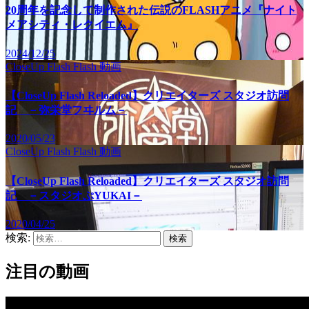
20周年を記念して制作された伝説のFLASHアニメ『ナイト
メアシティ・レクイエム』
2024/12/25
CloseUp Flash
Flash
動画
【CloseUp Flash Reloaded】クリエイターズ スタジオ訪問
記 －弥栄堂フヰルム－
2020/05/23
CloseUp Flash
Flash
動画
【CloseUp Flash Reloaded】クリエイターズ スタジオ訪問
記 －スタジオぷYUKAI－
2020/04/25
検索:
注目の動画