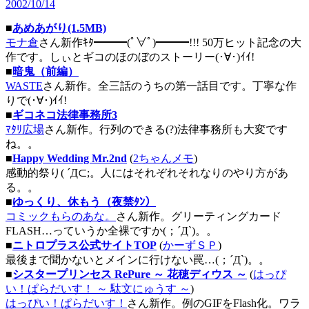
2002/10/14
■
あめあがり(1.5MB)
モナ倉
さん新作ｷﾀ━━━(ﾟ∀ﾟ)━━━!!! 50万ヒット記念の大
作です。しぃとギコのほのぼのストーリー(･∀･)ｲｲ!
■
暗鬼（前編）
WASTE
さん新作。全三話のうちの第一話目です。丁寧な作
りで(･∀･)ｲｲ!
■
ギコネコ法律事務所3
ﾏﾀﾘ広場
さん新作。行列のできる(?)法律事務所も大変です
ね。。
■
Happy Wedding Mr.2nd
(
2ちゃんメモ
)
感動的祭り( ´Д⊂;。人にはそれぞれそれなりのやり方があ
る。。
■
ゆっくり、休もう（夜禁ﾀﾝ）
コミックもらのあな。
さん新作。グリーティングカード
FLASH…っていうか全裸ですか(；´Д`)。。
■
ニトロプラス公式サイトTOP
(
かーずＳＰ
)
最後まで聞かないとメインに行けない罠…(；´Д`)。。
■
シスタープリンセス RePure ～ 花穂ディウス ～
(
はっぴ
い！ぱらだいす！ ～ 駄文にゅうす ～
)
はっぴい！ぱらだいす！
さん新作。例のGIFをFlash化。ワラ