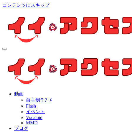
コンテンツにスキップ
イイ・アクセス
個人制作アニメを中心とした動画紹介ブログ
イイ・アクセス
個人制作アニメを中心とした動画紹介ブログ
動画
自主制作ｱﾆﾒ
Flash
イベント
Vocaloid
MMD
ブログ