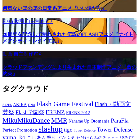
何気ないほのぼの日常系アニメ『いい湯だな』
Flash
動画
自主制作ｱﾆﾒ
20周年を記念して制作された伝説のFLASHアニメ『ナイト
メアシティ・レクイエム』
動画
自主制作ｱﾆﾒ
クラウドファンデングにより生まれた自主制作アニメ『藍の
約束』
タグクラウド
Flash Game Festival
Flash・動画文
AKIRA
512kb
DNA
芸祭
FRENZ
Flash学園祭
FRENZ 2012
MikuMikuDance
MMR
ParaFla
Otomania
Naname Up
slashup
Tower Defense
tigo
Perfect Promotion
Tower Defence
yama_ko
こしあん祭り
ぴろぴ
すなふえ
たけはらみのる
たまご