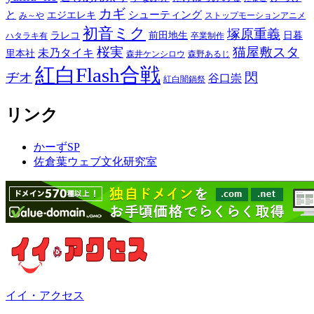
カギ
と
シューティング
エジエレキ
み～や
ストップモーションアニメ
初音ミク
塚原重義
ラレコ
前田地生
日暮
ハタラキ有
卒業制作
桜実
猫屋敷スタ
未乃タイキ
里本社
森井ケンシロウ
森野あるじ
紅白Flash合戦
ヂオ
閃
谷口崇
紅白闇鍋祭
リンク
かーずSP
佐倉葉ウェブ文化研究室
イイ・アクセス