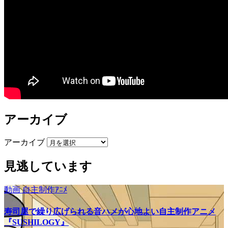
アーカイブ
アーカイブ
見逃しています
動画
自主制作ｱﾆﾒ
寿司屋で繰り広げられる音ハメが心地よい自主制作アニメ
『SUSHILOGY』