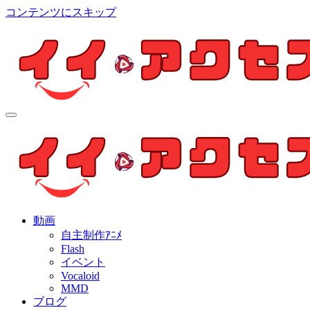
コンテンツにスキップ
イイ・アクセス
個人制作アニメを中心とした動画紹介ブログ
イイ・アクセス
個人制作アニメを中心とした動画紹介ブログ
動画
自主制作ｱﾆﾒ
Flash
イベント
Vocaloid
MMD
ブログ