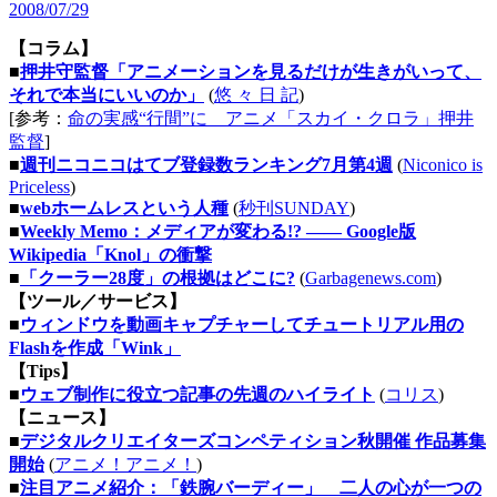
2008/07/29
【コラム】
■
押井守監督「アニメーションを見るだけが生きがいって、
それで本当にいいのか」
(
悠 々 日 記
)
[参考：
命の実感“行間”に アニメ「スカイ・クロラ」押井
監督
]
■
週刊ニコニコはてブ登録数ランキング7月第4週
(
Niconico is
Priceless
)
■
webホームレスという人種
(
秒刊SUNDAY
)
■
Weekly Memo：メディアが変わる!? ―― Google版
Wikipedia「Knol」の衝撃
■
「クーラー28度」の根拠はどこに?
(
Garbagenews.com
)
【ツール／サービス】
■
ウィンドウを動画キャプチャーしてチュートリアル用の
Flashを作成「Wink」
【Tips】
■
ウェブ制作に役立つ記事の先週のハイライト
(
コリス
)
【ニュース】
■
デジタルクリエイターズコンペティション秋開催 作品募集
開始
(
アニメ！アニメ！
)
■
注目アニメ紹介：「鉄腕バーディー」 二人の心が一つの