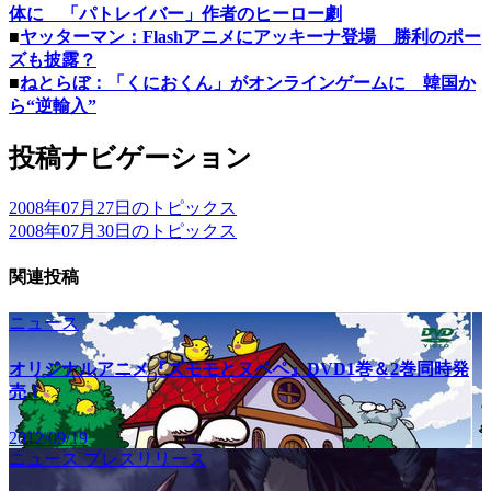
体に 「パトレイバー」作者のヒーロー劇
■
ヤッターマン：Flashアニメにアッキーナ登場 勝利のポー
ズも披露？
■
ねとらぼ：「くにおくん」がオンラインゲームに 韓国か
ら“逆輸入”
投稿ナビゲーション
2008年07月27日のトピックス
2008年07月30日のトピックス
関連投稿
ニュース
オリジナルアニメ『ズモモとヌペペ』DVD1巻＆2巻同時発
売！
2012/09/19
ニュース
プレスリリース