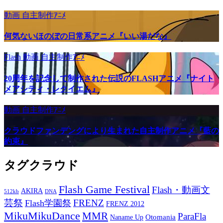
動画
自主制作ｱﾆﾒ
何気ないほのぼの日常系アニメ『いい湯だな』
Flash
動画
自主制作ｱﾆﾒ
20周年を記念して制作された伝説のFLASHアニメ『ナイト
メアシティ・レクイエム』
動画
自主制作ｱﾆﾒ
クラウドファンデングにより生まれた自主制作アニメ『藍の
約束』
タグクラウド
Flash Game Festival
Flash・動画文
AKIRA
512kb
DNA
芸祭
FRENZ
Flash学園祭
FRENZ 2012
MikuMikuDance
MMR
ParaFla
Otomania
Naname Up