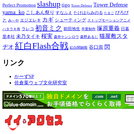
slashup
Tower Defense
tigo
Perfect Promotion
Tower Defence
yama_ko
こしあん祭り
ぴろぴ
すなふえ
たけはらみのる
たまご
カギ
と
シューティング
エジエレキ
み～や
ストップモーションアニメ
初音ミク
塚原重義
ラレコ
前田地生
日暮
ハタラキ有
卒業制作
桜実
猫屋敷スタ
未乃タイキ
里本社
森井ケンシロウ
森野あるじ
紅白Flash合戦
ヂオ
閃
谷口崇
紅白闇鍋祭
リンク
かーずSP
佐倉葉ウェブ文化研究室