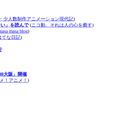
・少人数制作アニメーション現代記
)
ない」を読んで
(
ニコ動、それは人の心を癒す
)
masa masa blog
)
のはてな日記
)
安
008大阪」開催
メ！アニメ！
)