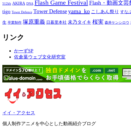
Flash Game Festival
Flash・動画文芸
AKIRA
512kb
DNA
yama_ko
Tower Defense
tigo
こしあん祭り
すな
Tower Defence
塚原重義
桜実
未乃タイキ
生
日暮里本社
卒業制作
森井ケンシロウ
リンク
かーずSP
佐倉葉ウェブ文化研究室
イイ・アクセス
個人制作アニメを中心とした動画紹介ブログ