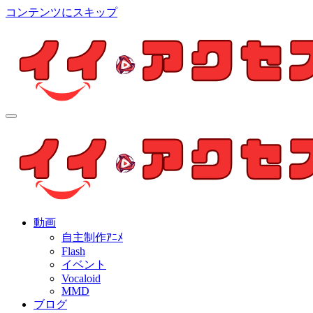
コンテンツにスキップ
イイ・アクセス
個人制作アニメを中心とした動画紹介ブログ
イイ・アクセス
個人制作アニメを中心とした動画紹介ブログ
動画
自主制作ｱﾆﾒ
Flash
イベント
Vocaloid
MMD
ブログ