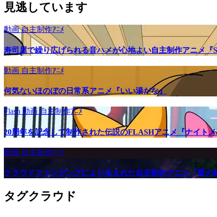
見逃しています
動画
自主制作ｱﾆﾒ
寿司屋で繰り広げられる音ハメが心地よい自主制作アニメ『SU
動画
自主制作ｱﾆﾒ
何気ないほのぼの日常系アニメ『いい湯だな』
Flash
動画
自主制作ｱﾆﾒ
20周年を記念して制作された伝説のFLASHアニメ『ナイト
動画
自主制作ｱﾆﾒ
クラウドファンデングにより生まれた自主制作アニメ『藍の
タグクラウド