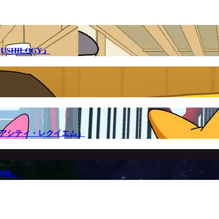
SHILOGY』
メアシティ・レクイエム』
約束』