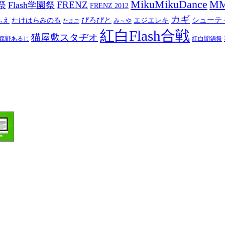
MikuMikuDance
M
祭
FRENZ
Flash学園祭
FRENZ 2012
カギ
ぴろぴと
シューテ
ふえ
たけはらみのる
エジエレキ
み～や
たまご
紅白Flash合戦
猫屋敷スタヂオ
森野あるじ
紅白闇鍋祭