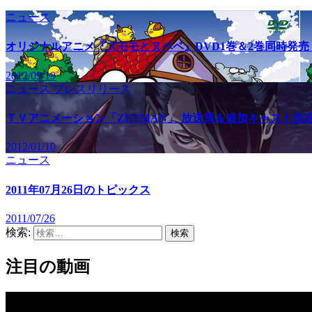
ニュース
オリジナルアニメ『ズモモとヌペペ』DVD1巻＆2巻同時発売
2012/09/19
ニュース
プレスリリース
ＴＶアニメーション「ZETMAN」 放送局＆追加キャスト決
2012/01/10
ニュース
2011年07月26日のトピックス
2011/07/26
検索:
注目の動画