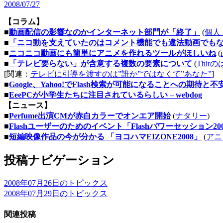
2008/07/27
【コラム】
■
動画配信の影響なのかインターネット部門が「終了」
(
個人
■
「ニコ動を支えていたのはコメント機能でも違法動画でも
■
ニコニコ動画にも簡単にアニメを作れるツールがほしいね
(
■
「テレビ要らない」が含意する複数の要素について
(
Thir
[関連：
テレビに引導を渡すのは”誰か”ではなくて”あなた”
]
■
Google、Yahoo!でFlash検索が可能になることへの期待と不
■
EeePCが小学生たちに注目されているらしい – webdog
【ニュース】
■
Perfume出演CMが赤白カラーでオンエア開始
(
ナタリー
)
■
Flashユーザーのためのイベント「Flashパワーセッション2
■
短編映像作品の今が分かる 「ヨコハマEIZONE2008」
(
アニ
投稿ナビゲーション
2008年07月26日のトピックス
2008年07月29日のトピックス
関連投稿