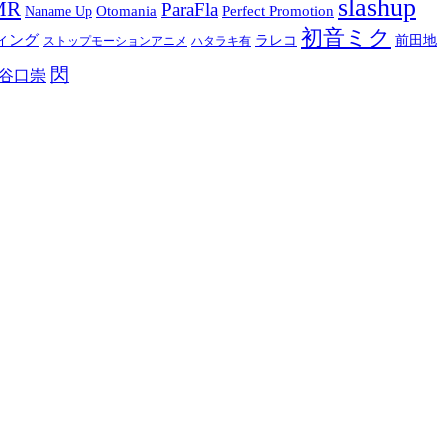
slashup
MR
ParaFla
Otomania
Perfect Promotion
Naname Up
初音ミク
ィング
ラレコ
前田地
ストップモーションアニメ
ハタラキ有
閃
谷口崇