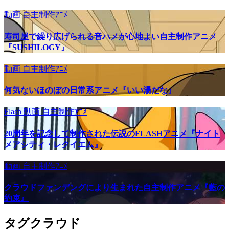
動画
自主制作ｱﾆﾒ
寿司屋で繰り広げられる音ハメが心地よい自主制作アニメ
『SUSHILOGY』
動画
自主制作ｱﾆﾒ
何気ないほのぼの日常系アニメ『いい湯だな』
Flash
動画
自主制作ｱﾆﾒ
20周年を記念して制作された伝説のFLASHアニメ『ナイト
メアシティ・レクイエム』
動画
自主制作ｱﾆﾒ
クラウドファンデングにより生まれた自主制作アニメ『藍の
約束』
タグクラウド