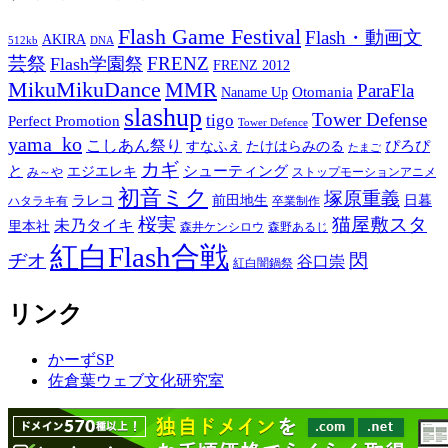
Flash Game Festival
Flash・動画文
AKIRA
512kb
DNA
芸祭
FRENZ
Flash学園祭
FRENZ 2012
MikuMikuDance
MMR
ParaFla
Otomania
Naname Up
slashup
Tower Defense
tigo
Perfect Promotion
Tower Defence
yama_ko
こしあん祭り
ぴろぴ
すなふえ
たけはらみのる
たまご
カギ
と
シューティング
エジエレキ
み～や
ストップモーションアニメ
初音ミク
塚原重義
ラレコ
前田地生
日暮
ハタラキ有
卒業制作
桜実
猫屋敷スタ
未乃タイキ
里本社
森井ケンシロウ
森野あるじ
紅白Flash合戦
ヂオ
閃
谷口崇
紅白闇鍋祭
リンク
かーずSP
佐倉葉ウェブ文化研究室