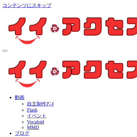
コンテンツにスキップ
イイ・アクセス
個人制作アニメを中心とした動画紹介ブログ
イイ・アクセス
個人制作アニメを中心とした動画紹介ブログ
動画
自主制作ｱﾆﾒ
Flash
イベント
Vocaloid
MMD
ブログ