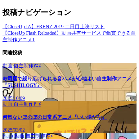
投稿ナビゲーション
【CloseUp IA】FRENZ 2019 二日目上映リスト
【CloseUp Flash Reloaded】動画共有サービスで鑑賞できる自
主制作アニメ1
関連投稿
動画
自主制作ｱﾆﾒ
寿司屋で繰り広げられる音ハメが心地よい自主制作アニメ
『SUSHILOGY』
2025/10/09
動画
自主制作ｱﾆﾒ
何気ないほのぼの日常系アニメ『いい湯だな』
2025/03/02
Flash
動画
自主制作ｱﾆﾒ