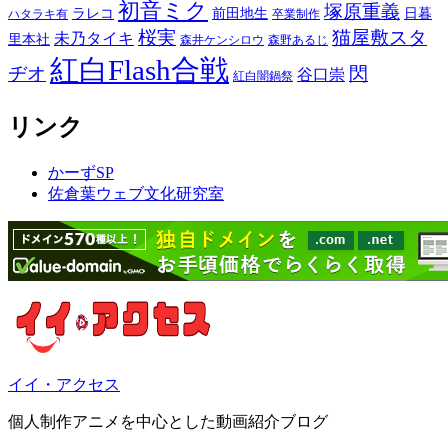
初音ミク
塚原重義
ラレコ
前田地生
日暮
ハタラキ有
卒業制作
桜実
猫屋敷スタ
未乃タイキ
里本社
森井ケンシロウ
森野あるじ
紅白Flash合戦
ヂオ
閃
谷口崇
紅白闇鍋祭
リンク
かーずSP
佐倉葉ウェブ文化研究室
イイ・アクセス
個人制作アニメを中心とした動画紹介ブログ