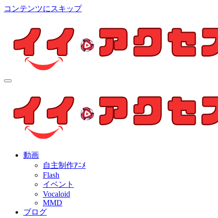
コンテンツにスキップ
イイ・アクセス
個人制作アニメを中心とした動画紹介ブログ
イイ・アクセス
個人制作アニメを中心とした動画紹介ブログ
動画
自主制作ｱﾆﾒ
Flash
イベント
Vocaloid
MMD
ブログ