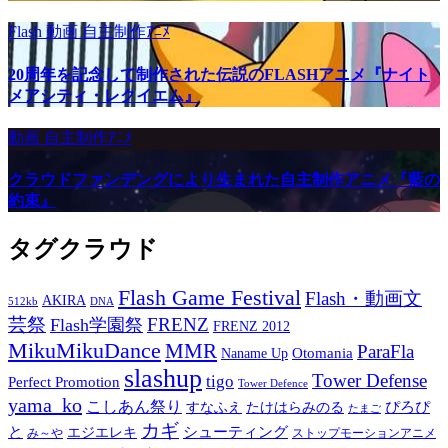
Flash
動画
自主制作ｱﾆﾒ
20周年を記念して制作された伝説のFLASHアニメ『ナイト
メアシティ・レクイエム』
動画
自主制作ｱﾆﾒ
クラウドファンデングにより生まれた自主制作アニメ『藍の
約束』
タグクラウド
Flash Game Festival
Flash・動画文
AKIRA
512kb
DNA
芸祭
FRENZ
Flash学園祭
FRENZ 2012
MikuMikuDance
MMR
ParaFla
Otomania
Naname Up
slashup
Tower Defense
tigo
Perfect Promotion
Tower Defence
yama_ko
こしあん祭り
ぴろぴ
すなふえ
たけはらみのる
たまご
カギ
と
シューティング
エジエレキ
み～や
ストップモーションアニメ