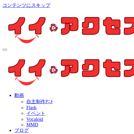
コンテンツにスキップ
イイ・アクセス
個人制作アニメを中心とした動画紹介ブログ
イイ・アクセス
個人制作アニメを中心とした動画紹介ブログ
動画
自主制作ｱﾆﾒ
Flash
イベント
Vocaloid
MMD
ブログ