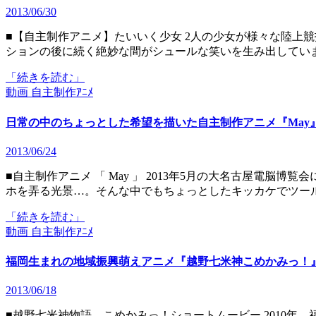
2013/06/30
■【自主制作アニメ】たいいく少女 2人の少女が様々な陸上競技にチャレンジするショートアニメ。1発ネタに近いアク
ションの後に続く絶妙な間がシュールな笑いを生み出しています。 ・
「続きを読む」
動画
自主制作ｱﾆﾒ
日常の中のちょっとした希望を描いた自主制作アニメ『May
2013/06/24
■自主制作アニメ 「 May 」 2013年5月の大名古屋電脳博覧会に出展されたアニメーション作品。最近よく見かけるスマ
ホを弄る光景…。そんな中でもちょっとしたキッカケでツー
「続きを読む」
動画
自主制作ｱﾆﾒ
福岡生まれの地域振興萌えアニメ『越野七米神こめかみっ！
2013/06/18
■越野七米神物語 こめかみっ！ショートムービー 2010年、福岡発の萌え米として生まれた「越野七米神物語こめかみ