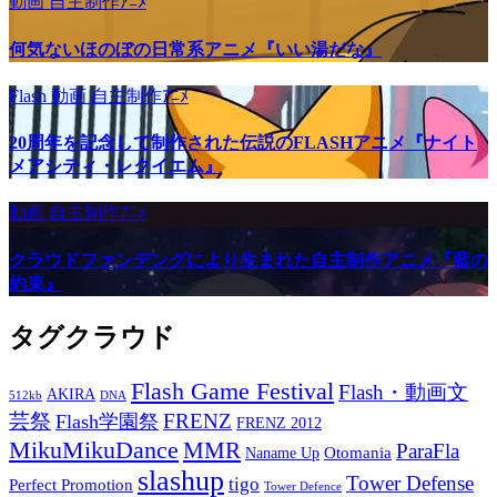
動画
自主制作ｱﾆﾒ
何気ないほのぼの日常系アニメ『いい湯だな』
Flash
動画
自主制作ｱﾆﾒ
20周年を記念して制作された伝説のFLASHアニメ『ナイト
メアシティ・レクイエム』
動画
自主制作ｱﾆﾒ
クラウドファンデングにより生まれた自主制作アニメ『藍の
約束』
タグクラウド
Flash Game Festival
Flash・動画文
AKIRA
512kb
DNA
芸祭
FRENZ
Flash学園祭
FRENZ 2012
MikuMikuDance
MMR
ParaFla
Otomania
Naname Up
slashup
Tower Defense
tigo
Perfect Promotion
Tower Defence