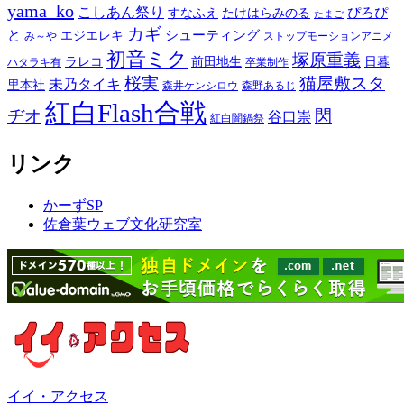
yama_ko
こしあん祭り
ぴろぴ
すなふえ
たけはらみのる
たまご
カギ
と
シューティング
エジエレキ
み～や
ストップモーションアニメ
初音ミク
塚原重義
ラレコ
前田地生
日暮
ハタラキ有
卒業制作
桜実
猫屋敷スタ
未乃タイキ
里本社
森井ケンシロウ
森野あるじ
紅白Flash合戦
ヂオ
閃
谷口崇
紅白闇鍋祭
リンク
かーずSP
佐倉葉ウェブ文化研究室
イイ・アクセス