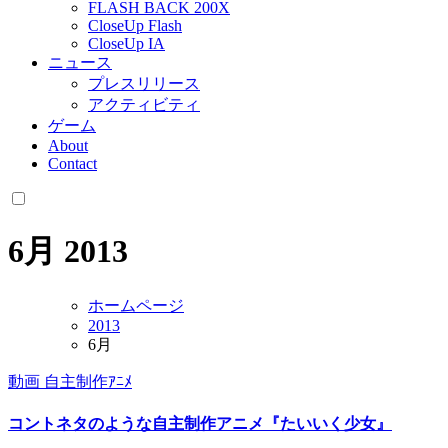
FLASH BACK 200X
CloseUp Flash
CloseUp IA
ニュース
プレスリリース
アクティビティ
ゲーム
About
Contact
6月 2013
ホームページ
2013
6月
動画
自主制作ｱﾆﾒ
コントネタのような自主制作アニメ『たいいく少女』