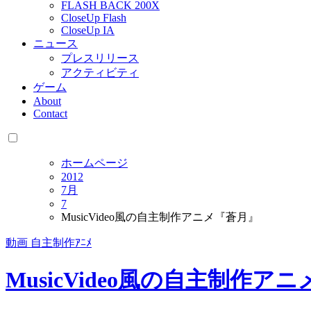
FLASH BACK 200X
CloseUp Flash
CloseUp IA
ニュース
プレスリリース
アクティビティ
ゲーム
About
Contact
ホームページ
2012
7月
7
MusicVideo風の自主制作アニメ『蒼月』
動画
自主制作ｱﾆﾒ
MusicVideo風の自主制作ア