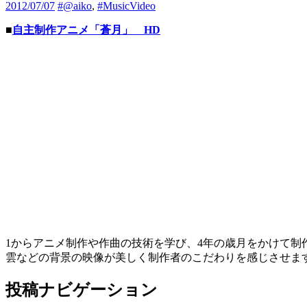
2012/07/07
#@aiko
,
#MusicVideo
■
自主制作アニメ「蒼月」 HD
1からアニメ制作や作曲の技術を学び、4年の歳月をかけて制
雲などの背景の映像が美しく制作者のこだわりを感じさせま
投稿ナビゲーション