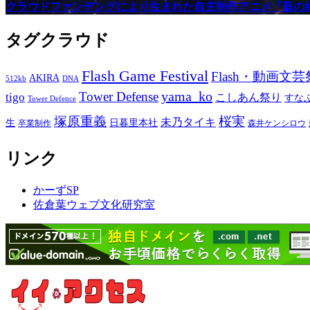
クラウドファンデングにより生まれた自主制作アニメ『藍の
タグクラウド
Flash Game Festival
Flash・動画文芸
AKIRA
512kb
DNA
yama_ko
Tower Defense
tigo
こしあん祭り
すな
Tower Defence
塚原重義
桜実
未乃タイキ
生
日暮里本社
卒業制作
森井ケンシロウ
リンク
かーずSP
佐倉葉ウェブ文化研究室