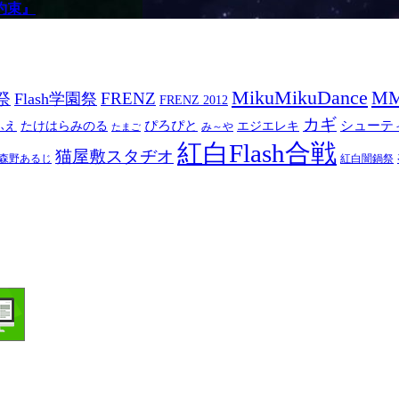
約束』
MikuMikuDance
M
祭
FRENZ
Flash学園祭
FRENZ 2012
カギ
ぴろぴと
シューテ
ふえ
たけはらみのる
エジエレキ
み～や
たまご
紅白Flash合戦
猫屋敷スタヂオ
森野あるじ
紅白闇鍋祭