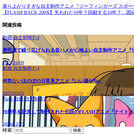
盛り上がりすぎな自主制作アニメ『ツーフィンガーズ スポ
【FLASH BACK 200X】失われた10年？回顧する10年？
関連投稿
動画
自主制作ｱﾆﾒ
寿司屋で繰り広げられる音ハメが心地よい自主制作アニメ『SU
2025/10/09
動画
自主制作ｱﾆﾒ
何気ないほのぼの日常系アニメ『いい湯だな』
2025/03/02
Flash
動画
自主制作ｱﾆﾒ
20周年を記念して制作された伝説のFLASHアニメ『ナイト
2024/12/25
検索: