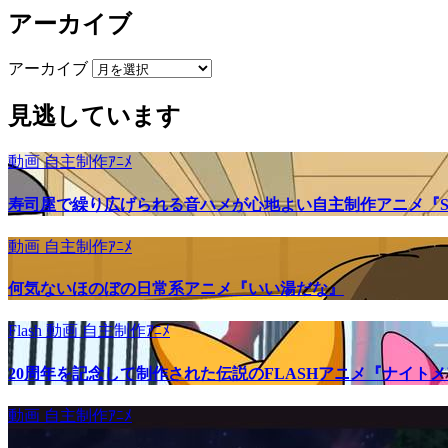
アーカイブ
アーカイブ
見逃しています
動画
自主制作ｱﾆﾒ
寿司屋で繰り広げられる音ハメが心地よい自主制作アニメ『SU
動画
自主制作ｱﾆﾒ
何気ないほのぼの日常系アニメ『いい湯だな』
Flash
動画
自主制作ｱﾆﾒ
20周年を記念して制作された伝説のFLASHアニメ『ナイト
動画
自主制作ｱﾆﾒ