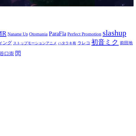
slashup
MR
ParaFla
Otomania
Perfect Promotion
Naname Up
初音ミク
ィング
ラレコ
前田地
ストップモーションアニメ
ハタラキ有
閃
谷口崇