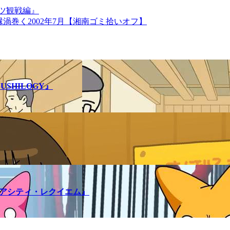
ーツ観戦編』
…因縁渦巻く2002年7月【湘南ゴミ拾いオフ】
SHILOGY』
メアシティ・レクイエム』