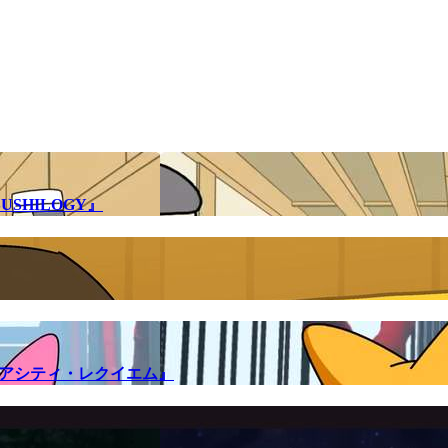
SHILOGY』
メアシティ・レクイエム』