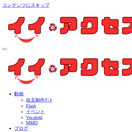
コンテンツにスキップ
イイ・アクセス
個人制作アニメを中心とした動画紹介ブログ
イイ・アクセス
個人制作アニメを中心とした動画紹介ブログ
動画
自主制作ｱﾆﾒ
Flash
イベント
Vocaloid
MMD
ブログ