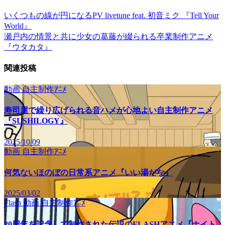
いくつもの線が円になるPV livetune feat. 初音ミク 『Tell Your
World』
瀬戸内の情景と共に少女の葛藤が綴られる卒業制作アニメ
『ウタカタ』
関連投稿
動画
自主制作ｱﾆﾒ
寿司屋で繰り広げられる音ハメが心地よい自主制作アニメ
『SUSHILOGY』
2025/10/09
動画
自主制作ｱﾆﾒ
何気ないほのぼの日常系アニメ『いい湯だな』
2025/03/02
Flash
動画
自主制作ｱﾆﾒ
20周年を記念して制作された伝説のFLASHアニメ『ナイト