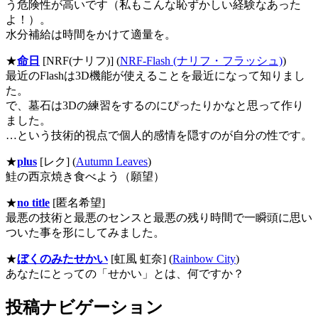
う危険性が高いです（私もこんな恥ずかしい経験なあった
よ！）。
水分補給は時間をかけて適量を。
★
命日
[NRF(ナリフ)] (
NRF-Flash (ナリフ・フラッシュ)
)
最近のFlashは3D機能が使えることを最近になって知りまし
た。
で、墓石は3Dの練習をするのにぴったりかなと思って作り
ました。
…という技術的視点で個人的感情を隠すのが自分の性です。
★
plus
[レク] (
Autumn Leaves
)
鮭の西京焼き食べよう（願望）
★
no title
[匿名希望]
最悪の技術と最悪のセンスと最悪の残り時間で一瞬頭に思い
ついた事を形にしてみました。
★
ぼくのみたせかい
[虹風 虹奈] (
Rainbow City
)
あなたにとっての「せかい」とは、何ですか？
投稿ナビゲーション