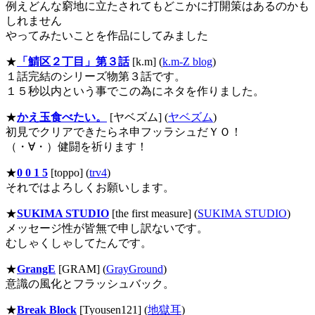
例えどんな窮地に立たされてもどこかに打開策はあるのかも
しれません
やってみたいことを作品にしてみました
★
「鯖区２丁目」第３話
[k.m] (
k.m-Z blog
)
１話完結のシリーズ物第３話です。
１５秒以内という事でこの為にネタを作りました。
★
かえ玉食べたい。
[ヤベズム] (
ヤベズム
)
初見でクリアできたらネ申フッラシュだＹＯ！
（・∀・）健闘を祈ります！
★
0 0 1 5
[toppo] (
trv4
)
それではよろしくお願いします。
★
SUKIMA STUDIO
[the first measure] (
SUKIMA STUDIO
)
メッセージ性が皆無で申し訳ないです。
むしゃくしゃしてたんです。
★
GrangE
[GRAM] (
GrayGround
)
意識の風化とフラッシュバック。
★
Break Block
[Tyousen121] (
地獄耳
)