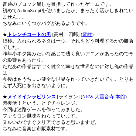
普通のブロック崩しを目指して作ったゲームです。
初めてActionScriptを使いましたが、まったく活かしきれてい
ません…。
ちなみにいくつかバグがあるようです。
★
トレンチコートの男
[高村 四郎] (
電柱
)
15秒。入れられるネタは一つ。それをどう料理するかの勝負
でした。
昨年小ネタ集みたいな感じで凄く良いアニメがあったのでそ
の影響もあったり。
ただあの作品はすごく健全で幸せな世界なのに対し俺の作品
は…
今後はもうちょい健全な世界を作っていきたいです。とりあ
えず人死にを出さないように。
★
メイドインラビリンス
[ライヲン] (
NEW 大雷音寺 本館
)
閃復活！ということでチャレンジ。
今回は迷路ゲームを作ってみました。
ファミコン風味をねらっています。
ヌルいのですぐクリアできると思いますぜ。
ちなみに音楽は市販素材です。