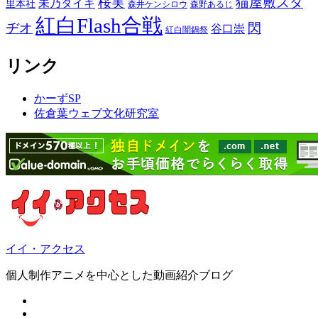
桜実
猫屋敷スタ
未乃タイキ
里本社
森井ケンシロウ
森野あるじ
紅白Flash合戦
ヂオ
閃
谷口崇
紅白闇鍋祭
リンク
かーずSP
佐倉葉ウェブ文化研究室
イイ・アクセス
個人制作アニメを中心とした動画紹介ブログ