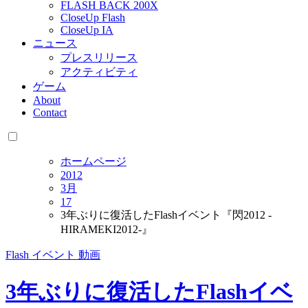
FLASH BACK 200X
CloseUp Flash
CloseUp IA
ニュース
プレスリリース
アクティビティ
ゲーム
About
Contact
ホームページ
2012
3月
17
3年ぶりに復活したFlashイベント『閃2012 -
HIRAMEKI2012-』
Flash
イベント
動画
3年ぶりに復活したFlashイベ