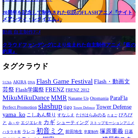
20周年を記念して制作された伝説のFLASHアニメ『ナイト
メアシティ・レクイエム』
動画
自主制作ｱﾆﾒ
クラウドファンデングにより生まれた自主制作アニメ『藍の
約束』
タグクラウド
Flash Game Festival
Flash・動画文
AKIRA
512kb
DNA
芸祭
FRENZ
Flash学園祭
FRENZ 2012
MikuMikuDance
MMR
ParaFla
Otomania
Naname Up
slashup
Tower Defense
tigo
Perfect Promotion
Tower Defence
yama_ko
こしあん祭り
ぴろぴ
すなふえ
たけはらみのる
たまご
カギ
と
シューティング
エジエレキ
み～や
ストップモーションアニメ
初音ミク
塚原重義
ラレコ
前田地生
日暮
ハタラキ有
卒業制作