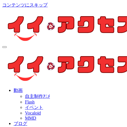
コンテンツにスキップ
イイ・アクセス
個人制作アニメを中心とした動画紹介ブログ
イイ・アクセス
個人制作アニメを中心とした動画紹介ブログ
動画
自主制作ｱﾆﾒ
Flash
イベント
Vocaloid
MMD
ブログ