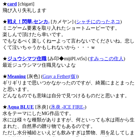
★
card
[chigari]
飛び入り失礼します
★
戦え！閃華-センカ-
[カメヤン] (
シャチにのったネコ
)
ミニゲーム要素を取り入れたショートムービーです。
楽しんで頂けたら幸いです。
でもなるべく楽しくねーよって言わないでくださいね。悲し
くて泣いちゃうかもしれないから・・・ｗ
★
ジュウシマツ住職
[み印◆mijiPLvt5s] (
すみっこの住人
)
最近ジュウシマツ住職見ないよな
★
Meaning
[灰色] (
Gray a Fether(仮)
)
ギリギリまで思いつかなかったのですが、綺麗にまとまった
と思います。
どんなものでも意味は自分で見つけるものだと思います。
★
Aqua BLUE
[氷炎] (
氷炎 -ICE FIRE-
)
水をテーマにしたMG作品です。
水には様々な種類がありますが、何といっても水は雨から生
まれた、自然界の贈り物でもあるのです。
ただし水分補給といえども飲みすぎは禁物、用を足してしま