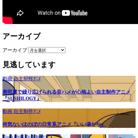
アーカイブ
アーカイブ
見逃しています
動画
自主制作ｱﾆﾒ
寿司屋で繰り広げられる音ハメが心地よい自主制作アニメ
『SUSHILOGY』
動画
自主制作ｱﾆﾒ
何気ないほのぼの日常系アニメ『いい湯だな』
Flash
動画
自主制作ｱﾆﾒ