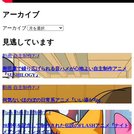
アーカイブ
アーカイブ
見逃しています
動画
自主制作ｱﾆﾒ
寿司屋で繰り広げられる音ハメが心地よい自主制作アニメ
『SUSHILOGY』
動画
自主制作ｱﾆﾒ
何気ないほのぼの日常系アニメ『いい湯だな』
Flash
動画
自主制作ｱﾆﾒ
20周年を記念して制作された伝説のFLASHアニメ『ナイト
メアシティ・レクイエム』