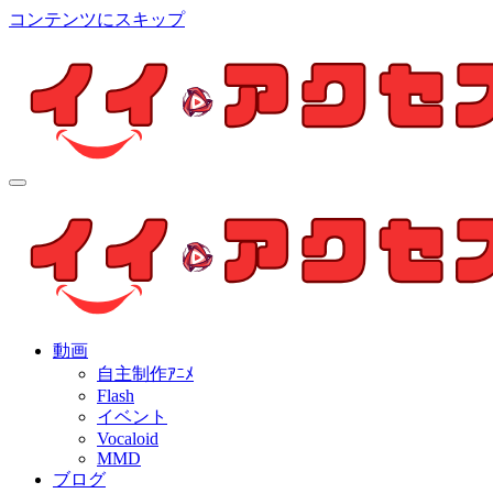
コンテンツにスキップ
イイ・アクセス
個人制作アニメを中心とした動画紹介ブログ
イイ・アクセス
個人制作アニメを中心とした動画紹介ブログ
動画
自主制作ｱﾆﾒ
Flash
イベント
Vocaloid
MMD
ブログ