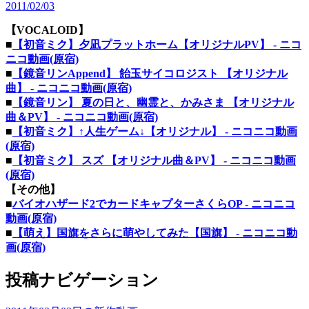
2011/02/03
【VOCALOID】
■
【初音ミク】夕凪プラットホーム【オリジナルPV】 ‐ ニコ
ニコ動画(原宿)
■
【鏡音リンAppend】 飴玉サイコロジスト 【オリジナル
曲】 ‐ ニコニコ動画(原宿)
■
【鏡音リン】 夏の日と、幽霊と、かみさま 【オリジナル
曲＆PV】 ‐ ニコニコ動画(原宿)
■
【初音ミク】↑人生ゲーム↓【オリジナル】 ‐ ニコニコ動画
(原宿)
■
【初音ミク】 スズ 【オリジナル曲＆PV】 ‐ ニコニコ動画
(原宿)
【その他】
■
バイオハザード2でカードキャプターさくらOP ‐ ニコニコ
動画(原宿)
■
【萌え】国旗をさらに萌やしてみた【国旗】 ‐ ニコニコ動
画(原宿)
投稿ナビゲーション