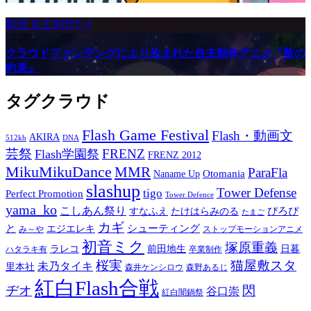
動画
自主制作ｱﾆﾒ
クラウドファンデングにより生まれた自主制作アニメ『藍の
約束』
タグクラウド
Flash Game Festival
Flash・動画文
AKIRA
512kb
DNA
芸祭
FRENZ
Flash学園祭
FRENZ 2012
MikuMikuDance
MMR
ParaFla
Otomania
Naname Up
slashup
Tower Defense
tigo
Perfect Promotion
Tower Defence
yama_ko
こしあん祭り
ぴろぴ
すなふえ
たけはらみのる
たまご
カギ
と
シューティング
エジエレキ
み～や
ストップモーションアニメ
初音ミク
塚原重義
ラレコ
前田地生
日暮
ハタラキ有
卒業制作
桜実
猫屋敷スタ
未乃タイキ
里本社
森井ケンシロウ
森野あるじ
紅白Flash合戦
ヂオ
閃
谷口崇
紅白闇鍋祭