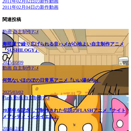
2011年02月02日の新作動画
2011年02月04日の新作動画
関連投稿
動画
自主制作ｱﾆﾒ
寿司屋で繰り広げられる音ハメが心地よい自主制作アニメ
『SUSHILOGY』
2025/10/09
動画
自主制作ｱﾆﾒ
何気ないほのぼの日常系アニメ『いい湯だな』
2025/03/02
Flash
動画
自主制作ｱﾆﾒ
20周年を記念して制作された伝説のFLASHアニメ『ナイト
メアシティ・レクイエム』
2024/12/25