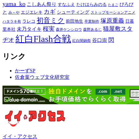
yama_ko
こしあん祭り
ぴろぴ
すなふえ
たけはらみのる
たまご
カギ
と
シューティング
エジエレキ
み～や
ストップモーションアニメ
初音ミク
塚原重義
ラレコ
前田地生
日暮
ハタラキ有
卒業制作
桜実
猫屋敷スタ
未乃タイキ
里本社
森井ケンシロウ
森野あるじ
紅白Flash合戦
ヂオ
閃
谷口崇
紅白闇鍋祭
リンク
かーずSP
佐倉葉ウェブ文化研究室
イイ・アクセス