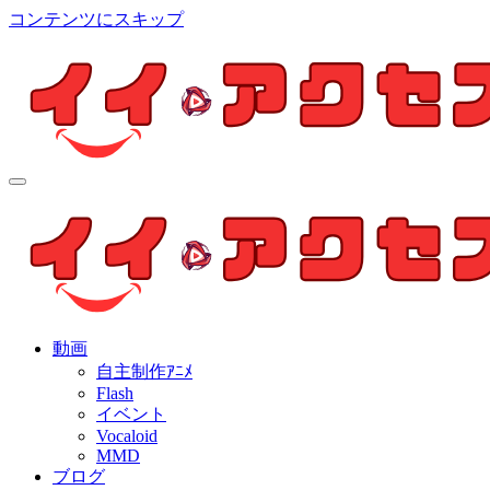
コンテンツにスキップ
イイ・アクセス
個人制作アニメを中心とした動画紹介ブログ
イイ・アクセス
個人制作アニメを中心とした動画紹介ブログ
動画
自主制作ｱﾆﾒ
Flash
イベント
Vocaloid
MMD
ブログ