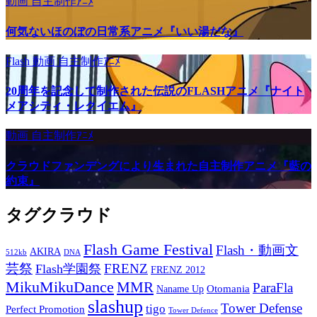
動画
自主制作ｱﾆﾒ
何気ないほのぼの日常系アニメ『いい湯だな』
Flash
動画
自主制作ｱﾆﾒ
20周年を記念して制作された伝説のFLASHアニメ『ナイト
メアシティ・レクイエム』
動画
自主制作ｱﾆﾒ
クラウドファンデングにより生まれた自主制作アニメ『藍の
約束』
タグクラウド
Flash Game Festival
Flash・動画文
AKIRA
512kb
DNA
芸祭
FRENZ
Flash学園祭
FRENZ 2012
MikuMikuDance
MMR
ParaFla
Otomania
Naname Up
slashup
Tower Defense
tigo
Perfect Promotion
Tower Defence