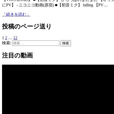
にPV】 ‐ ニコニコ動画(原宿) ■【初音ミク】 falling 【PV…
「続きを読む」
投稿のページ送り
1
2
…
12
検索:
注目の動画