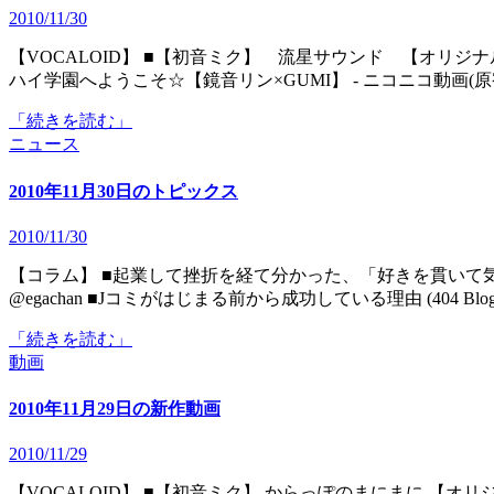
2010/11/30
【VOCALOID】 ■【初音ミク】 流星サウンド 【オリジナルPV】 ‐ ニコニコ動画(原宿) ■【新番組】聖ボーダーニー
ハイ学園へようこそ☆【鏡音リン×GUMI】 ‐ ニコニコ動画(原
「続きを読む」
ニュース
2010年11月30日のトピックス
2010/11/30
【コラム】 ■起業して挫折を経て分かった、「好きを貫いて気分よく生きる」事の難しさ。｜ホットココア社長日記
@egachan ■Jコミがはじまる前から成功している理由 (404 Blog 
「続きを読む」
動画
2010年11月29日の新作動画
2010/11/29
【VOCALOID】 ■【初音ミク】 からっぽのまにまに 【オリジナル】 ‐ ニコニコ動画(原宿) ■【巡音ルカ】ダスト【勝手