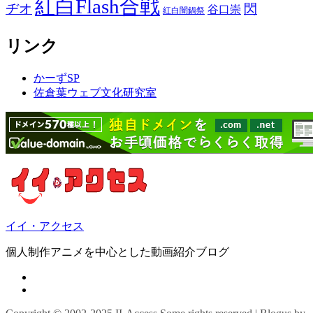
紅白Flash合戦
ヂオ
閃
谷口崇
紅白闇鍋祭
リンク
かーずSP
佐倉葉ウェブ文化研究室
イイ・アクセス
個人制作アニメを中心とした動画紹介ブログ