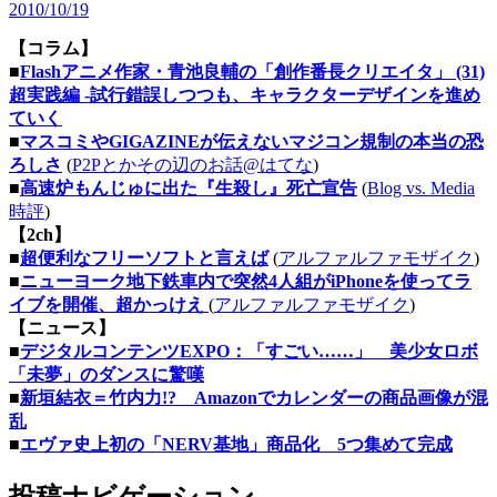
2010/10/19
【コラム】
■
Flashアニメ作家・青池良輔の「創作番長クリエイタ」 (31)
超実践編 -試行錯誤しつつも、キャラクターデザインを進め
ていく
■
マスコミやGIGAZINEが伝えないマジコン規制の本当の恐
ろしさ
(
P2Pとかその辺のお話@はてな
)
■
高速炉もんじゅに出た『生殺し』死亡宣告
(
Blog vs. Media
時評
)
【2ch】
■
超便利なフリーソフトと言えば
(
アルファルファモザイク
)
■
ニューヨーク地下鉄車内で突然4人組がiPhoneを使ってラ
イブを開催、超かっけえ
(
アルファルファモザイク
)
【ニュース】
■
デジタルコンテンツEXPO：「すごい……」 美少女ロボ
「未夢」のダンスに驚嘆
■
新垣結衣＝竹内力!? Amazonでカレンダーの商品画像が混
乱
■
エヴァ史上初の「NERV基地」商品化 5つ集めて完成
投稿ナビゲーション