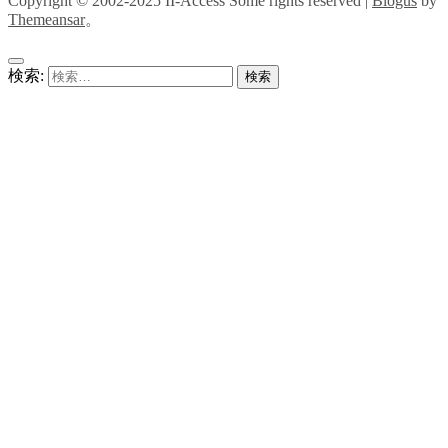
Copyright © 2002-2025 II-Access Some rights reserved
|
Blogus
by
Themeansar
。
検索: