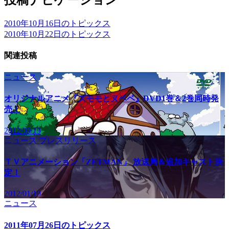
2010年10月16日のトピックス
2010年10月22日のトピックス
関連投稿
ニュース
オリジナルアニメ『ズモモとヌペペ』DVD1巻＆2巻同時発
売！
2012/09/19
ニュース
プレスリリース
ＴＶアニメーション「ZETMAN」 放送局＆追加キャスト決
定！
2012/01/10
ニュース
2011年07月26日のトピックス