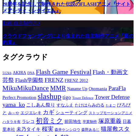
20周年を記念して制作された伝説のFLASHアニメ『ナイト
メアシティ・レクイエム』
動画
自主制作ｱﾆﾒ
クラウドファンデングにより生まれた自主制作アニメ『藍の
約束』
タグクラウド
Flash Game Festival
Flash・動画文
AKIRA
512kb
DNA
芸祭
FRENZ
Flash学園祭
FRENZ 2012
MikuMikuDance
MMR
ParaFla
Otomania
Naname Up
slashup
Tower Defense
tigo
Perfect Promotion
Tower Defence
yama_ko
こしあん祭り
ぴろぴ
すなふえ
たけはらみのる
たまご
カギ
と
シューティング
エジエレキ
み～や
ストップモーションアニメ
初音ミク
塚原重義
ラレコ
前田地生
日暮
ハタラキ有
卒業制作
桜実
猫屋敷スタ
未乃タイキ
里本社
森井ケンシロウ
森野あるじ