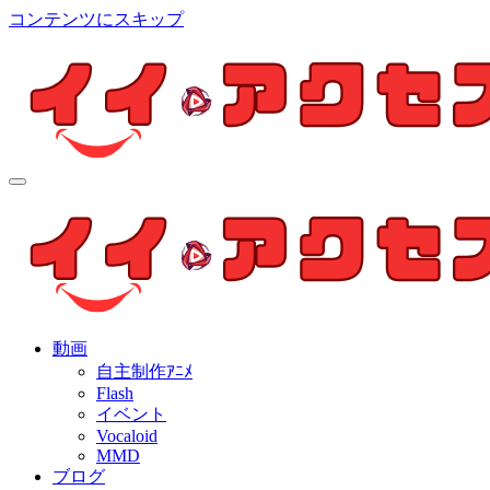
コンテンツにスキップ
イイ・アクセス
個人制作アニメを中心とした動画紹介ブログ
イイ・アクセス
個人制作アニメを中心とした動画紹介ブログ
動画
自主制作ｱﾆﾒ
Flash
イベント
Vocaloid
MMD
ブログ