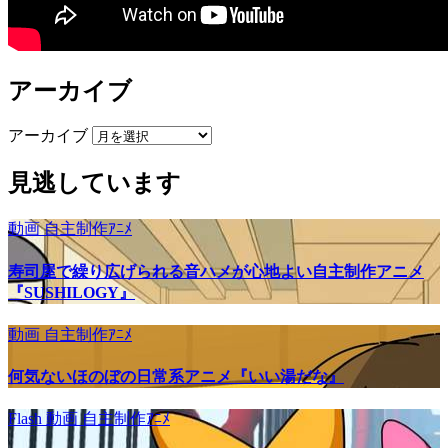
アーカイブ
アーカイブ
見逃しています
動画
自主制作ｱﾆﾒ
寿司屋で繰り広げられる音ハメが心地よい自主制作アニメ
『SUSHILOGY』
動画
自主制作ｱﾆﾒ
何気ないほのぼの日常系アニメ『いい湯だな』
Flash
動画
自主制作ｱﾆﾒ