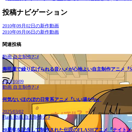
投稿ナビゲーション
2010年09月02日の新作動画
2010年09月06日の新作動画
関連投稿
動画
自主制作ｱﾆﾒ
寿司屋で繰り広げられる音ハメが心地よい自主制作アニメ『SU
2025/10/09
動画
自主制作ｱﾆﾒ
何気ないほのぼの日常系アニメ『いい湯だな』
2025/03/02
Flash
動画
自主制作ｱﾆﾒ
20周年を記念して制作された伝説のFLASHアニメ『ナイト