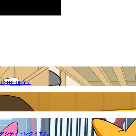
SHILOGY』
メアシティ・レクイエム』