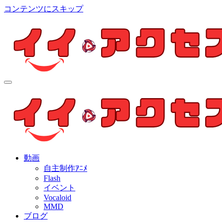
コンテンツにスキップ
イイ・アクセス
個人制作アニメを中心とした動画紹介ブログ
イイ・アクセス
個人制作アニメを中心とした動画紹介ブログ
動画
自主制作ｱﾆﾒ
Flash
イベント
Vocaloid
MMD
ブログ