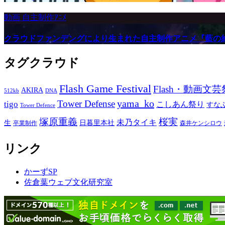
動画
自主制作ｱﾆﾒ
クラウドファンデングにより生まれた自主制作アニメ『藍の
タグクラウド
Flash Game Festival
Flash・動画文芸
AKIRA
512kb
DNA
yama_ko
Tower Defense
tigo
こしあん祭り
すな
Tower Defence
塚原重義
桜実
未乃タイキ
生
日暮里本社
卒業制作
森井ケンシロウ
リンク
かーずSP
佐倉葉ウェブ文化研究室