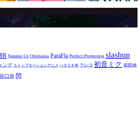
slashup
MR
ParaFla
Otomania
Perfect Promotion
Naname Up
初音ミク
ィング
ラレコ
前田地
ストップモーションアニメ
ハタラキ有
閃
谷口崇