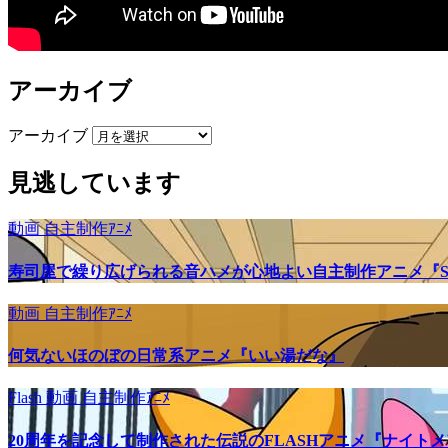
アーカイブ
アーカイブ
見逃しています
動画
自主制作ｱﾆﾒ
寿司屋で繰り広げられる音ハメが心地よい自主制作アニメ『SU
動画
自主制作ｱﾆﾒ
何気ないほのぼの日常系アニメ『いい湯だな』
Flash
動画
自主制作ｱﾆﾒ
20周年を記念して制作された伝説のFLASHアニメ『ナイト