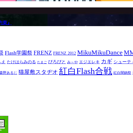
約束』
MikuMikuDance
M
祭
FRENZ
Flash学園祭
FRENZ 2012
カギ
ぴろぴと
シューテ
ふえ
たけはらみのる
エジエレキ
み～や
たまご
紅白Flash合戦
猫屋敷スタヂオ
森野あるじ
紅白闇鍋祭