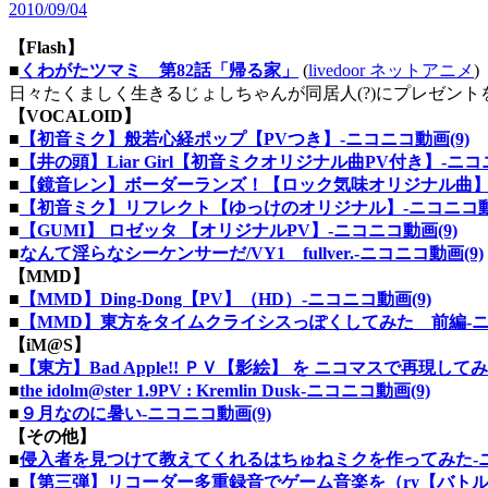
2010/09/04
【Flash】
■
くわがたツマミ 第82話「帰る家」
(
livedoor ネットアニメ
)
日々たくましく生きるじょしちゃんが同居人(?)にプレゼント
【VOCALOID】
■
【初音ミク】般若心経ポップ【PVつき】‐ニコニコ動画(9)
■
【井の頭】Liar Girl【初音ミクオリジナル曲PV付き】‐ニコ
■
【鏡音レン】ボーダーランズ！【ロック気味オリジナル曲】‐
■
【初音ミク】リフレクト【ゆっけのオリジナル】‐ニコニコ動画
■
【GUMI】 ロゼッタ 【オリジナルPV】‐ニコニコ動画(9)
■
なんて淫らなシーケンサーだ/VY1 fullver.‐ニコニコ動画(9)
【MMD】
■
【MMD】Ding-Dong【PV】（HD）‐ニコニコ動画(9)
■
【MMD】東方をタイムクライシスっぽくしてみた 前編‐ニコ
【iM@S】
■
【東方】Bad Apple!! ＰＶ【影絵】 を ニコマスで再現し
■
the idolm@ster 1.9PV : Kremlin Dusk‐ニコニコ動画(9)
■
９月なのに暑い‐ニコニコ動画(9)
【その他】
■
侵入者を見つけて教えてくれるはちゅねミクを作ってみた‐ニ
■
【第三弾】リコーダー多重録音でゲーム音楽を（ry【バトルメ