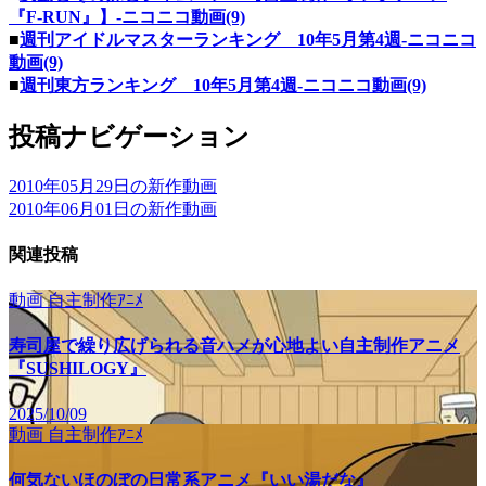
『F-RUN』】‐ニコニコ動画(9)
■
週刊アイドルマスターランキング 10年5月第4週‐ニコニコ
動画(9)
■
週刊東方ランキング 10年5月第4週‐ニコニコ動画(9)
投稿ナビゲーション
2010年05月29日の新作動画
2010年06月01日の新作動画
関連投稿
動画
自主制作ｱﾆﾒ
寿司屋で繰り広げられる音ハメが心地よい自主制作アニメ
『SUSHILOGY』
2025/10/09
動画
自主制作ｱﾆﾒ
何気ないほのぼの日常系アニメ『いい湯だな』