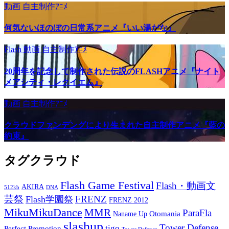
動画
自主制作ｱﾆﾒ
何気ないほのぼの日常系アニメ『いい湯だな』
Flash
動画
自主制作ｱﾆﾒ
20周年を記念して制作された伝説のFLASHアニメ『ナイト
メアシティ・レクイエム』
動画
自主制作ｱﾆﾒ
クラウドファンデングにより生まれた自主制作アニメ『藍の
約束』
タグクラウド
Flash Game Festival
Flash・動画文
AKIRA
512kb
DNA
芸祭
FRENZ
Flash学園祭
FRENZ 2012
MikuMikuDance
MMR
ParaFla
Otomania
Naname Up
slashup
Tower Defense
tigo
Perfect Promotion