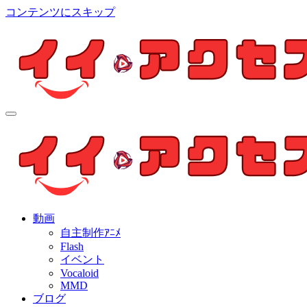
コンテンツにスキップ
イイ・アクセス
個人制作アニメを中心とした動画紹介ブログ
イイ・アクセス
個人制作アニメを中心とした動画紹介ブログ
動画
自主制作ｱﾆﾒ
Flash
イベント
Vocaloid
MMD
ブログ