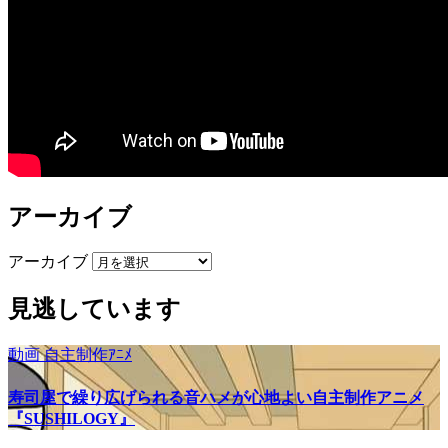
アーカイブ
アーカイブ
見逃しています
動画
自主制作ｱﾆﾒ
寿司屋で繰り広げられる音ハメが心地よい自主制作アニメ
『SUSHILOGY』