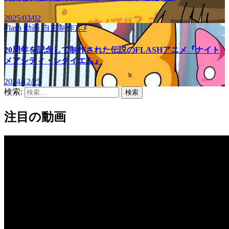
2025/03/02
Flash
動画
自主制作ｱﾆﾒ
20周年を記念して制作された伝説のFLASHアニメ『ナイト
メアシティ・レクイエム』
2024/12/25
検索:
注目の動画