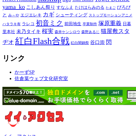
Tower Defence
yama_ko
こしあん祭り
ぴろぴ
すなふえ
たけはらみのる
たまご
カギ
と
シューティング
エジエレキ
み～や
ストップモーションアニメ
初音ミク
塚原重義
ラレコ
前田地生
日暮
ハタラキ有
卒業制作
桜実
猫屋敷スタ
未乃タイキ
里本社
森井ケンシロウ
森野あるじ
紅白Flash合戦
ヂオ
閃
谷口崇
紅白闇鍋祭
リンク
かーずSP
佐倉葉ウェブ文化研究室