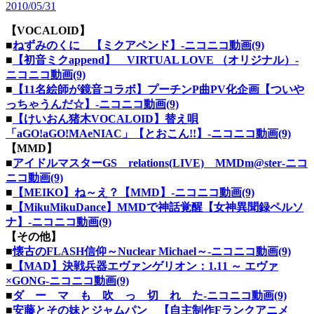
2010/05/31
【VOCALOID】
■
ねずみのくに 【ミクアペンド】‐ニコニコ動画(9)
■
【初音ミクappend】 VIRTUAL LOVE （オリジナル）‐
ニコニコ動画(9)
■
【11名絵師が鏡音コラボ】プーチンP曲PV化企画【ついや
っちゃうんだ☆】‐ニコニコ動画(9)
■
【けいおん猪木VOCALOID】替え唄
「aGO!aGO!MAeNIAC」【とおこん!!】‐ニコニコ動画(9)
【MMD】
■
アイドルマスターGS relations(LIVE) MMDm@ster‐ニコ
ニコ動画(9)
■
【MEIKO】ね～え？【MMD】‐ニコニコ動画(9)
■
【MikuMikuDance】MMDで神話覚醒【女神異聞録ペルソ
ナ】‐ニコニコ動画(9)
【その他】
■
懐古のFLASH信仰～Nuclear Michael～‐ニコニコ動画(9)
■
【MAD】決戦兵器エヴァンゲリオン：1.11 ～ エヴァ
×GONG‐ニコニコ動画(9)
■
ダ ー マ も 吹 っ 切 れ た‐ニコニコ動画(9)
■
安藤とその妹とジャムパン 【自主制作Fランクアニメ