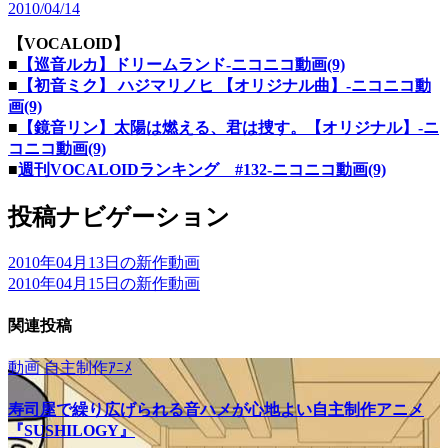
2010/04/14
【VOCALOID】
■
【巡音ルカ】ドリームランド‐ニコニコ動画(9)
■
【初音ミク】 ハジマリノヒ 【オリジナル曲】‐ニコニコ動
画(9)
■
【鏡音リン】太陽は燃える、君は捜す。【オリジナル】‐ニ
コニコ動画(9)
■
週刊VOCALOIDランキング #132‐ニコニコ動画(9)
投稿ナビゲーション
2010年04月13日の新作動画
2010年04月15日の新作動画
関連投稿
動画
自主制作ｱﾆﾒ
寿司屋で繰り広げられる音ハメが心地よい自主制作アニメ
『SUSHILOGY』