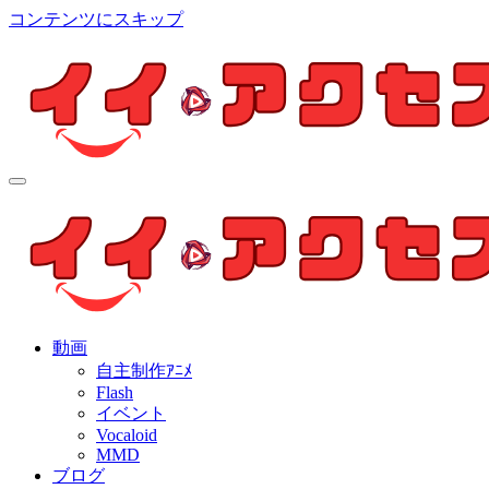
コンテンツにスキップ
イイ・アクセス
個人制作アニメを中心とした動画紹介ブログ
イイ・アクセス
個人制作アニメを中心とした動画紹介ブログ
動画
自主制作ｱﾆﾒ
Flash
イベント
Vocaloid
MMD
ブログ