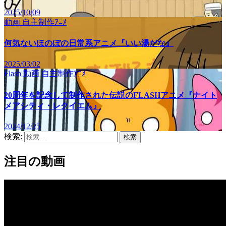
2025/10/09
動画
自主制作ｱﾆﾒ
何気ないほのぼの日常系アニメ『いい湯だな』
2025/03/02
Flash
動画
自主制作ｱﾆﾒ
20周年を記念して制作された伝説のFLASHアニメ『ナイト
メアシティ・レクイエム』
2024/12/25
検索:
注目の動画