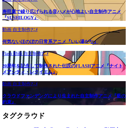
寿司屋で繰り広げられる音ハメが心地よい自主制作アニメ
『SUSHILOGY』
動画
自主制作ｱﾆﾒ
何気ないほのぼの日常系アニメ『いい湯だな』
Flash
動画
自主制作ｱﾆﾒ
20周年を記念して制作された伝説のFLASHアニメ『ナイト
メアシティ・レクイエム』
動画
自主制作ｱﾆﾒ
クラウドファンデングにより生まれた自主制作アニメ『藍の
約束』
タグクラウド