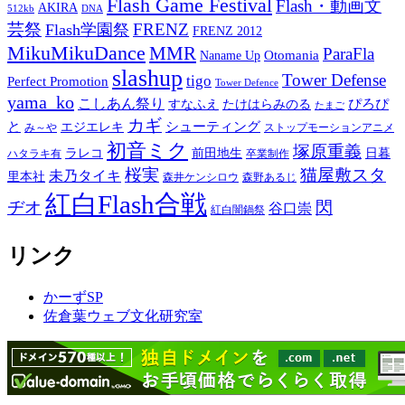
Flash Game Festival
Flash・動画文
AKIRA
512kb
DNA
芸祭
FRENZ
Flash学園祭
FRENZ 2012
MikuMikuDance
MMR
ParaFla
Otomania
Naname Up
slashup
Tower Defense
tigo
Perfect Promotion
Tower Defence
yama_ko
こしあん祭り
ぴろぴ
すなふえ
たけはらみのる
たまご
カギ
と
シューティング
エジエレキ
み～や
ストップモーションアニメ
初音ミク
塚原重義
ラレコ
前田地生
日暮
ハタラキ有
卒業制作
桜実
猫屋敷スタ
未乃タイキ
里本社
森井ケンシロウ
森野あるじ
紅白Flash合戦
ヂオ
閃
谷口崇
紅白闇鍋祭
リンク
かーずSP
佐倉葉ウェブ文化研究室