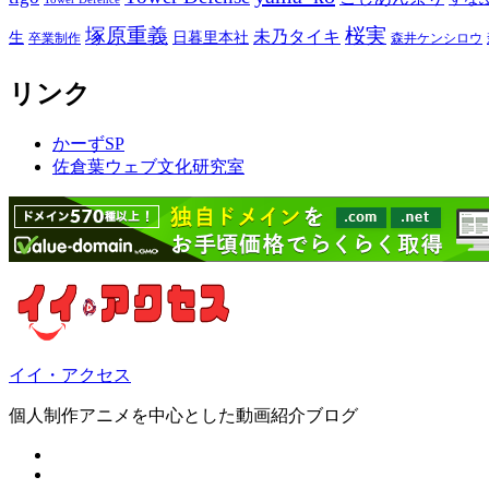
塚原重義
桜実
未乃タイキ
生
日暮里本社
卒業制作
森井ケンシロウ
リンク
かーずSP
佐倉葉ウェブ文化研究室
イイ・アクセス
個人制作アニメを中心とした動画紹介ブログ