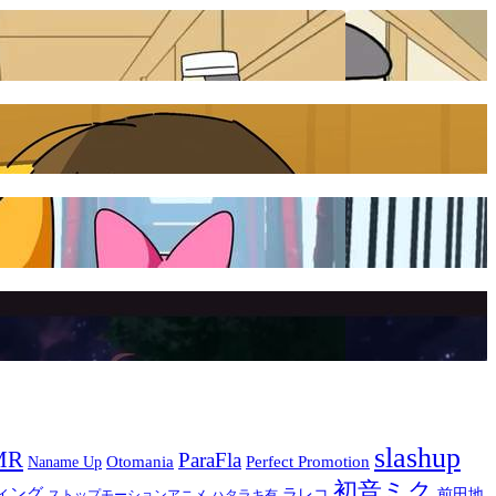
slashup
MR
ParaFla
Otomania
Perfect Promotion
Naname Up
初音ミク
ィング
ラレコ
前田地
ストップモーションアニメ
ハタラキ有