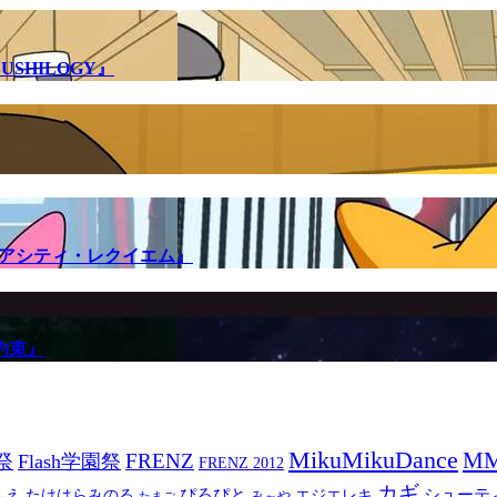
SHILOGY』
メアシティ・レクイエム』
約束』
MikuMikuDance
M
祭
FRENZ
Flash学園祭
FRENZ 2012
カギ
ぴろぴと
シューテ
ふえ
たけはらみのる
エジエレキ
み～や
たまご