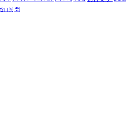
閃
谷口崇