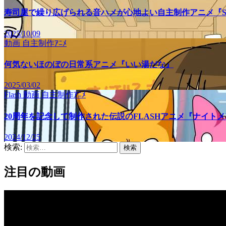
寿司屋で繰り広げられる音ハメが心地よい自主制作アニメ『SU
2025/10/09
動画
自主制作ｱﾆﾒ
何気ないほのぼの日常系アニメ『いい湯だな』
2025/03/02
Flash
動画
自主制作ｱﾆﾒ
20周年を記念して制作された伝説のFLASHアニメ『ナイト
2024/12/25
検索:
注目の動画