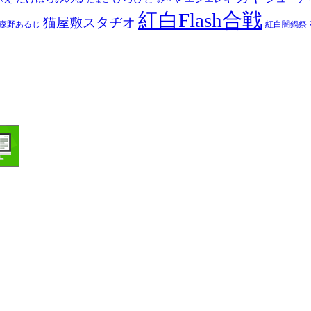
紅白Flash合戦
猫屋敷スタヂオ
森野あるじ
紅白闇鍋祭