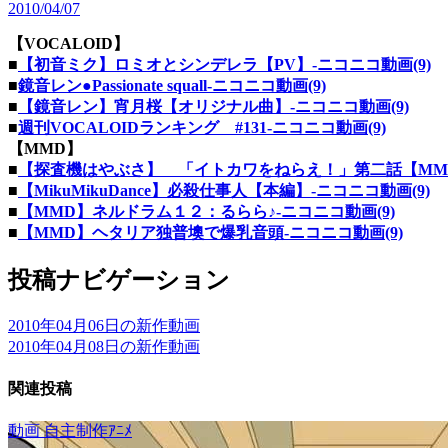
2010/04/07
【VOCALOID】
■
【初音ミク】ロミオとシンデレラ【PV】‐ニコニコ動画(9)
■
鏡音レン●Passionate squall‐ニコニコ動画(9)
■
【鏡音レン】宵月桜【オリジナル曲】‐ニコニコ動画(9)
■
週刊VOCALOIDランキング #131‐ニコニコ動画(9)
【MMD】
■
【探査機はやぶさ】 「イトカワをねらえ！」第二話【MMD】
■
【MikuMikuDance】必殺仕事人【本編】‐ニコニコ動画(9)
■
【MMD】ネルドラム１２：るらら♪‐ニコニコ動画(9)
■
【MMD】ヘタリア独普墺で爆乳音頭‐ニコニコ動画(9)
投稿ナビゲーション
2010年04月06日の新作動画
2010年04月08日の新作動画
関連投稿
動画
自主制作ｱﾆﾒ