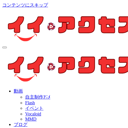
コンテンツにスキップ
イイ・アクセス
個人制作アニメを中心とした動画紹介ブログ
イイ・アクセス
個人制作アニメを中心とした動画紹介ブログ
動画
自主制作ｱﾆﾒ
Flash
イベント
Vocaloid
MMD
ブログ