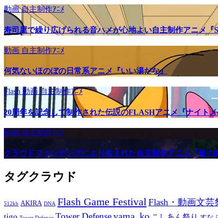
動画
自主制作ｱﾆﾒ
寿司屋で繰り広げられる音ハメが心地よい自主制作アニメ『SU
動画
自主制作ｱﾆﾒ
何気ないほのぼの日常系アニメ『いい湯だな』
Flash
動画
自主制作ｱﾆﾒ
20周年を記念して制作された伝説のFLASHアニメ『ナイト
動画
自主制作ｱﾆﾒ
クラウドファンデングにより生まれた自主制作アニメ『藍の
タグクラウド
Flash Game Festival
Flash・動画文芸
AKIRA
512kb
DNA
yama_ko
Tower Defense
tigo
こしあん祭り
すな
Tower Defence