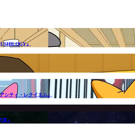
SHILOGY』
メアシティ・レクイエム』
約束』