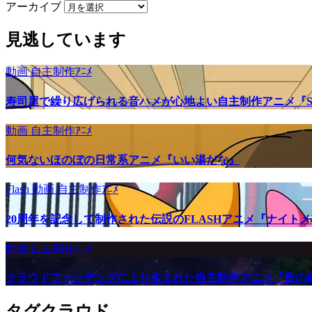
アーカイブ
見逃しています
動画
自主制作ｱﾆﾒ
寿司屋で繰り広げられる音ハメが心地よい自主制作アニメ『SU
動画
自主制作ｱﾆﾒ
何気ないほのぼの日常系アニメ『いい湯だな』
Flash
動画
自主制作ｱﾆﾒ
20周年を記念して制作された伝説のFLASHアニメ『ナイト
動画
自主制作ｱﾆﾒ
クラウドファンデングにより生まれた自主制作アニメ『藍の
タグクラウド