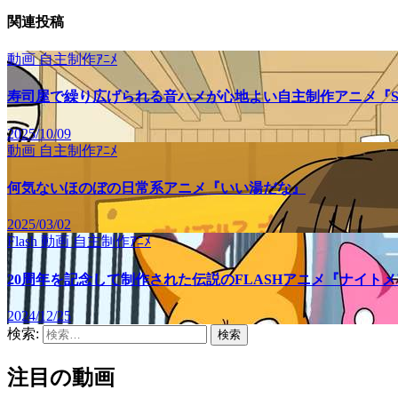
関連投稿
動画
自主制作ｱﾆﾒ
寿司屋で繰り広げられる音ハメが心地よい自主制作アニメ『SU
2025/10/09
動画
自主制作ｱﾆﾒ
何気ないほのぼの日常系アニメ『いい湯だな』
2025/03/02
Flash
動画
自主制作ｱﾆﾒ
20周年を記念して制作された伝説のFLASHアニメ『ナイト
2024/12/25
検索:
注目の動画