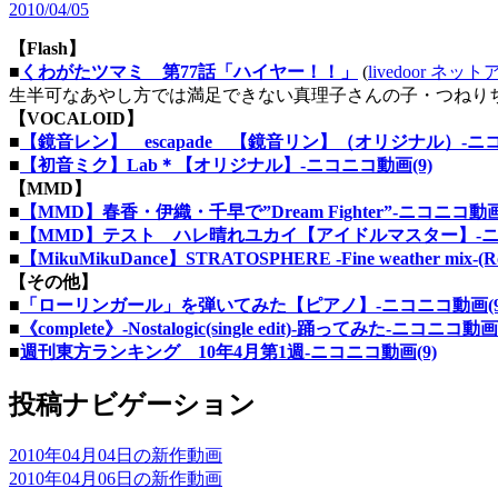
2010/04/05
【Flash】
■
くわがたツマミ 第77話「ハイヤー！！」
(
livedoor ネッ
生半可なあやし方では満足できない真理子さんの子・つねりち
【VOCALOID】
■
【鏡音レン】 escapade 【鏡音リン】（オリジナル）‐ニコ
■
【初音ミク】Lab＊【オリジナル】‐ニコニコ動画(9)
【MMD】
■
【MMD】春香・伊織・千早で”Dream Fighter”‐ニコニコ動画
■
【MMD】テスト ハレ晴れユカイ【アイドルマスター】‐ニコ
■
【MikuMikuDance】STRATOSPHERE -Fine weather mix-
【その他】
■
「ローリンガール」を弾いてみた【ピアノ】‐ニコニコ動画(9
■
《complete》-Nostalogic(single edit)-踊ってみた‐ニコニコ動画
■
週刊東方ランキング 10年4月第1週‐ニコニコ動画(9)
投稿ナビゲーション
2010年04月04日の新作動画
2010年04月06日の新作動画