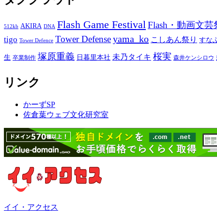
Flash Game Festival
Flash・動画文芸
AKIRA
512kb
DNA
yama_ko
Tower Defense
tigo
こしあん祭り
すな
Tower Defence
塚原重義
桜実
未乃タイキ
生
日暮里本社
卒業制作
森井ケンシロウ
リンク
かーずSP
佐倉葉ウェブ文化研究室
イイ・アクセス