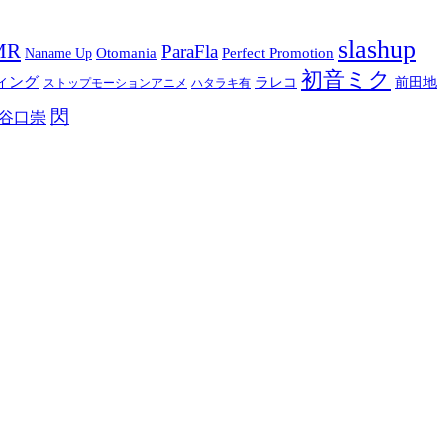
slashup
MR
ParaFla
Otomania
Perfect Promotion
Naname Up
初音ミク
ィング
ラレコ
前田地
ストップモーションアニメ
ハタラキ有
閃
谷口崇