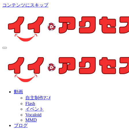
コンテンツにスキップ
イイ・アクセス
個人制作アニメを中心とした動画紹介ブログ
イイ・アクセス
個人制作アニメを中心とした動画紹介ブログ
動画
自主制作ｱﾆﾒ
Flash
イベント
Vocaloid
MMD
ブログ