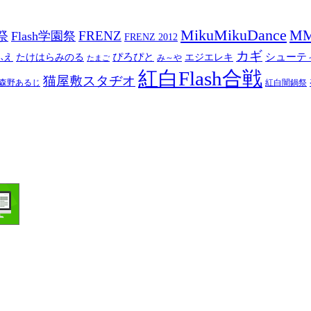
MikuMikuDance
M
祭
FRENZ
Flash学園祭
FRENZ 2012
カギ
ぴろぴと
シューテ
ふえ
たけはらみのる
エジエレキ
み～や
たまご
紅白Flash合戦
猫屋敷スタヂオ
森野あるじ
紅白闇鍋祭