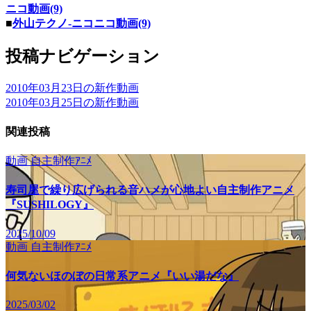
ニコ動画(9)
■
外山テクノ‐ニコニコ動画(9)
投稿ナビゲーション
2010年03月23日の新作動画
2010年03月25日の新作動画
関連投稿
動画
自主制作ｱﾆﾒ
寿司屋で繰り広げられる音ハメが心地よい自主制作アニメ
『SUSHILOGY』
2025/10/09
動画
自主制作ｱﾆﾒ
何気ないほのぼの日常系アニメ『いい湯だな』
2025/03/02