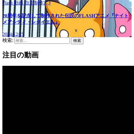
Flash
動画
自主制作ｱﾆﾒ
20周年を記念して制作された伝説のFLASHアニメ『ナイト
メアシティ・レクイエム』
2024/12/25
検索:
注目の動画