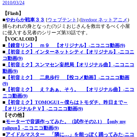
2010/03/24
【Flash】
■
やわらか戦車３３
[
ウェブテント
] (
livedoor ネットアニメ
)
捕らわれの身となった(?)ジミおじさんを救出するべく小屋
に侵入する兄者のシリーズ第33話です。
【VOCALOID】
■
【鏡音リン】 ｍ９ 【オリジナル】‐ニコニコ動画(9)
■
【初音ミク】インターネットシティ【オリジナル】‐ニコニ
コ動画(9)
■
【初音ミク】スンマセン妄想局【オリジナル曲】‐ニコニコ
動画(9)
■
【初音ミク】 二息歩行 【投コメ動画】‐ニコニコ動画
(9)
■
【初音ミク】 え？あぁ、そう。 【オリジナル曲】‐ニコ
ニコ動画(9)
■
【初音ミク】TOMOGUI～僕らはトモダチ、昨日まで～
【オリジナルＰＶ】‐ニコニコ動画(9)
【その他】
■
モーターで音源作ってみた。（試作その2.1）【only my
railgun】‐ニコニコ動画(9)
■
アイドルマスター 「隣に…」を能っぽく踊ってみた‐ニコ