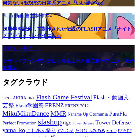
何気ないほのぼの日常系アニメ『いい湯だな』
Flash
動画
自主制作ｱﾆﾒ
20周年を記念して制作された伝説のFLASHアニメ『ナイト
メアシティ・レクイエム』
動画
自主制作ｱﾆﾒ
クラウドファンデングにより生まれた自主制作アニメ『藍の
約束』
タグクラウド
Flash Game Festival
Flash・動画文
AKIRA
512kb
DNA
芸祭
FRENZ
Flash学園祭
FRENZ 2012
MikuMikuDance
MMR
ParaFla
Otomania
Naname Up
slashup
Tower Defense
tigo
Perfect Promotion
Tower Defence
yama_ko
こしあん祭り
ぴろぴ
すなふえ
たけはらみのる
たまご