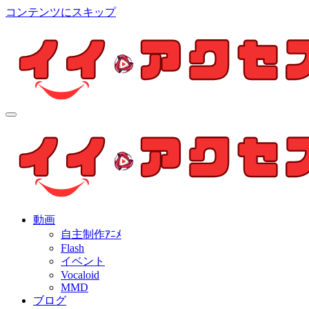
コンテンツにスキップ
イイ・アクセス
個人制作アニメを中心とした動画紹介ブログ
イイ・アクセス
個人制作アニメを中心とした動画紹介ブログ
動画
自主制作ｱﾆﾒ
Flash
イベント
Vocaloid
MMD
ブログ