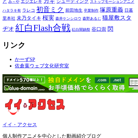
カギ
と
シューティング
エジエレキ
み～や
ストップモーションアニメ
初音ミク
塚原重義
ラレコ
前田地生
日暮
ハタラキ有
卒業制作
桜実
猫屋敷スタ
未乃タイキ
里本社
森井ケンシロウ
森野あるじ
紅白Flash合戦
ヂオ
閃
谷口崇
紅白闇鍋祭
リンク
かーずSP
佐倉葉ウェブ文化研究室
イイ・アクセス
個人制作アニメを中心とした動画紹介ブログ