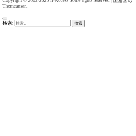
Copyright © 2002-2025 II-Access Some rights reserved
|
Blogus
by
Themeansar
。
検索: