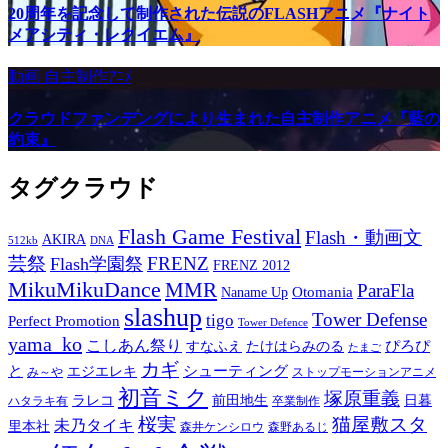
20周年を記念して制作された伝説のFLASHアニメ『ナイト
メアシティ・レクイエム』
動画
自主制作ｱﾆﾒ
クラウドファンデングにより生まれた自主制作アニメ『藍の
約束』
タグクラウド
Flash Game Festival
Flash・動画文
AKIRA
512kb
DNA
芸祭
FRENZ
Flash学園祭
FRENZ 2012
MikuMikuDance
MMR
ParaFla
Otomania
Naname Up
slashup
Tower Defense
tigo
Perfect Promotion
Tower Defence
yama_ko
こしあん祭り
ぴろぴ
すなふえ
たけはらみのる
たまご
カギ
と
シューティング
エジエレキ
み～や
ストップモーションアニメ
初音ミク
塚原重義
ラレコ
前田地生
日暮
ハタラキ有
卒業制作
桜実
猫屋敷スタ
未乃タイキ
里本社
森井ケンシロウ
森野あるじ