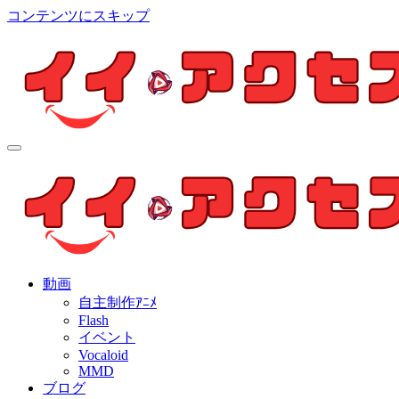
コンテンツにスキップ
イイ・アクセス
個人制作アニメを中心とした動画紹介ブログ
イイ・アクセス
個人制作アニメを中心とした動画紹介ブログ
動画
自主制作ｱﾆﾒ
Flash
イベント
Vocaloid
MMD
ブログ