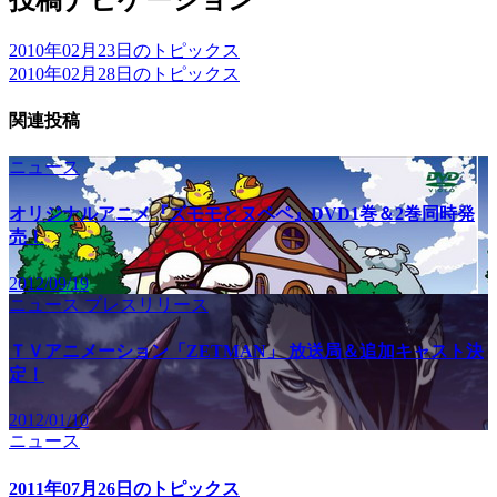
2010年02月23日のトピックス
2010年02月28日のトピックス
関連投稿
ニュース
オリジナルアニメ『ズモモとヌペペ』DVD1巻＆2巻同時発
売！
2012/09/19
ニュース
プレスリリース
ＴＶアニメーション「ZETMAN」 放送局＆追加キャスト決
定！
2012/01/10
ニュース
2011年07月26日のトピックス