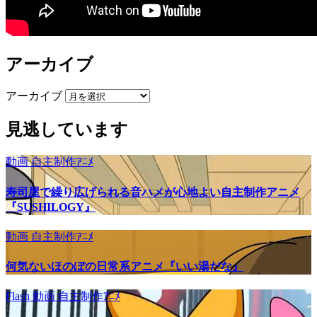
アーカイブ
アーカイブ
見逃しています
動画
自主制作ｱﾆﾒ
寿司屋で繰り広げられる音ハメが心地よい自主制作アニメ
『SUSHILOGY』
動画
自主制作ｱﾆﾒ
何気ないほのぼの日常系アニメ『いい湯だな』
Flash
動画
自主制作ｱﾆﾒ