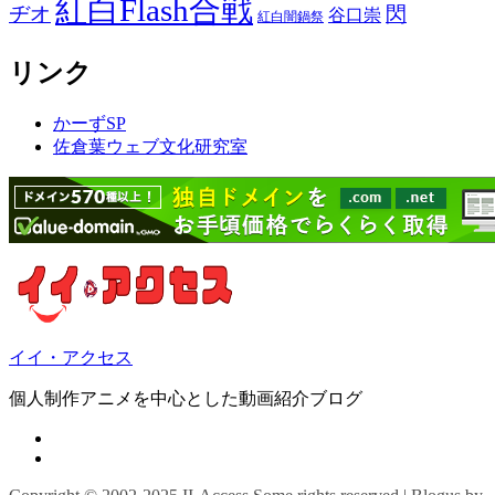
紅白Flash合戦
ヂオ
閃
谷口崇
紅白闇鍋祭
リンク
かーずSP
佐倉葉ウェブ文化研究室
イイ・アクセス
個人制作アニメを中心とした動画紹介ブログ