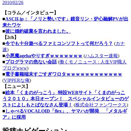
2010/02/26
【コラム／インタビュー】
■
ASCII.jp：「ノリと勢いです」鏡音リン・炉心融解PVが出
来たワケ
■
彼に婚約破棄を言われました。
【2ch】
■
今でも十分遊べるファミコンソフトって何だろう？
(
カナ
速
)
■
小悪魔agehaやりすぎｗｗｗｗｗｗｗ
(
ハムスター速報
)
■
プログラマの危ない会話
(
働くモノニュース : 人生VIP職人
ブログwww
)
■
電子書籍端末すごすぎワロタｗｗｗｗｗｗｗｗｗｗｗｗ
(
VIPPERな俺
)
【ニュース】
■
絵本「くまのがっこう」 特設WEBサイト「くまのがっこ
う２０１０」本日オープン！ スペシャルインタビューのゲ
ストによしもとばななさん登場！
(
株式会社ファンワークス
)
■
しゃべるVOCALOID「flex」、ヤマハが開発 「メタルギ
ア」に採用
投稿ナビゲーション