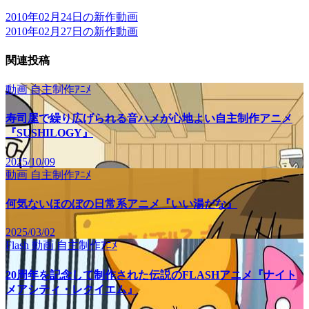
2010年02月24日の新作動画
2010年02月27日の新作動画
関連投稿
動画
自主制作ｱﾆﾒ
寿司屋で繰り広げられる音ハメが心地よい自主制作アニメ
『SUSHILOGY』
2025/10/09
動画
自主制作ｱﾆﾒ
何気ないほのぼの日常系アニメ『いい湯だな』
2025/03/02
Flash
動画
自主制作ｱﾆﾒ
20周年を記念して制作された伝説のFLASHアニメ『ナイト
メアシティ・レクイエム』