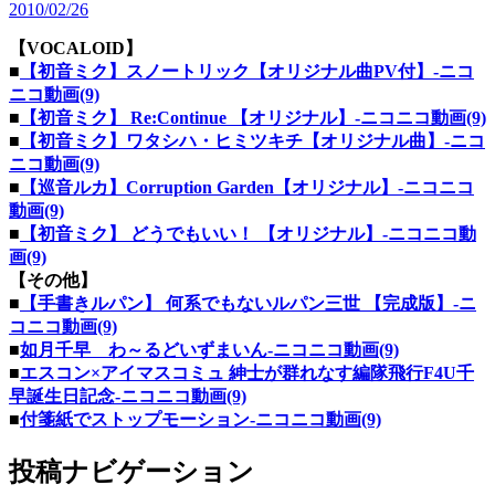
2010/02/26
【VOCALOID】
■
【初音ミク】スノートリック【オリジナル曲PV付】‐ニコ
ニコ動画(9)
■
【初音ミク】 Re:Continue 【オリジナル】‐ニコニコ動画(9)
■
【初音ミク】ワタシハ・ヒミツキチ【オリジナル曲】‐ニコ
ニコ動画(9)
■
【巡音ルカ】Corruption Garden【オリジナル】‐ニコニコ
動画(9)
■
【初音ミク】 どうでもいい！ 【オリジナル】‐ニコニコ動
画(9)
【その他】
■
【手書きルパン】 何系でもないルパン三世 【完成版】‐ニ
コニコ動画(9)
■
如月千早 わ～るどいずまいん‐ニコニコ動画(9)
■
エスコン×アイマスコミュ 紳士が群れなす編隊飛行F4U千
早誕生日記念‐ニコニコ動画(9)
■
付箋紙でストップモーション‐ニコニコ動画(9)
投稿ナビゲーション