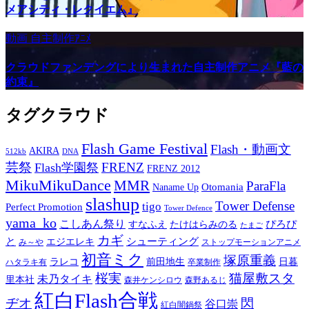
メアシティ・レクイエム』
動画
自主制作ｱﾆﾒ
クラウドファンデングにより生まれた自主制作アニメ『藍の
約束』
タグクラウド
Flash Game Festival
Flash・動画文
AKIRA
512kb
DNA
芸祭
FRENZ
Flash学園祭
FRENZ 2012
MikuMikuDance
MMR
ParaFla
Otomania
Naname Up
slashup
Tower Defense
tigo
Perfect Promotion
Tower Defence
yama_ko
こしあん祭り
ぴろぴ
すなふえ
たけはらみのる
たまご
カギ
と
シューティング
エジエレキ
み～や
ストップモーションアニメ
初音ミク
塚原重義
ラレコ
前田地生
日暮
ハタラキ有
卒業制作
桜実
猫屋敷スタ
未乃タイキ
里本社
森井ケンシロウ
森野あるじ
紅白Flash合戦
ヂオ
閃
谷口崇
紅白闇鍋祭