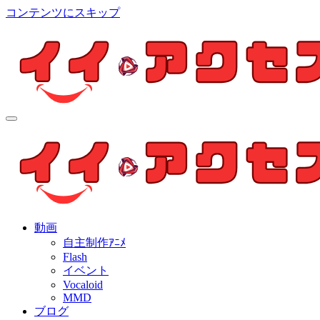
コンテンツにスキップ
イイ・アクセス
個人制作アニメを中心とした動画紹介ブログ
イイ・アクセス
個人制作アニメを中心とした動画紹介ブログ
動画
自主制作ｱﾆﾒ
Flash
イベント
Vocaloid
MMD
ブログ