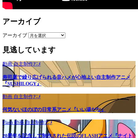
アーカイブ
アーカイブ
見逃しています
動画
自主制作ｱﾆﾒ
寿司屋で繰り広げられる音ハメが心地よい自主制作アニメ
『SUSHILOGY』
動画
自主制作ｱﾆﾒ
何気ないほのぼの日常系アニメ『いい湯だな』
Flash
動画
自主制作ｱﾆﾒ
20周年を記念して制作された伝説のFLASHアニメ『ナイト