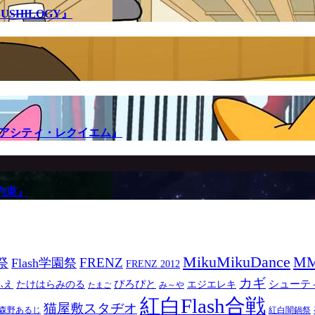
SHILOGY』
メアシティ・レクイエム』
約束』
MikuMikuDance
M
祭
FRENZ
Flash学園祭
FRENZ 2012
カギ
ぴろぴと
シューテ
ふえ
たけはらみのる
エジエレキ
み～や
たまご
紅白Flash合戦
猫屋敷スタヂオ
森野あるじ
紅白闇鍋祭