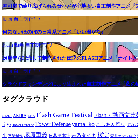
寿司屋で繰り広げられる音ハメが心地よい自主制作アニメ『SU
動画
自主制作ｱﾆﾒ
何気ないほのぼの日常系アニメ『いい湯だな』
Flash
動画
自主制作ｱﾆﾒ
20周年を記念して制作された伝説のFLASHアニメ『ナイト
動画
自主制作ｱﾆﾒ
クラウドファンデングにより生まれた自主制作アニメ『藍の
タグクラウド
Flash Game Festival
Flash・動画文芸
AKIRA
512kb
DNA
yama_ko
Tower Defense
tigo
こしあん祭り
すな
Tower Defence
塚原重義
桜実
未乃タイキ
生
日暮里本社
卒業制作
森井ケンシロウ