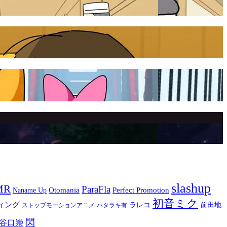
slashup
MR
ParaFla
Otomania
Perfect Promotion
Naname Up
初音ミク
ィング
ラレコ
前田地
ストップモーションアニメ
ハタラキ有
閃
谷口崇