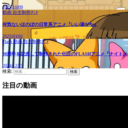
2025/10/09
動画
自主制作ｱﾆﾒ
何気ないほのぼの日常系アニメ『いい湯だな』
2025/03/02
Flash
動画
自主制作ｱﾆﾒ
20周年を記念して制作された伝説のFLASHアニメ『ナイト
2024/12/25
検索:
注目の動画