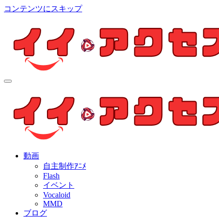
コンテンツにスキップ
イイ・アクセス
個人制作アニメを中心とした動画紹介ブログ
イイ・アクセス
個人制作アニメを中心とした動画紹介ブログ
動画
自主制作ｱﾆﾒ
Flash
イベント
Vocaloid
MMD
ブログ