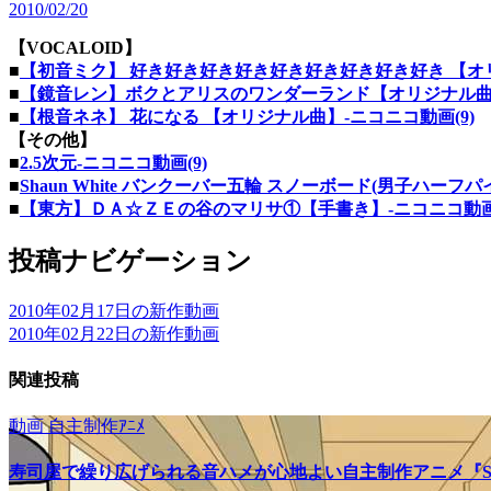
2010/02/20
【VOCALOID】
■
【初音ミク】 好き好き好き好き好き好き好き好き好き 【オリジ
■
【鏡音レン】ボクとアリスのワンダーランド【オリジナル曲】
■
【根音ネネ】 花になる 【オリジナル曲】‐ニコニコ動画(9)
【その他】
■
2.5次元‐ニコニコ動画(9)
■
Shaun White バンクーバー五輪 スノーボード(男子ハーフパイ
■
【東方】ＤＡ☆ＺＥの谷のマリサ①【手書き】‐ニコニコ動画(
投稿ナビゲーション
2010年02月17日の新作動画
2010年02月22日の新作動画
関連投稿
動画
自主制作ｱﾆﾒ
寿司屋で繰り広げられる音ハメが心地よい自主制作アニメ『SU