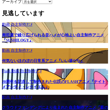
アーカイブ
見逃しています
動画
自主制作ｱﾆﾒ
寿司屋で繰り広げられる音ハメが心地よい自主制作アニメ
『SUSHILOGY』
動画
自主制作ｱﾆﾒ
何気ないほのぼの日常系アニメ『いい湯だな』
Flash
動画
自主制作ｱﾆﾒ
20周年を記念して制作された伝説のFLASHアニメ『ナイト
メアシティ・レクイエム』
動画
自主制作ｱﾆﾒ
クラウドファンデングにより生まれた自主制作アニメ『藍の