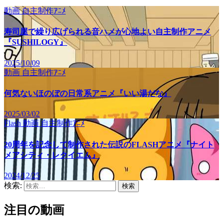
動画
自主制作ｱﾆﾒ
寿司屋で繰り広げられる音ハメが心地よい自主制作アニメ
『SUSHILOGY』
2025/10/09
動画
自主制作ｱﾆﾒ
何気ないほのぼの日常系アニメ『いい湯だな』
2025/03/02
Flash
動画
自主制作ｱﾆﾒ
20周年を記念して制作された伝説のFLASHアニメ『ナイト
メアシティ・レクイエム』
2024/12/25
検索:
注目の動画