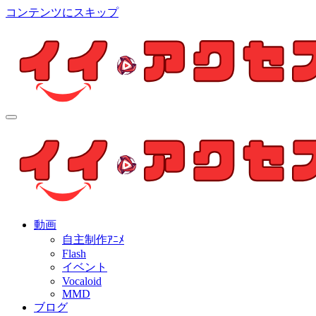
コンテンツにスキップ
イイ・アクセス
個人制作アニメを中心とした動画紹介ブログ
イイ・アクセス
個人制作アニメを中心とした動画紹介ブログ
動画
自主制作ｱﾆﾒ
Flash
イベント
Vocaloid
MMD
ブログ