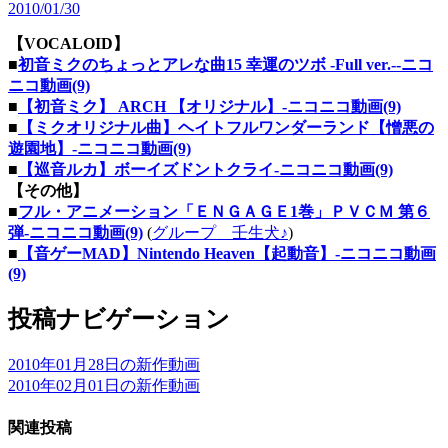
2010/01/30
【VOCALOID】
■
初音ミクのちょっとアレな曲15 幸運のツボ -Full ver.-‐ニコ
ニコ動画(9)
■
【初音ミク】 ARCH 【オリジナル】‐ニコニコ動画(9)
■
【ミクオリジナル曲】ヘイトフルワンダーランド【憎悪の
遊園地】‐ニコニコ動画(9)
■
【巡音ルカ】ボーイズドントクライ‐ニコニコ動画(9)
【その他】
■
フル・アニメーション「ＥＮＧＡＧＥ1巻」ＰＶＣＭ 第６
弾‐ニコニコ動画(9)
(
グループ 壬生犬♪
)
■
【音ゲーMAD】Nintendo Heaven【起動音】‐ニコニコ動画
(9)
投稿ナビゲーション
2010年01月28日の新作動画
2010年02月01日の新作動画
関連投稿