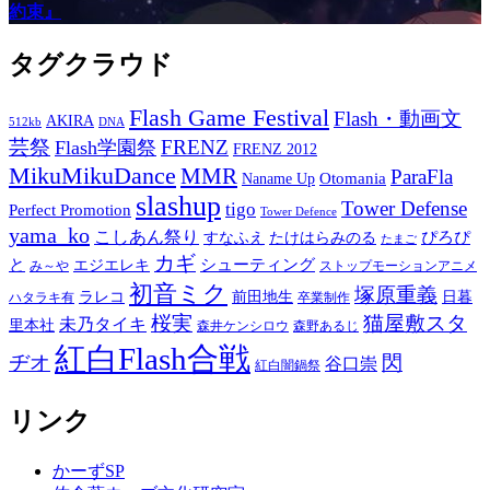
約束』
タグクラウド
Flash Game Festival
Flash・動画文
AKIRA
512kb
DNA
芸祭
FRENZ
Flash学園祭
FRENZ 2012
MikuMikuDance
MMR
ParaFla
Otomania
Naname Up
slashup
Tower Defense
tigo
Perfect Promotion
Tower Defence
yama_ko
こしあん祭り
ぴろぴ
すなふえ
たけはらみのる
たまご
カギ
と
シューティング
エジエレキ
み～や
ストップモーションアニメ
初音ミク
塚原重義
ラレコ
前田地生
日暮
ハタラキ有
卒業制作
桜実
猫屋敷スタ
未乃タイキ
里本社
森井ケンシロウ
森野あるじ
紅白Flash合戦
ヂオ
閃
谷口崇
紅白闇鍋祭
リンク
かーずSP