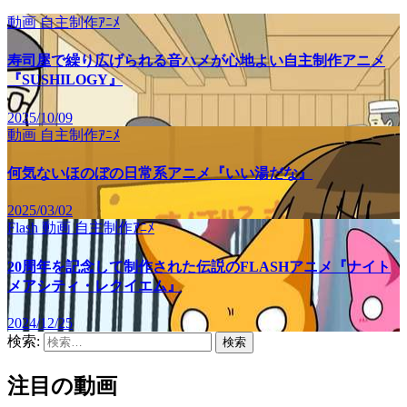
動画
自主制作ｱﾆﾒ
寿司屋で繰り広げられる音ハメが心地よい自主制作アニメ
『SUSHILOGY』
2025/10/09
動画
自主制作ｱﾆﾒ
何気ないほのぼの日常系アニメ『いい湯だな』
2025/03/02
Flash
動画
自主制作ｱﾆﾒ
20周年を記念して制作された伝説のFLASHアニメ『ナイト
メアシティ・レクイエム』
2024/12/25
検索:
注目の動画