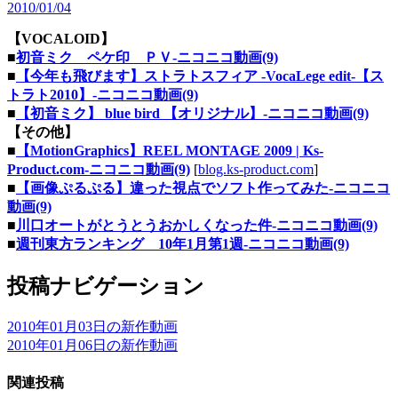
2010/01/04
【VOCALOID】
■
初音ミク ペケ印 ＰＶ‐ニコニコ動画(9)
■
【今年も飛びます】ストラトスフィア -VocaLege edit-【ス
トラト2010】‐ニコニコ動画(9)
■
【初音ミク】 blue bird 【オリジナル】‐ニコニコ動画(9)
【その他】
■
【MotionGraphics】REEL MONTAGE 2009 | Ks-
Product.com‐ニコニコ動画(9)
[
blog.ks-product.com
]
■
【画像ぷるぷる】違った視点でソフト作ってみた‐ニコニコ
動画(9)
■
川口オートがとうとうおかしくなった件‐ニコニコ動画(9)
■
週刊東方ランキング 10年1月第1週‐ニコニコ動画(9)
投稿ナビゲーション
2010年01月03日の新作動画
2010年01月06日の新作動画
関連投稿