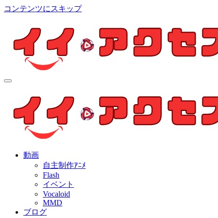
コンテンツにスキップ
イイ・アクセス
個人制作アニメを中心とした動画紹介ブログ
イイ・アクセス
個人制作アニメを中心とした動画紹介ブログ
動画
自主制作ｱﾆﾒ
Flash
イベント
Vocaloid
MMD
ブログ