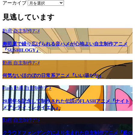
アーカイブ
見逃しています
動画
自主制作ｱﾆﾒ
寿司屋で繰り広げられる音ハメが心地よい自主制作アニメ
『SUSHILOGY』
動画
自主制作ｱﾆﾒ
何気ないほのぼの日常系アニメ『いい湯だな』
Flash
動画
自主制作ｱﾆﾒ
20周年を記念して制作された伝説のFLASHアニメ『ナイト
メアシティ・レクイエム』
動画
自主制作ｱﾆﾒ
クラウドファンデングにより生まれた自主制作アニメ『藍の