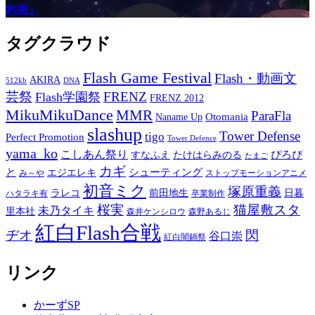
約束』
タグクラウド
Flash Game Festival
Flash・動画文
AKIRA
512kb
DNA
芸祭
FRENZ
Flash学園祭
FRENZ 2012
MikuMikuDance
MMR
ParaFla
Otomania
Naname Up
slashup
Tower Defense
tigo
Perfect Promotion
Tower Defence
yama_ko
こしあん祭り
ぴろぴ
すなふえ
たけはらみのる
たまご
カギ
と
シューティング
エジエレキ
み～や
ストップモーションアニメ
初音ミク
塚原重義
ラレコ
前田地生
日暮
ハタラキ有
卒業制作
桜実
猫屋敷スタ
未乃タイキ
里本社
森井ケンシロウ
森野あるじ
紅白Flash合戦
ヂオ
閃
谷口崇
紅白闇鍋祭
リンク
かーずSP