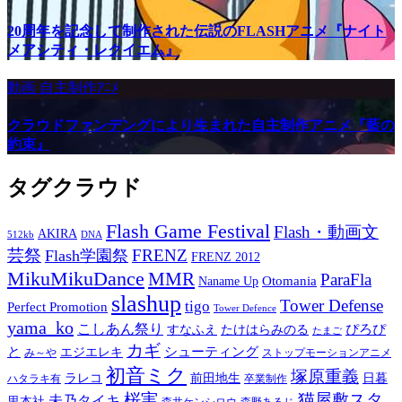
20周年を記念して制作された伝説のFLASHアニメ『ナイト
メアシティ・レクイエム』
動画
自主制作ｱﾆﾒ
クラウドファンデングにより生まれた自主制作アニメ『藍の
約束』
タグクラウド
Flash Game Festival
Flash・動画文
AKIRA
512kb
DNA
芸祭
FRENZ
Flash学園祭
FRENZ 2012
MikuMikuDance
MMR
ParaFla
Otomania
Naname Up
slashup
Tower Defense
tigo
Perfect Promotion
Tower Defence
yama_ko
こしあん祭り
ぴろぴ
すなふえ
たけはらみのる
たまご
カギ
と
シューティング
エジエレキ
み～や
ストップモーションアニメ
初音ミク
塚原重義
ラレコ
前田地生
日暮
ハタラキ有
卒業制作
桜実
猫屋敷スタ
未乃タイキ
里本社