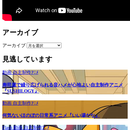
アーカイブ
アーカイブ
見逃しています
動画
自主制作ｱﾆﾒ
寿司屋で繰り広げられる音ハメが心地よい自主制作アニメ
『SUSHILOGY』
動画
自主制作ｱﾆﾒ
何気ないほのぼの日常系アニメ『いい湯だな』
Flash
動画
自主制作ｱﾆﾒ