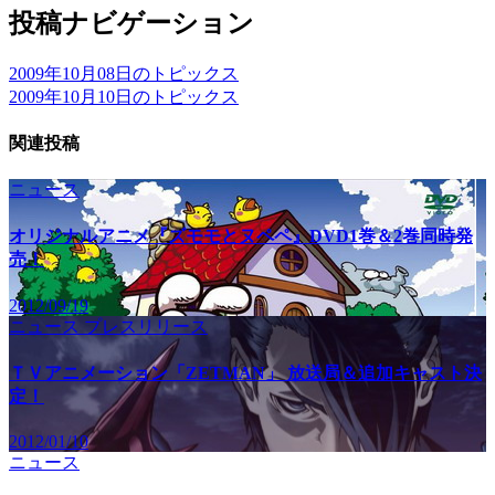
投稿ナビゲーション
2009年10月08日のトピックス
2009年10月10日のトピックス
関連投稿
ニュース
オリジナルアニメ『ズモモとヌペペ』DVD1巻＆2巻同時発
売！
2012/09/19
ニュース
プレスリリース
ＴＶアニメーション「ZETMAN」 放送局＆追加キャスト決
定！
2012/01/10
ニュース