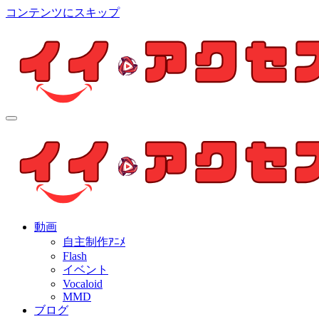
コンテンツにスキップ
イイ・アクセス
個人制作アニメを中心とした動画紹介ブログ
イイ・アクセス
個人制作アニメを中心とした動画紹介ブログ
動画
自主制作ｱﾆﾒ
Flash
イベント
Vocaloid
MMD
ブログ