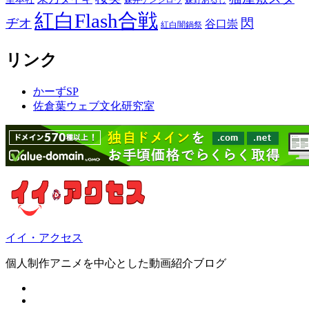
森井ケンシロウ
森野あるじ
紅白Flash合戦
ヂオ
閃
谷口崇
紅白闇鍋祭
リンク
かーずSP
佐倉葉ウェブ文化研究室
イイ・アクセス
個人制作アニメを中心とした動画紹介ブログ