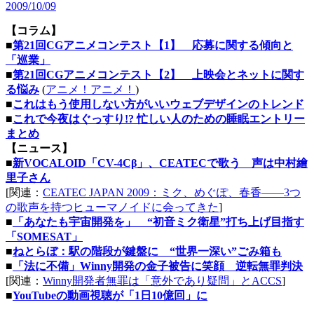
2009/10/09
【コラム】
■
第21回CGアニメコンテスト【1】 応募に関する傾向と
「巡業」
■
第21回CGアニメコンテスト【2】 上映会とネットに関す
る悩み
(
アニメ！アニメ！
)
■
これはもう使用しない方がいいウェブデザインのトレンド
■
これで今夜はぐっすり!? 忙しい人のための睡眠エントリー
まとめ
【ニュース】
■
新VOCALOID「CV-4Cβ」、CEATECで歌う 声は中村繪
里子さん
[関連：
CEATEC JAPAN 2009：ミク、めぐぽ、春香――3つ
の歌声を持つヒューマノイドに会ってきた
]
■
「あなたも宇宙開発を」 “初音ミク衛星”打ち上げ目指す
「SOMESAT」
■
ねとらぼ：駅の階段が鍵盤に “世界一深い”ごみ箱も
■
「法に不備」Winny開発の金子被告に笑顔 逆転無罪判決
[関連：
Winny開発者無罪は「意外であり疑問」とACCS
]
■
YouTubeの動画視聴が「1日10億回」に