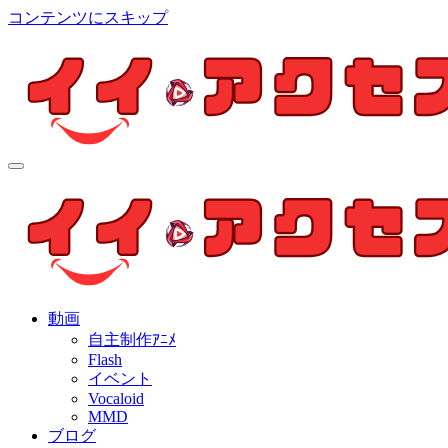
コンテンツにスキップ
イイ・アクセス
個人制作アニメを中心とした動画紹介ブログ
イイ・アクセス
個人制作アニメを中心とした動画紹介ブログ
動画
自主制作ｱﾆﾒ
Flash
イベント
Vocaloid
MMD
ブログ