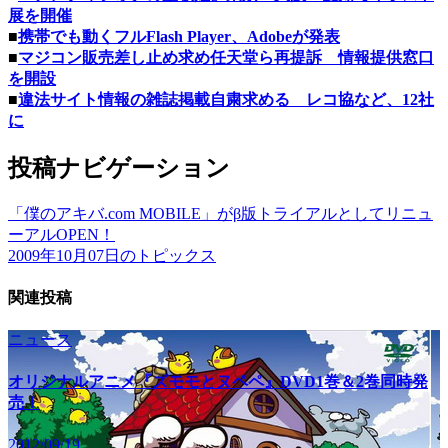
展を開催
■
携帯でも動くフルFlash Player、Adobeが発表
■
マジコン販売差し止め求め任天堂ら再提訴 情報提供窓口
を開設
■
違法サイト情報の雑誌掲載自粛求める レコ協など、12社
に
投稿ナビゲーション
「僕のアキバ.com MOBILE」がβ版トライアルとしてリニュ
ーアルOPEN！
2009年10月07日のトピックス
関連投稿
ニュース
オリジナルアニメ『ズモモとヌペペ』DVD1巻＆2巻同時発
売！
2012/09/19