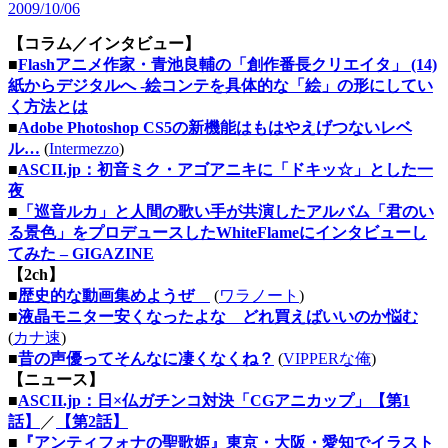
2009/10/06
【コラム／インタビュー】
■
Flashアニメ作家・青池良輔の「創作番長クリエイタ」 (14)
紙からデジタルへ -絵コンテを具体的な「絵」の形にしてい
く方法とは
■
Adobe Photoshop CS5の新機能はもはやえげつないレベ
ル…
(
Intermezzo
)
■
ASCII.jp：初音ミク・アゴアニキに「ドキッ☆」とした一
夜
■
「巡音ルカ」と人間の歌い手が共演したアルバム「君のい
る景色」をプロデュースしたWhiteFlameにインタビューし
てみた – GIGAZINE
【2ch】
■
歴史的な動画集めようぜ
(
ワラノート
)
■
液晶モニター安くなったよな どれ買えばいいのか悩む
(
カナ速
)
■
昔の声優ってそんなに凄くなくね？
(
VIPPERな俺
)
【ニュース】
■
ASCII.jp：日×仏ガチンコ対決「CGアニカップ」【第1
話】
／
【第2話】
■
『アンティフォナの聖歌姫』東京・大阪・愛知でイラスト