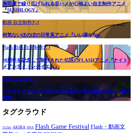
寿司屋で繰り広げられる音ハメが心地よい自主制作アニメ
『SUSHILOGY』
動画
自主制作ｱﾆﾒ
何気ないほのぼの日常系アニメ『いい湯だな』
Flash
動画
自主制作ｱﾆﾒ
20周年を記念して制作された伝説のFLASHアニメ『ナイト
メアシティ・レクイエム』
動画
自主制作ｱﾆﾒ
クラウドファンデングにより生まれた自主制作アニメ『藍の
約束』
タグクラウド
Flash Game Festival
Flash・動画文
AKIRA
512kb
DNA