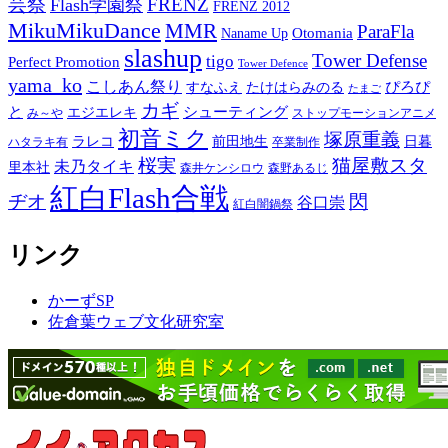
芸祭
FRENZ
Flash学園祭
FRENZ 2012
MikuMikuDance
MMR
ParaFla
Otomania
Naname Up
slashup
Tower Defense
tigo
Perfect Promotion
Tower Defence
yama_ko
こしあん祭り
ぴろぴ
すなふえ
たけはらみのる
たまご
カギ
と
シューティング
エジエレキ
み～や
ストップモーションアニメ
初音ミク
塚原重義
ラレコ
前田地生
日暮
ハタラキ有
卒業制作
桜実
猫屋敷スタ
未乃タイキ
里本社
森井ケンシロウ
森野あるじ
紅白Flash合戦
ヂオ
閃
谷口崇
紅白闇鍋祭
リンク
かーずSP
佐倉葉ウェブ文化研究室